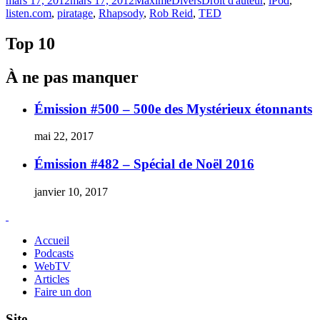
mars 17, 2012
mars 17, 2012
Maxime
Divers
Droit d'auteur
,
iPod
,
le
listen.com
,
piratage
,
Rhapsody
,
Rob Reid
,
TED
Top 10
À ne pas manquer
Émission #500 – 500e des Mystérieux étonnants
mai 22, 2017
Émission #482 – Spécial de Noël 2016
janvier 10, 2017
Accueil
Podcasts
WebTV
Articles
Faire un don
Site