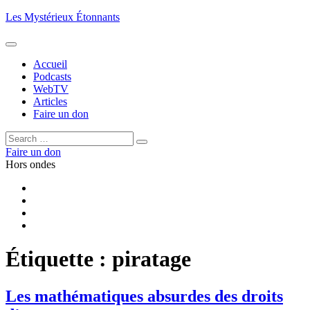
Aller
Les Mystérieux Étonnants
au
contenu
principal
Accueil
Podcasts
WebTV
Articles
Faire un don
Rechercher :
Rechercher
Faire un don
Hors ondes
Facebook
YouTube
iTunes
RSS
Étiquette :
piratage
Les mathématiques absurdes des droits