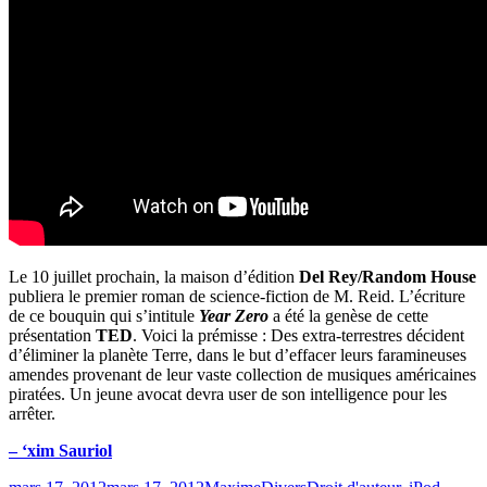
Le 10 juillet prochain, la maison d’édition
Del Rey/Random House
publiera le premier roman de science-fiction de M. Reid. L’écriture
de ce bouquin qui s’intitule
Year Zero
a été la genèse de cette
présentation
TED
. Voici la prémisse : Des extra-terrestres décident
d’éliminer la planète Terre, dans le but d’effacer leurs faramineuses
amendes provenant de leur vaste collection de musiques américaines
piratées. Un jeune avocat devra user de son intelligence pour les
arrêter.
– ‘xim Sauriol
Publié
Catégories
Étiquettes