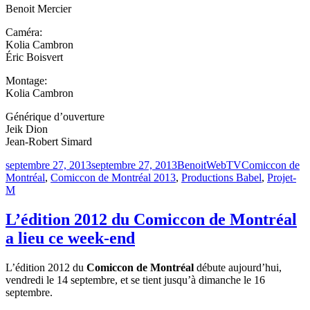
Benoit Mercier
Caméra:
Kolia Cambron
Éric Boisvert
Montage:
Kolia Cambron
Générique d’ouverture
Jeik Dion
Jean-Robert Simard
Publié
Catégories
Étiquettes
septembre 27, 2013
septembre 27, 2013
Benoit
WebTV
Comiccon de
le
Montréal
,
Comiccon de Montréal 2013
,
Productions Babel
,
Projet-
M
L’édition 2012 du Comiccon de Montréal
a lieu ce week-end
L’édition 2012 du
Comiccon de Montréal
débute aujourd’hui,
vendredi le 14 septembre, et se tient jusqu’à dimanche le 16
septembre.