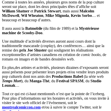
Comme à toutes les années, plusieurs gros noms de la pop culture
seront sur place, dont les deux principales têtes d’affiche soit
William Shatner
et
Patrick Stewart
, mais aussi
Malcolm
McDowell
,
Wil Wheaton
,
Mike Mignola
,
Kevin Sorbo
… et
beaucoup et beaucoup d’autres.
Il aura aussi la
Batmobile
(du film de 1989) et la
Mystérieuse
machine de Scooby-Doo
.
Une multitude d’activités diverses auront aussi cours dont la
traditionnelle mascarade (
cosplay
), des conférences… ainsi que la
remise des
prix Joe Shuster
qui soulignent les réalisations
exceptionnelles d’artistes canadiens en création de
comic books
, de
romans en images et de bandes dessinées web.
En plus,des artistes et activités, plusieurs dizaines d’exposants seront
aussi présents pour présenter leurs projets et/ou vendre leurs produits
pop culturels dont nos amis des
Productions Babel
(la série web
Temps Mort
), du
Manga-Thé
, du
Festival SPASM
, du
Studio
Lounak
…
Tout ce qui est ci-haut mentionnés n’est que la pointe de l’iceberg.
Pour plus d’informations sur les horaires et activités, on vous invite à
visiter le site web officiel de l’événement, soit le
montrealcomiccon.com
et/ou à suivre le compte Twitter, soit le