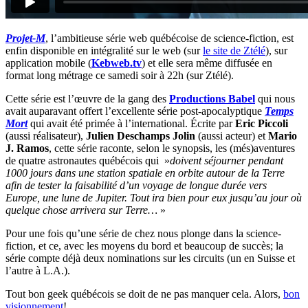
Projet-M
, l’ambitieuse série web québécoise de science-fiction, est
enfin disponible en intégralité sur le web (sur
le site de Ztélé
), sur
application mobile (
Kebweb.tv
) et elle sera même diffusée en
format long métrage ce samedi soir à 22h (sur Ztélé).
Cette série est l’œuvre de la gang des
Productions Babel
qui nous
avait auparavant offert l’excellente série post-apocalyptique
Temps
Mort
qui avait été primée à l’international. Écrite par
Eric Piccoli
(aussi réalisateur),
Julien Deschamps Jolin
(aussi acteur) et
Mario
J. Ramos
, cette série raconte, selon le synopsis, les (més)aventures
de quatre astronautes québécois qui »
doivent séjourner pendant
1000 jours dans une station spatiale en orbite autour de la Terre
afin de tester la faisabilité d’un voyage de longue durée vers
Europe, une lune de Jupiter. Tout ira bien pour eux jusqu’au jour où
quelque chose arrivera sur Terre…
»
Pour une fois qu’une série de chez nous plonge dans la science-
fiction, et ce, avec les moyens du bord et beaucoup de succès; la
série compte déjà deux nominations sur les circuits (un en Suisse et
l’autre à L.A.).
Tout bon geek québécois se doit de ne pas manquer cela. Alors,
bon
visionnement
!