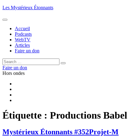
Aller
Les Mystérieux Étonnants
au
contenu
principal
Accueil
Podcasts
WebTV
Articles
Faire un don
Rechercher :
Rechercher
Faire un don
Hors ondes
Facebook
YouTube
iTunes
RSS
Étiquette :
Productions Babel
Mystérieux Étonnants #352
Projet-M