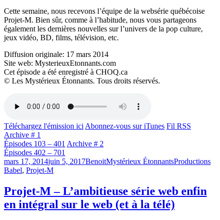
Cette semaine, nous recevons l’équipe de la websérie québécoise
Projet-M. Bien sûr, comme à l’habitude, nous vous partageons
également les dernières nouvelles sur l’univers de la pop culture,
jeux vidéo, BD, films, télévision, etc.
Diffusion originale: 17 mars 2014
Site web: MysterieuxEtonnants.com
Cet épisode a été enregistré à CHOQ.ca
© Les Mystérieux Étonnants. Tous droits réservés.
Téléchargez l'émission ici
Abonnez-vous sur iTunes
Fil RSS
Archive # 1
Épisodes 103 – 401
Archive # 2
Épisodes 402 – 701
Publié
Catégories
Étiquettes
mars 17, 2014
juin 5, 2017
Benoit
Mystérieux Étonnants
Productions
le
Babel
,
Projet-M
Projet-M – L’ambitieuse série web enfin
en intégral sur le web (et à la télé)