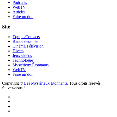
Podcasts
WebTV
Articles
Faire un don
Site
Équipe/Contacts
Bande dessinée
Cinéma/Télévision
Divers
Jeux vidéos
Technologie
Mystérieux Étonnants
WebTV
Faire un don
Copyright ©
Les Mystérieux Étonnants
. Tous droits résevés.
Suivez-nous !
Facebook
YouTube
iTunes
RSS