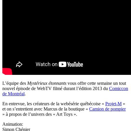
L’équipe des
Mystérieux étonnants
vous offre cette semaine un tout
nouvel épisode de WebTV filmé durant l’édition 2013 du
Comiccon
de Montréal
.
En entrevue, les créateurs de la webésérie québécoise «
Projet-M
»
et on s’entretient avec Marcus de la boutique «
Camion de pompier
» à propos de l’univers des « Art Toys ».
Animation:
Simon Chénier