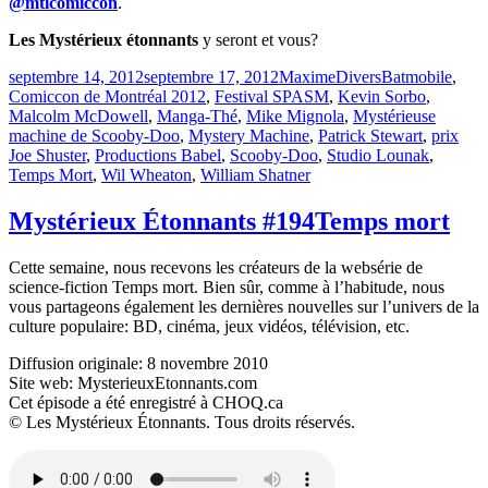
@mtlcomiccon
.
Les Mystérieux étonnants
y seront et vous?
Publié
Catégories
Étiquettes
septembre 14, 2012
septembre 17, 2012
Maxime
Divers
Batmobile
,
le
Comiccon de Montréal 2012
,
Festival SPASM
,
Kevin Sorbo
,
Malcolm McDowell
,
Manga-Thé
,
Mike Mignola
,
Mystérieuse
machine de Scooby-Doo
,
Mystery Machine
,
Patrick Stewart
,
prix
Joe Shuster
,
Productions Babel
,
Scooby-Doo
,
Studio Lounak
,
Temps Mort
,
Wil Wheaton
,
William Shatner
Mystérieux Étonnants #194
Temps mort
Cette semaine, nous recevons les créateurs de la websérie de
science-fiction Temps mort. Bien sûr, comme à l’habitude, nous
vous partageons également les dernières nouvelles sur l’univers de la
culture populaire: BD, cinéma, jeux vidéos, télévision, etc.
Diffusion originale: 8 novembre 2010
Site web: MysterieuxEtonnants.com
Cet épisode a été enregistré à CHOQ.ca
© Les Mystérieux Étonnants. Tous droits réservés.