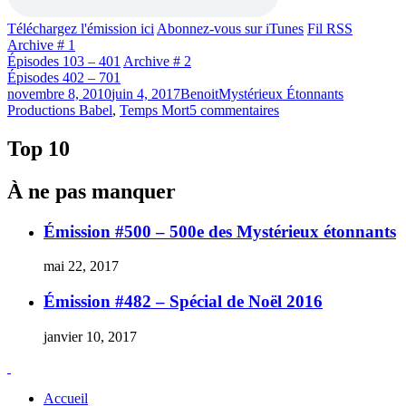
Téléchargez l'émission ici
Abonnez-vous sur iTunes
Fil RSS
Archive # 1
Épisodes 103 – 401
Archive # 2
Épisodes 402 – 701
Publié
Catégories
Étiquettes
novembre 8, 2010
juin 4, 2017
Benoit
Mystérieux Étonnants
le
sur
Productions Babel
,
Temps Mort
5 commentaires
Émission
#194
Top 10
–
Temps
À ne pas manquer
mort
Émission #500 – 500e des Mystérieux étonnants
mai 22, 2017
Émission #482 – Spécial de Noël 2016
janvier 10, 2017
Accueil