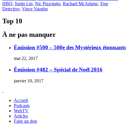
le
HBO
,
Justin Lin
,
Nic Pizzolatto
,
Rachael McAdams
,
True
Detective
,
Vince Vaughn
Top 10
À ne pas manquer
Émission #500 – 500e des Mystérieux étonnants
mai 22, 2017
Émission #482 – Spécial de Noël 2016
janvier 10, 2017
Accueil
Podcasts
WebTV
Articles
Faire un don