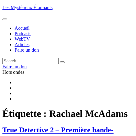
Aller
Les Mystérieux Étonnants
au
contenu
principal
Accueil
Podcasts
WebTV
Articles
Faire un don
Rechercher :
Rechercher
Faire un don
Hors ondes
Facebook
YouTube
iTunes
RSS
Étiquette :
Rachael McAdams
True Detective 2 – Première bande-