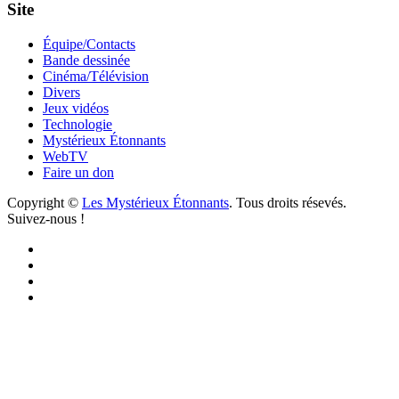
Site
Équipe/Contacts
Bande dessinée
Cinéma/Télévision
Divers
Jeux vidéos
Technologie
Mystérieux Étonnants
WebTV
Faire un don
Copyright ©
Les Mystérieux Étonnants
. Tous droits résevés.
Suivez-nous !
Facebook
YouTube
iTunes
RSS