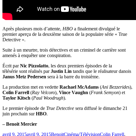
Après plusieurs mois d’attente,
HBO
a finalement divulgué le
premier aperçu de la deuxième saison de la populaire série « True
Detective ».
Suite à un meurtre, trois détectives et un criminel de carrière sont
amenés à enquêter une conspiration.
Écrit par
Nic
Pizzolatto
, les deux premiers épisodes de la
télésérie
sont
réalisés par
Justin Lin
tandis que le réalisateur danois
Janus Metz Pedersen
sera à la barre du troisième.
La production met en vedette
Rachael McAdams
(
Ani Bezzeride
s),
Colin Farrell
(
Ray Velcoro
),
Vince Vaughn
(
Frank Semyon
) et
Taylor Kitsch
(
Paul Woodrugh
).
Le premier épisode de
True Detective
sera diffusé le dimanche 21
juin prochain sur
HBO
.
– Benoit Mercier
Publié
Catégories
Étiquettes
avril 9, 2015
avril 9, 2015
Benoit
Cinéma/Télévision
Colin Farrell
,