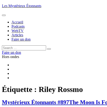
Aller
Les Mystérieux Étonnants
au
contenu
principal
Accueil
Podcasts
WebTV
Articles
Faire un don
Rechercher :
Rechercher
Faire un don
Hors ondes
Facebook
YouTube
iTunes
RSS
Étiquette :
Riley Rossmo
Mystérieux Étonnants #897
The Moon Is Fo