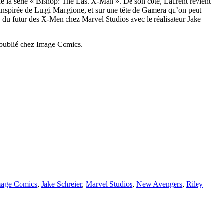
de la série « Bishop: The Last X-Man ». De son côté, Laurent revient
inspirée de Luigi Mangione, et sur une tête de Gamera qu’on peut
, du futur des X-Men chez Marvel Studios avec le réalisateur Jake
 publié chez Image Comics.
mage Comics
,
Jake Schreier
,
Marvel Studios
,
New Avengers
,
Riley