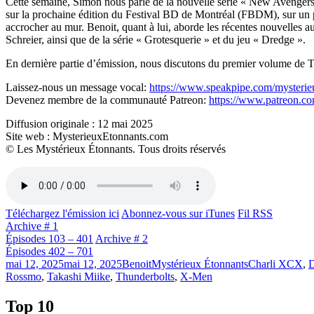
Cette semaine, Simon nous parle de la nouvelle série « New Avengers 
sur la prochaine édition du Festival BD de Montréal (FBDM), sur un p
accrocher au mur. Benoit, quant à lui, aborde les récentes nouvelles
Schreier, ainsi que de la série « Grotesquerie » et du jeu « Dredge ».
En dernière partie d’émission, nous discutons du premier volume d
Laissez-nous un message vocal:
https://www.speakpipe.com/mysterie
Devenez membre de la communauté Patreon:
https://www.patreon.c
Diffusion originale : 12 mai 2025
Site web : MysterieuxEtonnants.com
© Les Mystérieux Étonnants. Tous droits réservés
Téléchargez l'émission ici
Abonnez-vous sur iTunes
Fil RSS
Archive # 1
Épisodes 103 – 401
Archive # 2
Épisodes 402 – 701
Publié
Catégories
Étiquettes
mai 12, 2025
mai 12, 2025
Benoit
Mystérieux Étonnants
Charli XCX
,
D
le
Rossmo
,
Takashi Miike
,
Thunderbolts
,
X-Men
Top 10