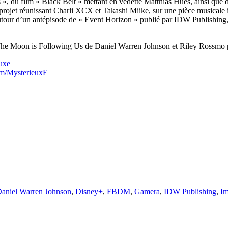
», du film « Black Belt » mettant en vedette Matthias Hues, ainsi que 
rojet réunissant Charli XCX et Takashi Miike, sur une pièce musicale 
 autour d’un antépisode de « Event Horizon » publié par IDW Publishing
e The Moon is Following Us de Daniel Warren Johnson et Riley Rossmo
uxe
om/MysterieuxE
aniel Warren Johnson
,
Disney+
,
FBDM
,
Gamera
,
IDW Publishing
,
I