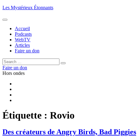
Aller
Les Mystérieux Étonnants
au
contenu
principal
Accueil
Podcasts
WebTV
Articles
Faire un don
Rechercher :
Rechercher
Faire un don
Hors ondes
Facebook
YouTube
iTunes
RSS
Étiquette :
Rovio
Des créateurs de Angry Birds, Bad Piggies