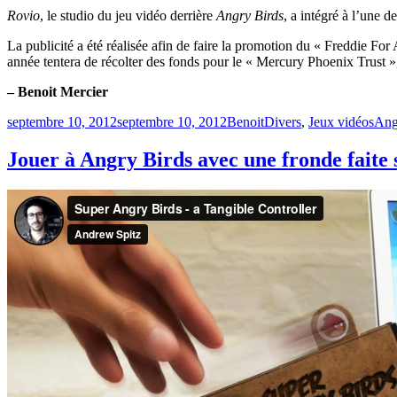
Rovio
, le studio du jeu vidéo derrière
Angry Birds
, a intégré à l’une 
La publicité a été réalisée afin de faire la promotion du « Freddie F
année tentera de récolter des fonds pour le « Mercury Phoenix Trust 
– Benoit Mercier
Publié
Catégories
Étiq
septembre 10, 2012
septembre 10, 2012
Benoit
Divers
,
Jeux vidéos
Ang
le
Jouer à Angry Birds avec une fronde faite