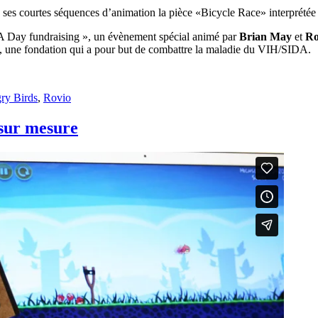
de ses courtes séquences d’animation la pièce «Bicycle Race» interprétée
or A Day fundraising », un évènement spécial animé par
Brian May
et
Ro
», une fondation qui a pour but de combattre la maladie du VIH/SIDA.
uettes
ry Birds
,
Rovio
 sur mesure