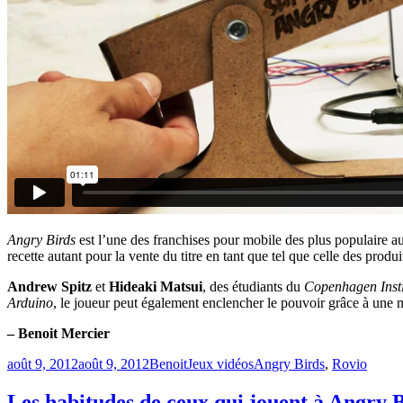
Angry Birds
est l’une des franchises pour mobile des plus populaire 
recette autant pour la vente du titre en tant que tel que celle des produi
Andrew Spitz
et
Hideaki Matsui
, des étudiants du
Copenhagen Insti
Arduino
, le joueur peut également enclencher le pouvoir grâce à une
– Benoit Mercier
Publié
Catégories
Étiquettes
août 9, 2012
août 9, 2012
Benoit
Jeux vidéos
Angry Birds
,
Rovio
le
Les habitudes de ceux qui jouent à Angry 