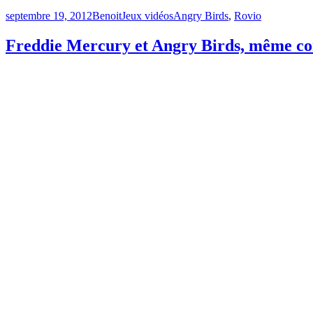
Publié
Catégories
Étiquettes
septembre 19, 2012
Benoit
Jeux vidéos
Angry Birds
,
Rovio
le
Freddie Mercury et Angry Birds, même c