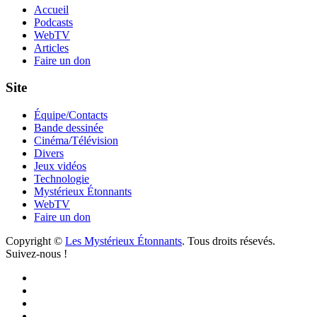
Accueil
Podcasts
WebTV
Articles
Faire un don
Site
Équipe/Contacts
Bande dessinée
Cinéma/Télévision
Divers
Jeux vidéos
Technologie
Mystérieux Étonnants
WebTV
Faire un don
Copyright ©
Les Mystérieux Étonnants
. Tous droits résevés.
Suivez-nous !
Facebook
YouTube
iTunes
RSS