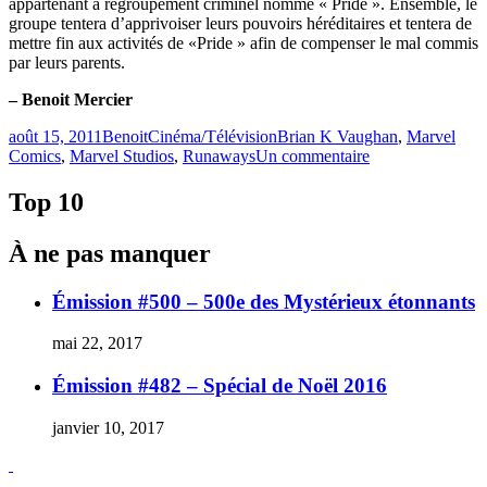
appartenant à regroupement criminel nommé « Pride ». Ensemble, le
groupe tentera d’apprivoiser leurs pouvoirs héréditaires et tentera de
mettre fin aux activités de «Pride » afin de compenser le mal commis
par leurs parents.
– Benoit Mercier
Publié
Catégories
Étiquettes
août 15, 2011
Benoit
Cinéma/Télévision
Brian K Vaughan
,
Marvel
le
sur
Comics
,
Marvel Studios
,
Runaways
Un commentaire
Runaways
–
Top 10
Un
film
À ne pas manquer
pour
2014?
Émission #500 – 500e des Mystérieux étonnants
mai 22, 2017
Émission #482 – Spécial de Noël 2016
janvier 10, 2017