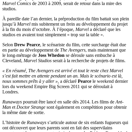
Marvel Comics
de 2003 à 2009, serait de retour dans la mire des
studios.
À pareille date l’an dernier, la préproduction du film battait son plein
jusqu’à
Marvel
mis subitement un frein au développement du projet
à la fin du mois d’octobre. À l’époque,
Marvel
a déclaré que les
studios en avaient tout simplement « trop sur la table ».
Selon
Drew Pearce
, le scénariste du film, cette surcharge était due
en partie au développement de
The Avengers
, mais maintenant que
le long-métrage de
Joss Whedon
se déroule sans embuche à
Cleveland,
Marvel Studios
serait à la recherche de projets de films.
« En résumé, The Avengers est arrivé et tout le reste chez Marvel
s’est fait mettre en attente pendant un an. Mais le scénario est là,
nous sommes prêts à y aller »,
a déclaré
Pearce
le weekend dernier
lors du weekend Empire Big Screen 2011 qui se déroulait à
Londres.
Runaways
pourrait être lancé en salle dès 2014.
Les films de
Ant-
Man
et
Doctor Strange
sont également en compétition pour obtenir
la même date de sortie.
L’histoire de
Runaways
s’articule autour de six enfants fugueurs qui
ont découvert que leurs parents sont en fait des supervilains