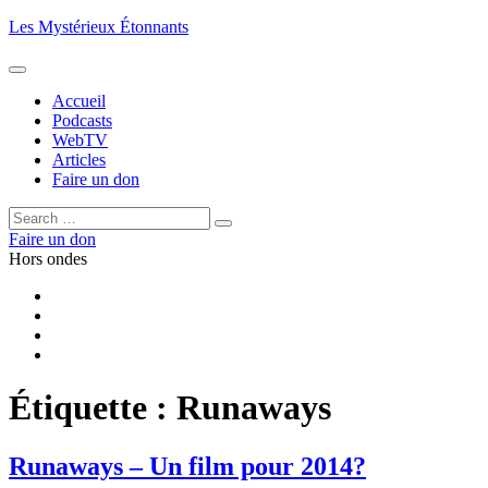
Aller
Les Mystérieux Étonnants
au
contenu
principal
Accueil
Podcasts
WebTV
Articles
Faire un don
Rechercher :
Rechercher
Faire un don
Hors ondes
Facebook
YouTube
iTunes
RSS
Étiquette :
Runaways
Runaways – Un film pour 2014?