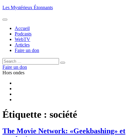
Aller
Les Mystérieux Étonnants
au
contenu
principal
Accueil
Podcasts
WebTV
Articles
Faire un don
Rechercher :
Rechercher
Faire un don
Hors ondes
Facebook
YouTube
iTunes
RSS
Étiquette :
société
The Movie Network: «Geekbashing» et