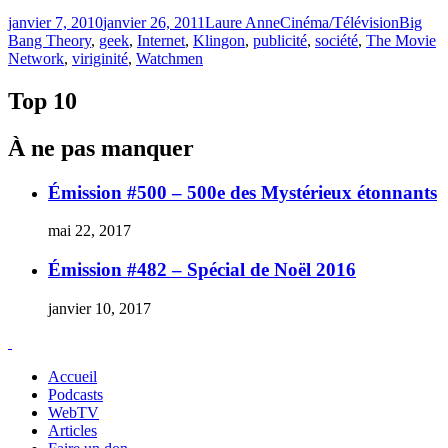
Publié
Catégories
Étiquett
janvier 7, 2010
janvier 26, 2011
Laure Anne
Cinéma/Télévision
Big
le
Bang Theory
,
geek
,
Internet
,
Klingon
,
publicité
,
société
,
The Movie
Network
,
viriginité
,
Watchmen
Top 10
À ne pas manquer
Émission #500 – 500e des Mystérieux étonnants
mai 22, 2017
Émission #482 – Spécial de Noël 2016
janvier 10, 2017
Accueil
Podcasts
WebTV
Articles