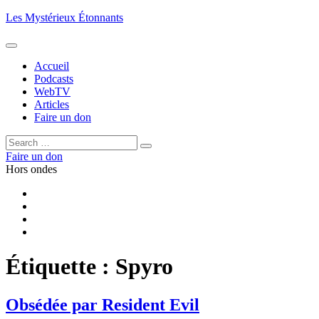
Aller
Les Mystérieux Étonnants
au
contenu
principal
Accueil
Podcasts
WebTV
Articles
Faire un don
Rechercher :
Rechercher
Faire un don
Hors ondes
Facebook
YouTube
iTunes
RSS
Étiquette :
Spyro
Obsédée par Resident Evil