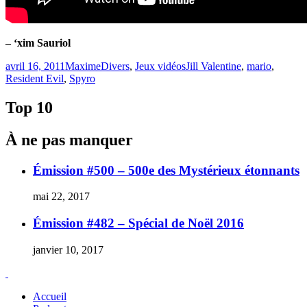
– ‘xim Sauriol
Publié
Catégories
Étiquettes
avril 16, 2011
Maxime
Divers
,
Jeux vidéos
Jill Valentine
,
mario
,
le
Resident Evil
,
Spyro
Top 10
À ne pas manquer
Émission #500 – 500e des Mystérieux étonnants
mai 22, 2017
Émission #482 – Spécial de Noël 2016
janvier 10, 2017
Accueil