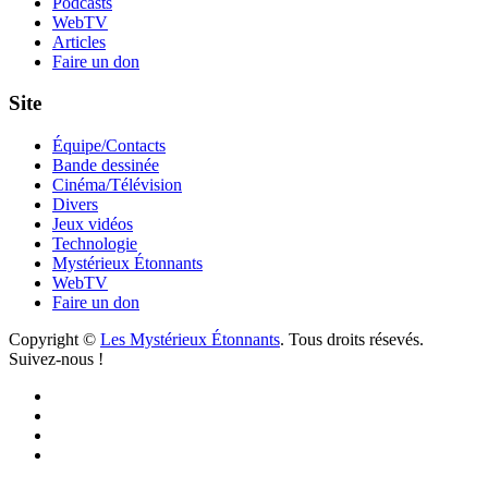
Podcasts
WebTV
Articles
Faire un don
Site
Équipe/Contacts
Bande dessinée
Cinéma/Télévision
Divers
Jeux vidéos
Technologie
Mystérieux Étonnants
WebTV
Faire un don
Copyright ©
Les Mystérieux Étonnants
. Tous droits résevés.
Suivez-nous !
Facebook
YouTube
iTunes
RSS