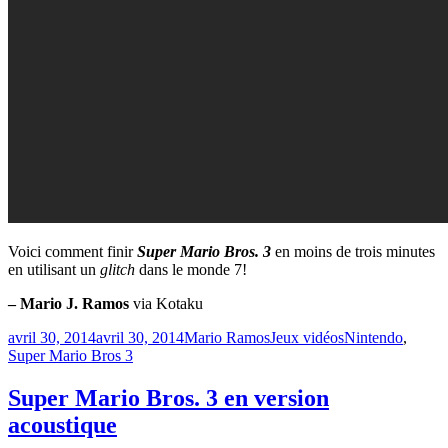
Voici comment finir
Super Mario Bros. 3
en moins de trois minutes
en utilisant un
glitch
dans le monde 7!
– Mario J. Ramos
via Kotaku
Publié
Catégories
Étiquettes
avril 30, 2014
avril 30, 2014
Mario Ramos
Jeux vidéos
Nintendo
,
le
Super Mario Bros 3
Super Mario Bros. 3 en version
acoustique