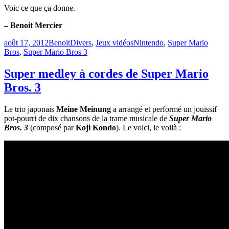
Voic ce que ça donne.
– Benoit Mercier
Publié
Catégories
Étiquettes
août 17, 2012
Benoit
Divers
,
Jeux vidéos
Nintendo
,
Super Mario
le
Bros
,
Super Mario Bros 3
Super medley à cordes de Super Mario
Bros. 3
Le trio japonais
Meine Meinung
a arrangé et performé un jouissif
pot-pourri de dix chansons de la trame musicale de
Super Mario
Bros. 3
(composé par
Koji Kondo
). Le voici, le voilà :