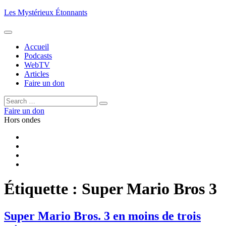
Aller
Les Mystérieux Étonnants
au
contenu
principal
Accueil
Podcasts
WebTV
Articles
Faire un don
Rechercher :
Rechercher
Faire un don
Hors ondes
Facebook
YouTube
iTunes
RSS
Étiquette :
Super Mario Bros 3
Super Mario Bros. 3 en moins de trois