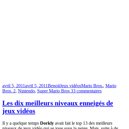
Publié
Catégories
Étiquettes
avril 5, 2011
avril 5, 2011
Benoit
Jeux vidéos
Mario Bros.
,
Mario
le
sur
Bros. 2
,
Nintendo
,
Super Mario Bros 3
3 commentaires
Mario
Bros
Les dix meilleurs niveaux enneigés de
en
jeux vidéos
quatre-
temps
Il y a quelque temps
Dorkly
avait fait le top 13 des meilleurs
niveaux de jeux vidéo qui se joue sous la neige. Mais, suite à de