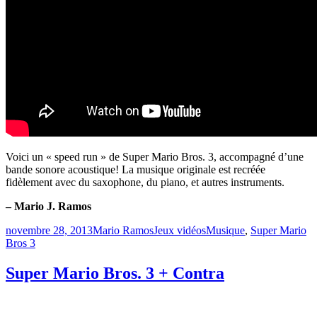
Voici un « speed run » de Super Mario Bros. 3, accompagné d’une
bande sonore acoustique! La musique originale est recréée
fidèlement avec du saxophone, du piano, et autres instruments.
– Mario J. Ramos
Publié
Catégories
Étiquettes
novembre 28, 2013
Mario Ramos
Jeux vidéos
Musique
,
Super Mario
le
Bros 3
Super Mario Bros. 3 + Contra