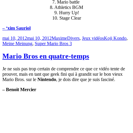
7. Mario battle
8. Athletics BGM
9. Hurry Up!
10. Stage Clear
– ‘xim Sauriol
Publié
Catégories
Étiquettes
mai 10, 2012
mai 10, 2012
Maxime
Divers
,
Jeux vidéos
Koji Kondo
,
le
Meine Meinung
,
Super Mario Bros 3
Mario Bros en quatre-temps
Je ne suis pas trop certain de comprendre ce que ce vidéo tente de
prouver, mais en tant que geek fini qui à grandit sur le bon vieux
Mario Bros. sur le
Nintendo
, je dois dire que je suis fasciné.
– Benoit Mercier