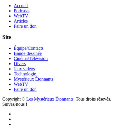
Accueil
Podcasts
WebTV
Articles
Faire un don
Site
Équipe/Contacts
Bande dessinée
Cinéma/Télévision
Divers
Jeux vidéos
Technologie
Mystérieux Étonnants
WebTV
Faire un don
Copyright ©
Les Mystérieux Étonnants
. Tous droits résevés.
Suivez-nous !
Facebook
YouTube
iTunes