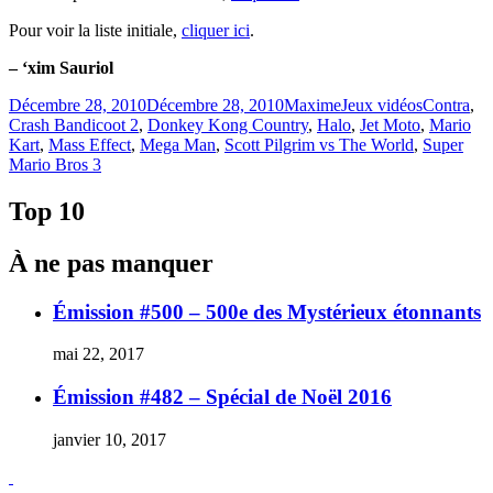
Pour voir la liste initiale,
cliquer ici
.
– ‘xim Sauriol
Publié
Catégories
Étiquettes
Décembre 28, 2010
Décembre 28, 2010
Maxime
Jeux vidéos
Contra
,
le
Crash Bandicoot 2
,
Donkey Kong Country
,
Halo
,
Jet Moto
,
Mario
Kart
,
Mass Effect
,
Mega Man
,
Scott Pilgrim vs The World
,
Super
Mario Bros 3
Top 10
À ne pas manquer
Émission #500 – 500e des Mystérieux étonnants
mai 22, 2017
Émission #482 – Spécial de Noël 2016
janvier 10, 2017