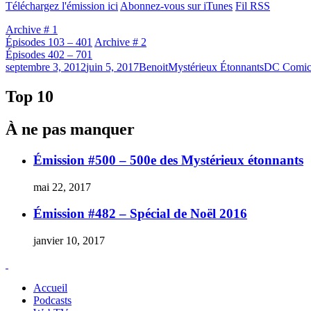
Téléchargez l'émission ici
Abonnez-vous sur iTunes
Fil RSS
Archive # 1
Épisodes 103 – 401
Archive # 2
Épisodes 402 – 701
Publié
Catégories
Étiquettes
septembre 3, 2012
juin 5, 2017
Benoit
Mystérieux Étonnants
DC Comic
le
Top 10
À ne pas manquer
Émission #500 – 500e des Mystérieux étonnants
mai 22, 2017
Émission #482 – Spécial de Noël 2016
janvier 10, 2017
Accueil
Podcasts