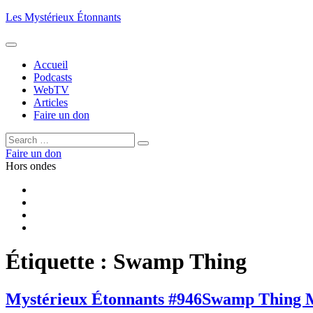
Aller
Les Mystérieux Étonnants
au
contenu
principal
Accueil
Podcasts
WebTV
Articles
Faire un don
Rechercher :
Rechercher
Faire un don
Hors ondes
Facebook
YouTube
iTunes
RSS
Étiquette :
Swamp Thing
Mystérieux Étonnants #946
Swamp Thing M