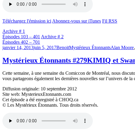
Téléchargez l'émission ici
Abonnez-vous sur iTunes
Fil RSS
Archive # 1
Épisodes 103 – 401
Archive # 2
Épisodes 402 – 701
Publié
Catégories
Étiquettes
janvier 14, 2013
juin 5, 2017
Benoit
Mystérieux Étonnants
Alan Moore
le
Mystérieux Étonnants #279
KIMIQ et Swa
Cette semaine, à une semaine du Comiccon de Montréal, nous discuton
vous partageons également les dernières nouvelles sur l’univers de la c
Diffusion originale: 10 septembre 2012
Site web: MysterieuxEtonnants.com
Cet épisode a été enregistré à CHOQ.ca
© Les Mystérieux Étonnants. Tous droits réservés.