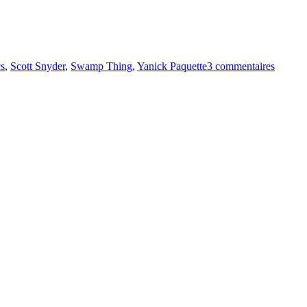
sur
s
,
Scott Snyder
,
Swamp Thing
,
Yanick Paquette
3 commentaires
Émissi
#279
–
KIMIQ
et
Swamp
Thing