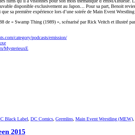
ur des films qu’il a visionnés pour son mois thématique d’emMAInuelle.
 buvable disponible exclusivement au Japon… Pour sa part, Benoit revie
nsi que sa première expérience lors d’une soirée de Main Event Wrestli
8 de « Swamp Thing (1989) », scénarisé par Rick Veitch et illustré par 
ts.com/category/podcasts/emission/
uxe
om/MysterieuxE
C Black Label
,
DC Comics
,
Gremlins
,
Main Event Wrestling (MEW)
een 2015