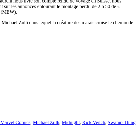
 Laurent nous livre son compte rendu de voyage en Suisse, nous
nt sur les annonces entourant le montage perdu de 2 h 50 de «
ng (MEW).
Michael Zulli dans lequel la créature des marais croise le chemin de
,
Marvel Comics
,
Michael Zulli
,
Midnight
,
Rick Veitch
,
Swamp Thing