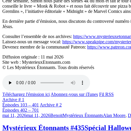
Cette semaine, Simon nous parle des sorties 4k du mois et fait le to
conseille le livre « Monk & Robot » et nous fait découvrir une pizza
Gremlins », l’initiative éditoriale « Midnight » de Marvel Comics ai
En dernière partie d’émission, nous discutons du controversé numéro 8
Jésus.
Consulter l’ensemble de nos archives:
https://www.mysterieuxetonnan
Laissez-nous un message vocal:
https://www.speakpipe.com/mysterie
Devenez membre de la communauté Patreon:
https://www.patreon.c
Diffusion originale : 11 mai 2026
Site web : MysterieuxEtonnants.com
© Les Mystérieux Étonnants. Tous droits réservés
Téléchargez l'émission ici
Abonnez-vous sur iTunes
Fil RSS
Archive # 1
Épisodes 103 – 401
Archive # 2
Épisodes 402 – 701
Publié
Catégories
Étiquettes
mai 11, 2026
mai 11, 2026
Benoit
Mystérieux Étonnants
Alan Moore
,
D
le
Mystérieux Étonnants #435
Spécial Hallow