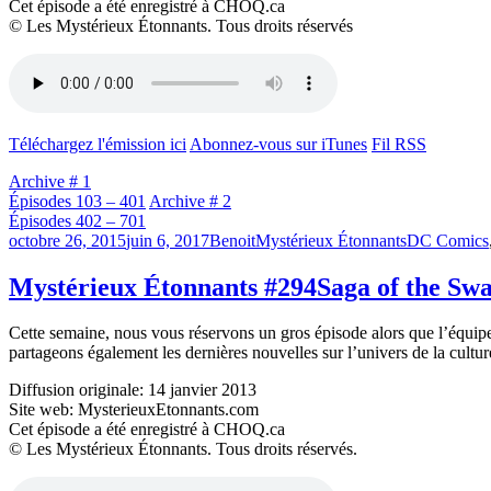
Cet épisode a été enregistré à CHOQ.ca
© Les Mystérieux Étonnants. Tous droits réservés
Téléchargez l'émission ici
Abonnez-vous sur iTunes
Fil RSS
Archive # 1
Épisodes 103 – 401
Archive # 2
Épisodes 402 – 701
Publié
Catégories
Étiquettes
octobre 26, 2015
juin 6, 2017
Benoit
Mystérieux Étonnants
DC Comics
le
Mystérieux Étonnants #294
Saga of the Sw
Cette semaine, nous vous réservons un gros épisode alors que l’équi
partageons également les dernières nouvelles sur l’univers de la cultur
Diffusion originale: 14 janvier 2013
Site web: MysterieuxEtonnants.com
Cet épisode a été enregistré à CHOQ.ca
© Les Mystérieux Étonnants. Tous droits réservés.