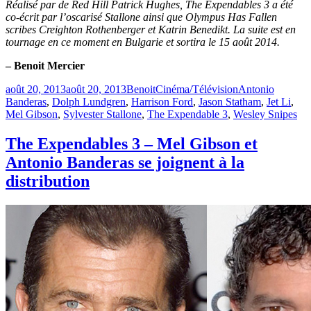
Réalisé par de Red Hill Patrick Hughes, The Expendables 3 a été
co-écrit par l’oscarisé Stallone ainsi que Olympus Has Fallen
scribes Creighton Rothenberger et Katrin Benedikt. La suite est en
tournage en ce moment en Bulgarie et sortira le 15 août 2014.
– Benoit Mercier
Publié
Catégories
Étiquettes
août 20, 2013
août 20, 2013
Benoit
Cinéma/Télévision
Antonio
le
Banderas
,
Dolph Lundgren
,
Harrison Ford
,
Jason Statham
,
Jet Li
,
Mel Gibson
,
Sylvester Stallone
,
The Expendable 3
,
Wesley Snipes
The Expendables 3 – Mel Gibson et
Antonio Banderas se joignent à la
distribution