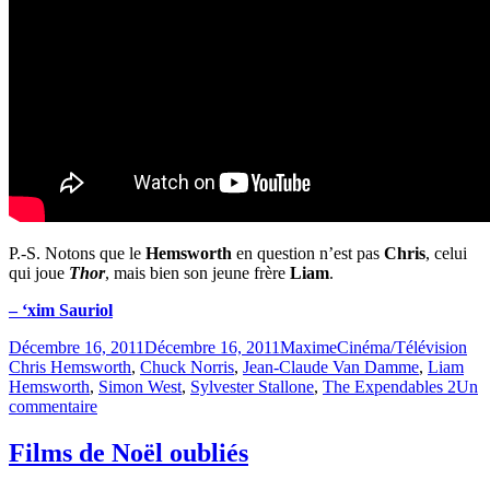
P.-S. Notons que le
Hemsworth
en question n’est pas
Chris
, celui
qui joue
Thor
, mais bien son jeune frère
Liam
.
– ‘xim Sauriol
Publié
Catégories
Éti
Décembre 16, 2011
Décembre 16, 2011
Maxime
Cinéma/Télévision
le
Chris Hemsworth
,
Chuck Norris
,
Jean-Claude Van Damme
,
Liam
Hemsworth
,
Simon West
,
Sylvester Stallone
,
The Expendables 2
Un
sur
commentaire
The
Expendables
Films de Noël oubliés
2
: