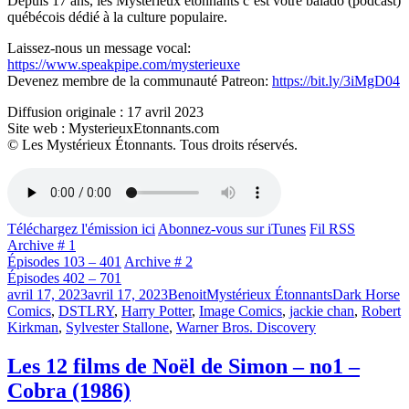
Depuis 17 ans, les Mystérieux étonnants c’est votre balado (podcast)
québécois dédié à la culture populaire.
Laissez-nous un message vocal:
https://www.speakpipe.com/mysterieuxe
Devenez membre de la communauté Patreon:
https://bit.ly/3iMgD04
Diffusion originale : 17 avril 2023
Site web : MysterieuxEtonnants.com
© Les Mystérieux Étonnants. Tous droits réservés.
Téléchargez l'émission ici
Abonnez-vous sur iTunes
Fil RSS
Archive # 1
Épisodes 103 – 401
Archive # 2
Épisodes 402 – 701
Publié
Catégories
Étiquettes
avril 17, 2023
avril 17, 2023
Benoit
Mystérieux Étonnants
Dark Horse
le
Comics
,
DSTLRY
,
Harry Potter
,
Image Comics
,
jackie chan
,
Robert
Kirkman
,
Sylvester Stallone
,
Warner Bros. Discovery
Les 12 films de Noël de Simon – no1 –
Cobra (1986)