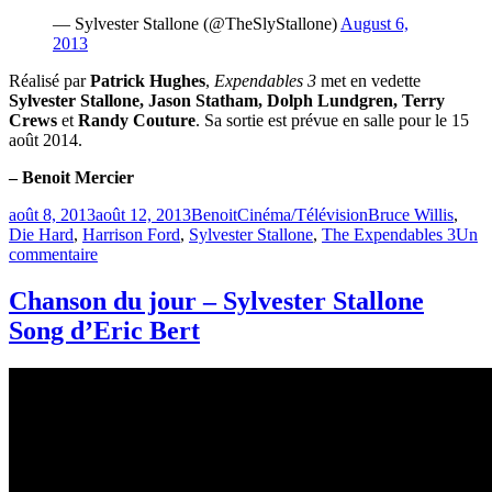
— Sylvester Stallone (@TheSlyStallone)
August 6,
2013
Réalisé par
Patrick Hughes
,
Expendables 3
met en vedette
Sylvester Stallone, Jason Statham, Dolph Lundgren, Terry
Crews
et
Randy Couture
. Sa sortie est prévue en salle pour le 15
août 2014.
– Benoit Mercier
Publié
Catégories
Étiquettes
août 8, 2013
août 12, 2013
Benoit
Cinéma/Télévision
Bruce Willis
,
le
Die Hard
,
Harrison Ford
,
Sylvester Stallone
,
The Expendables 3
Un
sur
commentaire
Expendables
3
Chanson du jour – Sylvester Stallone
–
Song d’Eric Bert
Harrison
Ford
se
joint
à
la
distribution