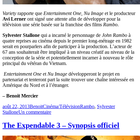
Variety
rapporte que
Entertainment One, Nu Image
et le producteur
Avi Lerner
ont signé une attente afin de développer pour la
télévision une série basée sur la franchise des films
Rambo
.
Sylvester Stallone
qui a incarné le personnage de
John Rambo
à
quatre reprises au cinéma depuis le premier long-métrage en 1982
serait en pourparlers afin de participer à la production. L’acteur de
67 ans souhaiterait être impliqué à un niveau créatif au niveau de la
conception de la série et potentiellement incarner à nouveau le rôle
principal du vétéran du Vietnam.
Entertainment One
et
Nu Image
développeront le projet en
partenariat et tenteront part la suite trouver une chaîne intéressée en
Amérique du Nord et à l’étranger.
– Benoit Mercier
Publié
Catégories
Étiquettes
août 22, 2013
Benoit
Cinéma/Télévision
Rambo
,
Sylvester
le
sur
Stallone
Un commentaire
Rambo
de
The Expendable 3 – Synopsis officiel
retour
au
petit