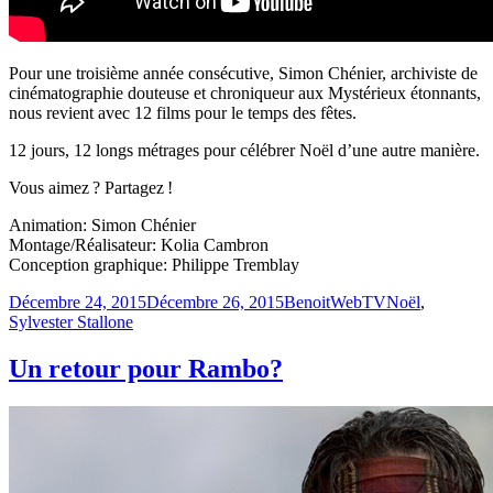
Pour une troisième année consécutive, Simon Chénier, archiviste de
cinématographie douteuse et chroniqueur aux Mystérieux étonnants,
nous revient avec 12 films pour le temps des fêtes.
12 jours, 12 longs métrages pour célébrer Noël d’une autre manière.
Vous aimez ? Partagez !
Animation: Simon Chénier
Montage/Réalisateur: Kolia Cambron
Conception graphique: Philippe Tremblay
Publié
Catégories
Étiquettes
Décembre 24, 2015
Décembre 26, 2015
Benoit
WebTV
Noël
,
le
Sylvester Stallone
Un retour pour Rambo?