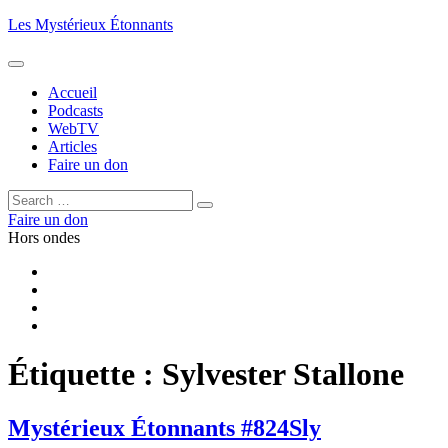
Aller
Les Mystérieux Étonnants
au
contenu
principal
Accueil
Podcasts
WebTV
Articles
Faire un don
Rechercher :
Rechercher
Faire un don
Hors ondes
Facebook
YouTube
iTunes
RSS
Étiquette :
Sylvester Stallone
Mystérieux Étonnants #824
Sly