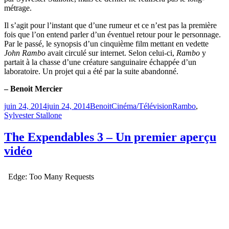
métrage.
Il s’agit pour l’instant que d’une rumeur et ce n’est pas la première
fois que l’on entend parler d’un éventuel retour pour le personnage.
Par le passé, le synopsis d’un cinquième film mettant en vedette
John Rambo
avait circulé sur internet. Selon celui-ci,
Rambo
y
partait à la chasse d’une créature sanguinaire échappée d’un
laboratoire. Un projet qui a été par la suite abandonné.
– Benoit Mercier
Publié
Catégories
Étiquettes
juin 24, 2014
juin 24, 2014
Benoit
Cinéma/Télévision
Rambo
,
le
Sylvester Stallone
The Expendables 3 – Un premier aperçu
vidéo