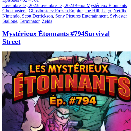
Épisodes 402 – 701
Publié
Catégories
Ét
novembre 13, 2023
novembre 13, 2023
Benoit
Mystérieux Étonnants
le
Ghostbusters
,
Ghostbusters: Frozen Empire
,
Joe Hill
,
Lego
,
Netflix
,
Nintendo
,
Scott Derrickson
,
Sony Pictures Entertainment
,
Sylvester
Stallone
,
Terminator
,
Zelda
Mystérieux Étonnants #794
Survival
Street