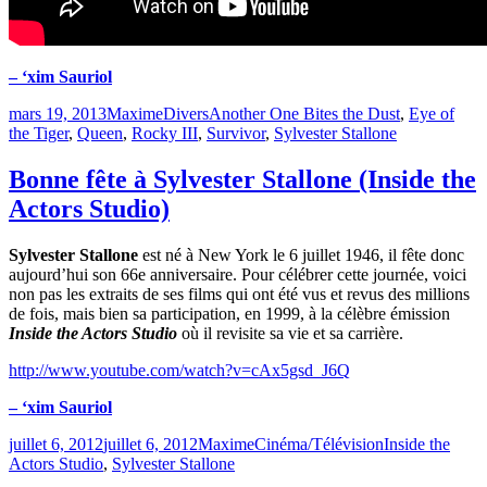
– ‘xim Sauriol
Publié
Catégories
Étiquettes
mars 19, 2013
Maxime
Divers
Another One Bites the Dust
,
Eye of
le
the Tiger
,
Queen
,
Rocky III
,
Survivor
,
Sylvester Stallone
Bonne fête à Sylvester Stallone (Inside the
Actors Studio)
Sylvester Stallone
est né à New York le 6 juillet 1946, il fête donc
aujourd’hui son 66e anniversaire. Pour célébrer cette journée, voici
non pas les extraits de ses films qui ont été vus et revus des millions
de fois, mais bien sa participation, en 1999, à la célèbre émission
Inside the Actors Studio
où il revisite sa vie et sa carrière.
http://www.youtube.com/watch?v=cAx5gsd_J6Q
– ‘xim Sauriol
Publié
Catégories
Étiquettes
juillet 6, 2012
juillet 6, 2012
Maxime
Cinéma/Télévision
Inside the
le
Actors Studio
,
Sylvester Stallone