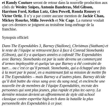
et Randy Couture
seront de retour dans la nouvelle production aux
côtés de
Wesley Snipes, Antonio Banderas, Mel Gibson,
Harrison Ford, Kellan Lutz, Glen Powell, Ronda Rousey
et
Victor Ortiz
. Il n’y a par contre aucune mention de
Jackie Chan,
Mickey Rourke, Milla Jovovich
et
Nic Cage
. La rumeur voulait
que ces derniers se joignent au troisième long-métrage de la
franchise.
Synopsis officiel:
Dans The Expendables 3, Barney (Stallone), Christmas (Statham) et
le reste de l’équipe se retrouvent face à face à Conrad Stonebanks
(Gibson), qui il y a quelques années a cofondé The Expendables
avec Barney. Stonebanks est par la suite devenu un commerçant
d’armes impitoyable et quelqu’un que Barney a été contraint de
tuer… ou c’est ce qu’il pensait. Stonebanks, qui a échappé une fois
à la mort par le passé, en a maintenant fait sa mission de mettre fin
à The Expendables – mais Barney a d’autres plans. Barney décide
qu’il doit battre du vieux sang avec du sang neuf, et enclenche une
nouvelle ère de membres de l’équipe Expendables, recrute des
personnes qui sont plus jeunes, plus rapide et plus tec-savvy. La
dernière mission devient un affrontement de style old-school
classique contre expertise high-tech dans la bataille la plus
personnelle des Expendables à ce jour.