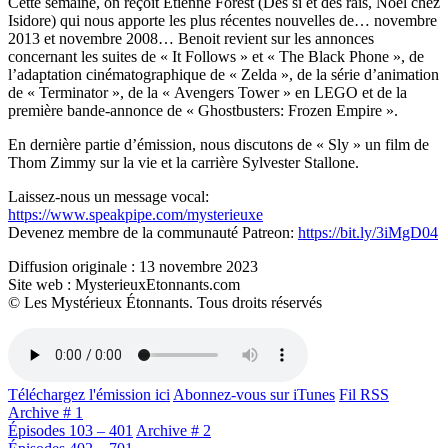
Cette semaine, on reçoit Etienne Forest (Des si et des rais, Noël chez
Isidore) qui nous apporte les plus récentes nouvelles de… novembre
2013 et novembre 2008… Benoit revient sur les annonces
concernant les suites de « It Follows » et « The Black Phone », de
l’adaptation cinématographique de « Zelda », de la série d’animation
de « Terminator », de la « Avengers Tower » en LEGO et de la
première bande-annonce de « Ghostbusters: Frozen Empire ».
En dernière partie d’émission, nous discutons de « Sly » un film de
Thom Zimmy sur la vie et la carrière Sylvester Stallone.
Laissez-nous un message vocal:
https://www.speakpipe.com/mysterieuxe
Devenez membre de la communauté Patreon:
https://bit.ly/3iMgD04
Diffusion originale : 13 novembre 2023
Site web : MysterieuxEtonnants.com
© Les Mystérieux Étonnants. Tous droits réservés
Téléchargez l'émission ici
Abonnez-vous sur iTunes
Fil RSS
Archive # 1
Épisodes 103 – 401
Archive # 2