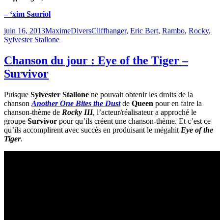
– ‘xim Sauriol
Publié
Catégories
Étiquettes
juin 16, 2013
Maxime
Divers
Cliffhanger
,
Eric Bert
,
Rambo
,
Rocky
,
le
Sylvester Stallone
Chanson du jour : Eye of the Tiger –
Survivor
Puisque
Sylvester Stallone
ne pouvait obtenir les droits de la
chanson
Another One Bites the Dust
de
Queen
pour en faire la
chanson-thème de
Rocky III
, l’acteur/réalisateur a approché le
groupe
Survivor
pour qu’ils créent une chanson-thème. Et c’est ce
qu’ils accomplirent avec succès en produisant le mégahit
Eye of the
Tiger
.