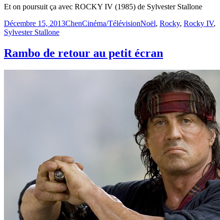
Et on poursuit ça avec ROCKY IV (1985) de Sylvester Stallone
Publié
Catégories
Étiquettes
Décembre 15, 2013
Chen
Cinéma/Télévision
Noël
,
Rocky
,
Rocky IV
,
le
Sylvester Stallone
Rambo de retour au petit écran