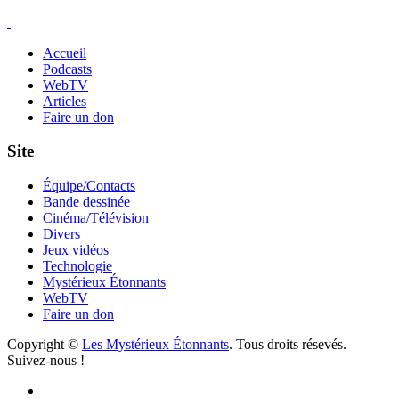
Accueil
Podcasts
WebTV
Articles
Faire un don
Site
Équipe/Contacts
Bande dessinée
Cinéma/Télévision
Divers
Jeux vidéos
Technologie
Mystérieux Étonnants
WebTV
Faire un don
Copyright ©
Les Mystérieux Étonnants
. Tous droits résevés.
Suivez-nous !
Facebook