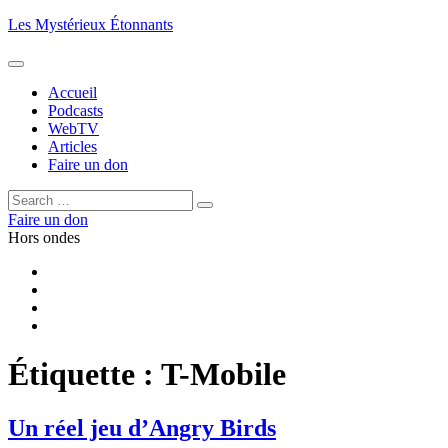
Aller
Les Mystérieux Étonnants
au
contenu
principal
Accueil
Podcasts
WebTV
Articles
Faire un don
Rechercher :
Rechercher
Faire un don
Hors ondes
Facebook
YouTube
iTunes
RSS
Étiquette :
T-Mobile
Un réel jeu d’Angry Birds