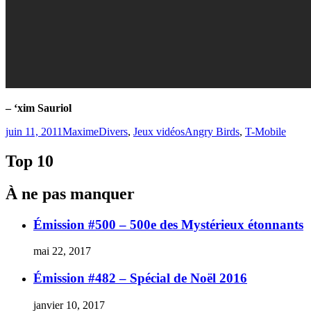
– ‘xim Sauriol
Publié
Catégories
Étiquettes
juin 11, 2011
Maxime
Divers
,
Jeux vidéos
Angry Birds
,
T-Mobile
le
Top 10
À ne pas manquer
Émission #500 – 500e des Mystérieux étonnants
mai 22, 2017
Émission #482 – Spécial de Noël 2016
janvier 10, 2017