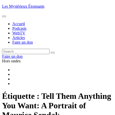
Aller
Les Mystérieux Étonnants
au
contenu
principal
Accueil
Podcasts
WebTV
Articles
Faire un don
Rechercher :
Rechercher
Faire un don
Hors ondes
Facebook
YouTube
iTunes
RSS
Étiquette :
Tell Them Anything
You Want: A Portrait of