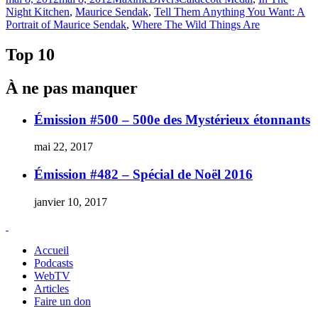
le
Night Kitchen
,
Maurice Sendak
,
Tell Them Anything You Want: A
Portrait of Maurice Sendak
,
Where The Wild Things Are
Top 10
À ne pas manquer
Émission #500 – 500e des Mystérieux étonnants
mai 22, 2017
Émission #482 – Spécial de Noël 2016
janvier 10, 2017
Accueil
Podcasts
WebTV
Articles
Faire un don