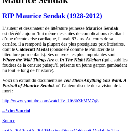
Maurice Sendak
RIP Maurice Sendak (1928-2012)
L’auteur et dessinateur de littérature jeunesse
Maurice Sendak
est décédé aujourd’hui même des suites de complications résultant
d’une récente crise cardiaque, il avait 83 ans. Au cours de sa
carrière, il a remporté la plupart des plus prestigieux prix littéraires,
dont le
Caldecott Medal
(considéré comme le Pullitzer de la
littérature pour enfants). Ses oeuvres les plus importantes sont
Where the Wild Things Are
et
In The Night Kitchen
(qui a subi les
foudres de la censure puisqu’il présente un jeune garçon gambadant
nu tout le long de l’histoire).
Voici un extrait du documentaire
Tell Them Anything You Want: A
Portrait of Maurice Sendak
où l’auteur discute de sa vision de la
mort :
http://www.youtube.com/watch?v=U68bZbMM7q8
– ‘xim Sauriol
Source
Publié
Catégories
Étiquettes
mai 8, 2012
mai 8, 2012
Maxime
Divers
Caldecott Medal
,
In The