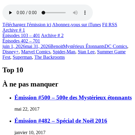
Téléchargez l'émission ici
Abonnez-vous sur iTunes
Fil RSS
Archive # 1
Épisodes 103 – 401
Archive # 2
Épisodes 402 – 701
Publié
Catégories
Étiquettes
juin 1, 2026
mai 31, 2026
Benoit
Mystérieux Étonnants
DC Comics
,
le
Disney+
,
Marvel Comics
,
Spider-Man
,
Stan Lee
,
Summer Game
Fest
,
Superman
,
The Backrooms
Top 10
À ne pas manquer
Émission #500 – 500e des Mystérieux étonnants
mai 22, 2017
Émission #482 – Spécial de Noël 2016
janvier 10, 2017