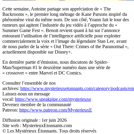
Cette semaine, Antoine partage son appréciation de « The
Backrooms », le premier long métrage de Kane Parsons inspiré du
phénomène viral du même nom. De son côté, Yoann fait le tour des
rumeurs qui agitent l’industrie du jeu vidéo à l’approche du «
Summer Game Fest ». Benoit revient quant à lui sur l’annonce
entourant l’utilisation de l’intelligence artificielle pour exploiter
commercialement la voix et l’image du légendaire Stan Lee, avant
de nous parler de la série « Out There: Crimes of the Paranormal »,
actuellement disponible sur Disney+.
En dernière partie d’émission, nous discutons de Spider-
Man/Superman #1 le deuxième numéro dans une série de
« crossover » entre Marvel et DC Comics.
Consulter l’ensemble de nos
archives:
https://www.mysterieuxetonnants.com/category/podcasts/emi
Laissez-nous un message
vocal:
https://www.speakpipe.com/mysterieuxe
Devenez membre de la communauté
Patreon:
https://www.patreon.com/MysterieuxE
Diffusion originale : 1er juin 2026
Site web : MysterieuxEtonnants.com
© Les Mystérieux Étonnants. Tous droits réservés