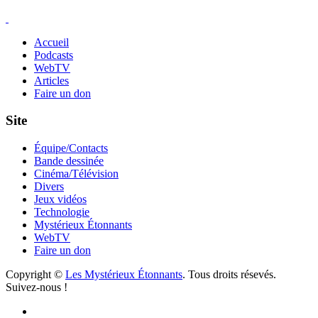
Accueil
Podcasts
WebTV
Articles
Faire un don
Site
Équipe/Contacts
Bande dessinée
Cinéma/Télévision
Divers
Jeux vidéos
Technologie
Mystérieux Étonnants
WebTV
Faire un don
Copyright ©
Les Mystérieux Étonnants
. Tous droits résevés.
Suivez-nous !
Facebook