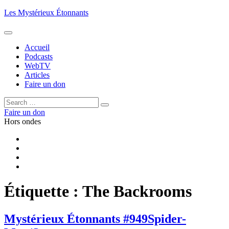
Aller
Les Mystérieux Étonnants
au
contenu
principal
Accueil
Podcasts
WebTV
Articles
Faire un don
Rechercher :
Rechercher
Faire un don
Hors ondes
Facebook
YouTube
iTunes
RSS
Étiquette :
The Backrooms
Mystérieux Étonnants #949
Spider-