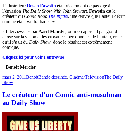
L’illustrateur
Bosch Fawstin
était récemment de passage à
l’émission
The Daily Show With John Stewart
.
Fawstin
est le
créateur du
Comic Book
The Infide
l
, une œuvre que l’auteur décrit
comme étant «anti-jihadiste».
« Interviewer » par
Aasif Mandvi
, on n’en apprend pas grand-
chose sur la vision et les croyances personnelles de l’auteur, reste
qu’il s’agit du
Daily Show
, donc le résultat est extrêmement
comique.
Cliquez ici pour voir l’entrevue
– Benoit Mercier
Publié
Catégories
Étiquettes
mars 2, 2011
Benoit
Bande dessinée
,
Cinéma/Télévision
The Daily
le
Show
Le créateur d’un Comic anti-musulman
au Daily Show