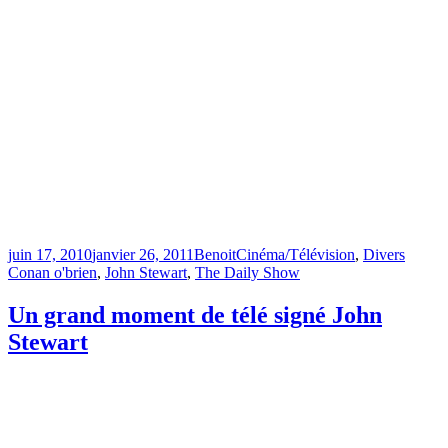
Publié
Catégories
Étiquet
juin 17, 2010
janvier 26, 2011
Benoit
Cinéma/Télévision
,
Divers
le
Conan o'brien
,
John Stewart
,
The Daily Show
Un grand moment de télé signé John
Stewart