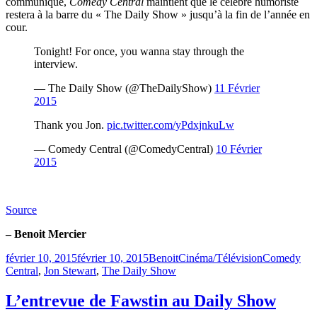
communiqué,
Comedy Central
maintient que le célèbre humoriste
restera à la barre du « The Daily Show » jusqu’à la fin de l’année en
cour.
Tonight! For once, you wanna stay through the
interview.
— The Daily Show (@TheDailyShow)
11 Février
2015
Thank you Jon.
pic.twitter.com/yPdxjnkuLw
— Comedy Central (@ComedyCentral)
10 Février
2015
Source
– Benoit Mercier
Publié
Catégories
Étiquettes
février 10, 2015
février 10, 2015
Benoit
Cinéma/Télévision
Comedy
le
Central
,
Jon Stewart
,
The Daily Show
L’entrevue de Fawstin au Daily Show