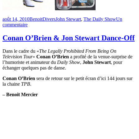
Publié
Catégories
Étiquettes
août 14, 2010
Benoit
Divers
John Stewart
,
The Daily Show
Un
le
sur
commentaire
Une
figurine
Conan O’Brien & Jon Stewart Dance-Off
de
Stormtrooper
Dans le cadre du «
The Legally Prohibited From Being On
à
Television Tour
»
Conan O’Brien
a profité de la venue-surprise de
l’effigie
l’humoriste et animateur du
Daily Show
,
John Stewart
, pour
de
échanger quelques pas de danse.
John
Stewart
Conan O’Brien
sera de retour sur le petit écran d’ici 144 jours sur
la chaine
TPB
.
– Benoit Mercier