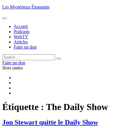
Aller
Les Mystérieux Étonnants
au
contenu
principal
Accueil
Podcasts
WebTV
Articles
Faire un don
Rechercher :
Rechercher
Faire un don
Hors ondes
Facebook
YouTube
iTunes
RSS
Étiquette :
The Daily Show
Jon Stewart quitte le Daily Show