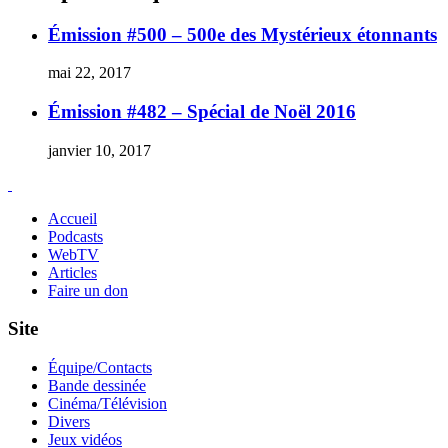
signé
John
Émission #500 – 500e des Mystérieux étonnants
Stewart
mai 22, 2017
Émission #482 – Spécial de Noël 2016
janvier 10, 2017
Accueil
Podcasts
WebTV
Articles
Faire un don
Site
Équipe/Contacts
Bande dessinée
Cinéma/Télévision
Divers
Jeux vidéos