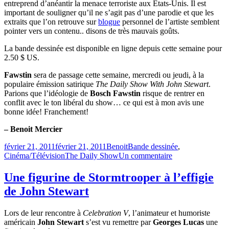
entreprend d’anéantir la menace terroriste aux États-Unis. Il est
important de souligner qu’il ne s’agit pas d’une parodie et que les
extraits que l’on retrouve sur
blogue
personnel de l’artiste semblent
pointer vers un contenu.. disons de très mauvais goûts.
La bande dessinée est disponible en ligne depuis cette semaine pour
2.50 $ US.
Fawstin
sera de passage cette semaine, mercredi ou jeudi, à la
populaire émission satirique
The Daily Show With John Stewart
.
Parions que l’idéologie de
Bosch Fawstin
risque de rentrer en
conflit avec le ton libéral du show… ce qui est à mon avis une
bonne idée! Franchement!
– Benoit Mercier
Publié
Catégories
février 21, 2011
février 21, 2011
Benoit
Bande dessinée
,
le
Étiquettes
sur
Cinéma/Télévision
The Daily Show
Un commentaire
Le
créateur
Une figurine de Stormtrooper à l’effigie
d’un
de John Stewart
Comic
anti-
musulman
Lors de leur rencontre à
Celebration V
, l’animateur et humoriste
au
américain
John Stewart
s’est vu remettre par
Georges Lucas
une
Daily