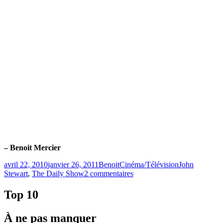
– Benoit Mercier
Publié
Catégories
Étiquettes
avril 22, 2010
janvier 26, 2011
Benoit
Cinéma/Télévision
John
le
sur
Stewart
,
The Daily Show
2 commentaires
Un
grand
Top 10
moment
de
À ne pas manquer
télé