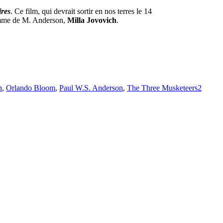
ires
. Ce film, qui devrait sortir en nos terres le 14
mme de M. Anderson,
Milla Jovovich
.
h
,
Orlando Bloom
,
Paul W.S. Anderson
,
The Three Musketeers
2