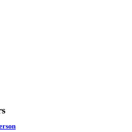
rs
erson