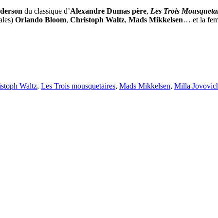
nderson
du classique d’
Alexandre Dumas père
,
Les Trois Mousqueta
nales)
Orlando Bloom
,
Christoph Waltz
,
Mads Mikkelsen
… et la fe
istoph Waltz
,
Les Trois mousquetaires
,
Mads Mikkelsen
,
Milla Jovovic