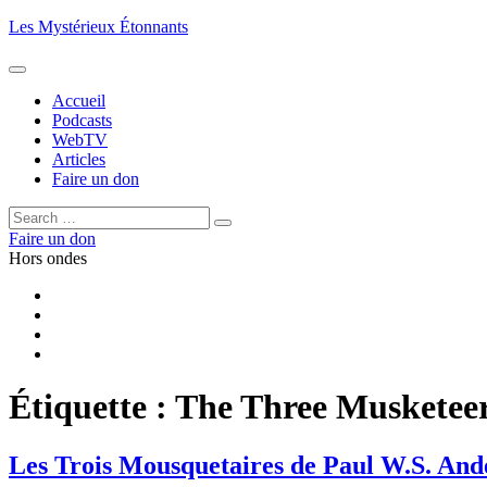
Aller
Les Mystérieux Étonnants
au
contenu
principal
Accueil
Podcasts
WebTV
Articles
Faire un don
Rechercher :
Rechercher
Faire un don
Hors ondes
Facebook
YouTube
iTunes
RSS
Étiquette :
The Three Musketee
Les Trois Mousquetaires de Paul W.S. And