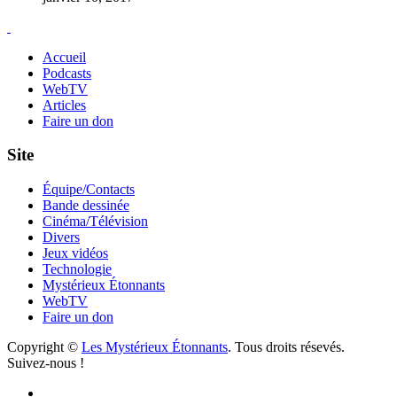
Accueil
Podcasts
WebTV
Articles
Faire un don
Site
Équipe/Contacts
Bande dessinée
Cinéma/Télévision
Divers
Jeux vidéos
Technologie
Mystérieux Étonnants
WebTV
Faire un don
Copyright ©
Les Mystérieux Étonnants
. Tous droits résevés.
Suivez-nous !
Facebook