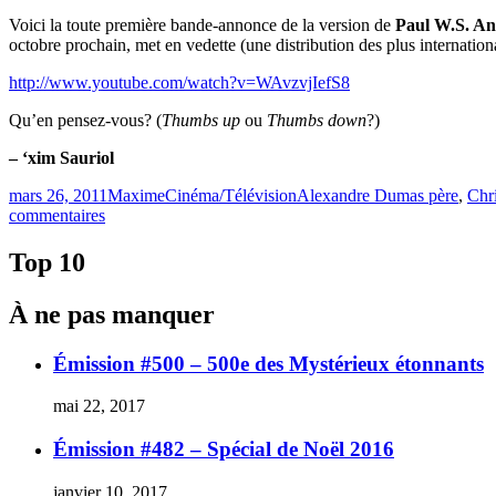
Voici la toute première bande-annonce de la version de
Paul W.S. A
octobre prochain, met en vedette (une distribution des plus internatio
http://www.youtube.com/watch?v=WAvzvjIefS8
Qu’en pensez-vous? (
Thumbs up
ou
Thumbs down
?)
– ‘xim Sauriol
Publié
Catégories
Étiquettes
mars 26, 2011
Maxime
Cinéma/Télévision
Alexandre Dumas père
,
Chr
le
sur
commentaires
Les
Trois
Top 10
Mousquetaires
de
À ne pas manquer
Paul
W.S.
Anderson
Émission #500 – 500e des Mystérieux étonnants
mai 22, 2017
Émission #482 – Spécial de Noël 2016
janvier 10, 2017