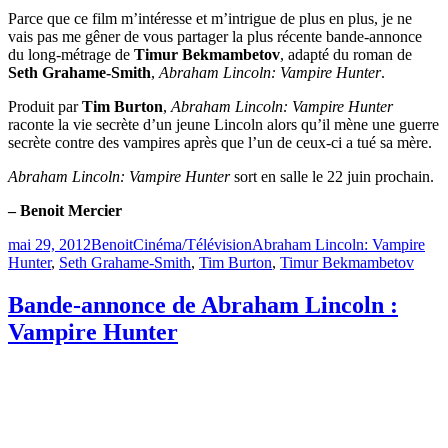
Parce que ce film m’intéresse et m’intrigue de plus en plus, je ne
vais pas me gêner de vous partager la plus récente bande-annonce
du long-métrage de
Timur Bekmambetov
, adapté du roman de
Seth Grahame-Smith
,
Abraham Lincoln: Vampire Hunter
.
Produit par
Tim Burton
,
Abraham Lincoln: Vampire Hunter
raconte la vie secrète d’un jeune Lincoln alors qu’il mène une guerre
secrète contre des vampires après que l’un de ceux-ci a tué sa mère.
Abraham Lincoln: Vampire Hunter
sort en salle le 22 juin prochain.
– Benoit Mercier
Publié
Catégories
Étiquettes
mai 29, 2012
Benoit
Cinéma/Télévision
Abraham Lincoln: Vampire
le
Hunter
,
Seth Grahame-Smith
,
Tim Burton
,
Timur Bekmambetov
Bande-annonce de Abraham Lincoln :
Vampire Hunter