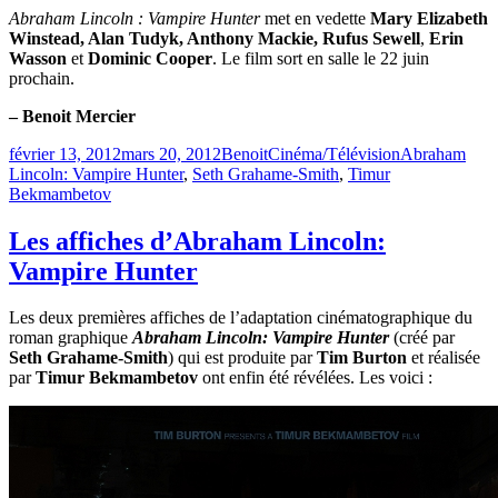
Abraham Lincoln : Vampire Hunter
met en vedette
Mary Elizabeth
Winstead, Alan Tudyk, Anthony Mackie, Rufus Sewell
,
Erin
Wasson
et
Dominic Cooper
. Le film sort en salle le 22 juin
prochain.
– Benoit Mercier
Publié
Catégories
Étiquettes
février 13, 2012
mars 20, 2012
Benoit
Cinéma/Télévision
Abraham
le
Lincoln: Vampire Hunter
,
Seth Grahame-Smith
,
Timur
Bekmambetov
Les affiches d’Abraham Lincoln:
Vampire Hunter
Les deux premières affiches de l’adaptation cinématographique du
roman graphique
Abraham Lincoln: Vampire Hunter
(créé par
Seth Grahame-Smith
) qui est produite par
Tim Burton
et réalisée
par
Timur Bekmambetov
ont enfin été révélées. Les voici :