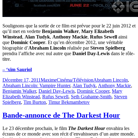
Soulignons que la sortie de ce film est prévue pour le 22 juin 2012 et
qu’il met en vedette
Benjamin Walker
,
Mary Elizabeth
Winstead
,
Alan Tudyk
,
Anthony Mackie
,
Rufus Sewell
ainsi
que
Dominic Cooper
. Et qu’en décembre 2012, une véritable
biographie d’
Abraham Lincoln
réalisée par
Steven Spielberg
prendra l’affiche avec nul autre que
Daniel Day-Lewis
dans le rôle-
titre.
– ‘xim Sauriol
Publié
Catégories
Étiquettes
Décembre 17, 2011
Maxime
Cinéma/Télévision
Abraham Lincoln
,
le
Abraham Lincoln: Vampire Hunter
,
Alan Tudyk
,
Anthony Mackie
,
Benjamin Walker
,
Daniel Day-Lewis
,
Dominic Cooper
,
Mary
Elizabeth Winstead
,
Rufus Sewell
,
Seth Grahame-Smith
,
Steven
Spielberg
,
Tim Burton
,
Timur Bekmambetov
Bande-annonce de The Darkest Hour
Le 23 décembre prochain, le film
The Darkest Hour
envahira les
écrans de ce monde avec son récit d’envahisseurs d’un autre monde.