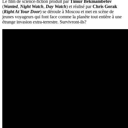
Le film de science-fiction produit par
Timur Bekmambetov
(
Wanted
,
Night Watch
,
Day Watch
) et réalisé par
Chris Gorak
(
Right At Your Door
) se déroule à Moscou et met en scène de
jeunes voyageurs qui font face comme la planète tout entière à une
étrange invasion extra-terrestre. Survivront-ils?