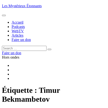
Aller
Les Mystérieux Étonnants
au
contenu
principal
Accueil
Podcasts
WebTV
Articles
Faire un don
Rechercher :
Rechercher
Faire un don
Hors ondes
Facebook
YouTube
iTunes
RSS
Étiquette :
Timur
Bekmambetov