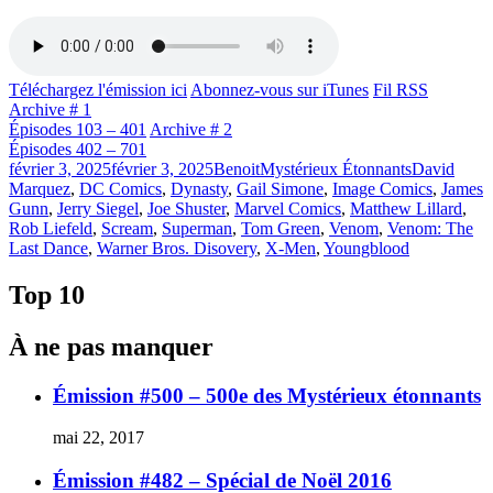
Téléchargez l'émission ici
Abonnez-vous sur iTunes
Fil RSS
Archive # 1
Épisodes 103 – 401
Archive # 2
Épisodes 402 – 701
Publié
Catégories
Étiquettes
février 3, 2025
février 3, 2025
Benoit
Mystérieux Étonnants
David
le
Marquez
,
DC Comics
,
Dynasty
,
Gail Simone
,
Image Comics
,
James
Gunn
,
Jerry Siegel
,
Joe Shuster
,
Marvel Comics
,
Matthew Lillard
,
Rob Liefeld
,
Scream
,
Superman
,
Tom Green
,
Venom
,
Venom: The
Last Dance
,
Warner Bros. Disovery
,
X-Men
,
Youngblood
Top 10
À ne pas manquer
Émission #500 – 500e des Mystérieux étonnants
mai 22, 2017
Émission #482 – Spécial de Noël 2016