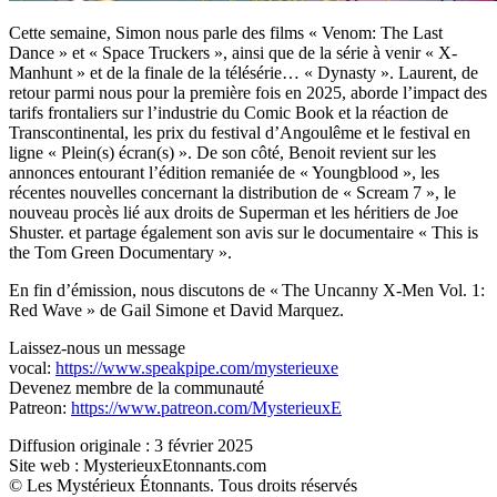
Cette semaine, Simon nous parle des films « Venom: The Last
Dance » et « Space Truckers », ainsi que de la série à venir « X-
Manhunt » et de la finale de la télésérie… « Dynasty ». Laurent, de
retour parmi nous pour la première fois en 2025, aborde l’impact des
tarifs frontaliers sur l’industrie du Comic Book et la réaction de
Transcontinental, les prix du festival d’Angoulême et le festival en
ligne « Plein(s) écran(s) ». De son côté, Benoit revient sur les
annonces entourant l’édition remaniée de « Youngblood », les
récentes nouvelles concernant la distribution de « Scream 7 », le
nouveau procès lié aux droits de Superman et les héritiers de Joe
Shuster. et partage également son avis sur le documentaire « This is
the Tom Green Documentary ».
En fin d’émission, nous discutons de « The Uncanny X-Men Vol. 1:
Red Wave » de Gail Simone et David Marquez.
Laissez-nous un message
vocal:
https://www.speakpipe.com/mysterieuxe
Devenez membre de la communauté
Patreon:
https://www.patreon.com/MysterieuxE
Diffusion originale : 3 février 2025
Site web : MysterieuxEtonnants.com
© Les Mystérieux Étonnants. Tous droits réservés