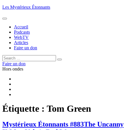
Aller
Les Mystérieux Étonnants
au
contenu
principal
Accueil
Podcasts
WebTV
Articles
Faire un don
Rechercher :
Rechercher
Faire un don
Hors ondes
Facebook
YouTube
iTunes
RSS
Étiquette :
Tom Green
Mystérieux Étonnants #883
The Uncanny