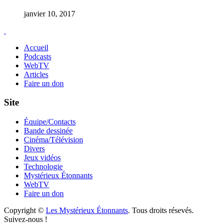
janvier 10, 2017
Accueil
Podcasts
WebTV
Articles
Faire un don
Site
Équipe/Contacts
Bande dessinée
Cinéma/Télévision
Divers
Jeux vidéos
Technologie
Mystérieux Étonnants
WebTV
Faire un don
Copyright ©
Les Mystérieux Étonnants
. Tous droits résevés.
Suivez-nous !