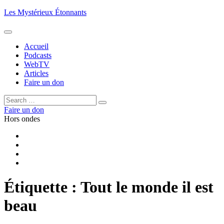
Aller
Les Mystérieux Étonnants
au
contenu
principal
Accueil
Podcasts
WebTV
Articles
Faire un don
Rechercher :
Rechercher
Faire un don
Hors ondes
Facebook
YouTube
iTunes
RSS
Étiquette :
Tout le monde il est
beau