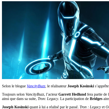
Selon le blogue
VancityBuzz
, le réalisateur
Joseph Kosinski
s’apprête
Toujours selon
VancityBuzz
, l’acteur
Garrett Hedlund
fera partie de 
ainsi que dans sa suite,
Tron: Legacy
. La participation de
Bridges
ains
Joseph Kosinski
quant à lui a réalisé par le passé.
Tron : Legacy
et
Ob