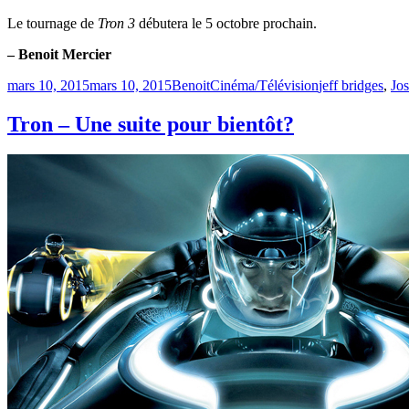
Le tournage de
Tron 3
débutera le 5 octobre prochain.
– Benoit Mercier
Publié
Catégories
Étiquettes
mars 10, 2015
mars 10, 2015
Benoit
Cinéma/Télévision
jeff bridges
,
Jo
le
Tron – Une suite pour bientôt?