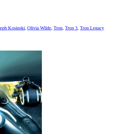
seph Kosinski
,
Olivia Wilde
,
Tron
,
Tron 3
,
Tron Legacy