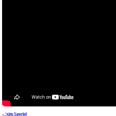
– ‘xim Sauriol