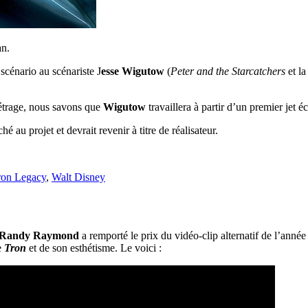
an.
cénario au scénariste J
esse Wigutow
(
Peter and the Starcatchers
et l
métrage, nous savons que
Wigutow
travaillera à partir d’un premier jet éc
aché au projet et devrait revenir à titre de réalisateur.
ron Legacy
,
Walt Disney
Randy Raymond
a remporté le prix du vidéo-clip alternatif de l’ann
de
Tron
et de son esthétisme. Le voici :