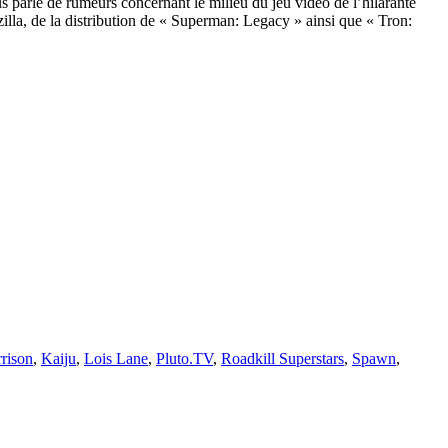
 parle de rumeurs concernant le milieu du jeu vidéo de l’hilarante
illa, de la distribution de « Superman: Legacy » ainsi que « Tron:
rison
,
Kaiju
,
Lois Lane
,
Pluto.TV
,
Roadkill Superstars
,
Spawn
,