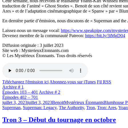
Cette semaine, nous recevons le réalisateur Yoann-Karl Whissell memb
traduction de l’animé « Ghost Stories ». Benoit de son côté revient su
Ares » et de l’adaptation cinématographique de « Spanw » par « Blu
En dernière partie d’émission, nous discutons de « Superman and the 
Laissez-nous un message vocal:
https://www.speakpipe.com/mysterie
Devenez membre de la communauté Patreon:
https://bit.ly/3iMgD04​​​​​​​​
Diffusion originale : 3 juillet 2023
Site web : MysterieuxEtonnants.com
© Les Mystérieux Étonnants. Tous droits réservés
Téléchargez l'émission ici
Abonnez-vous sur iTunes
Fil RSS
Archive # 1
Épisodes 103 – 401
Archive # 2
Épisodes 402 – 701
Publié
Catégories
Étiquettes
juillet 3, 2023
juillet 3, 2023
Benoit
Mystérieux Étonnants
Blumhouse P
le
Superman
,
Superman: Legacy
,
The Authority
,
Tron
,
Tron: Ares
,
Yoan
Tron 3 – Début du tournage en octobre