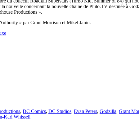
re du collectif Roadkill Superstars (Turbo Kid, Summer of 84) qui nous
r la nouvelle concernant la nouvelle chaine de Pluto.TV destinée à Godz
mhouse Productions ».
Authority » par Grant Morrison et Mikel Janin.
uxe
roductions
,
DC Comics
,
DC Studios
,
Evan Peters
,
Godzilla
,
Grant Mor
n-Karl Whissell