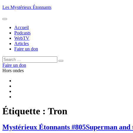
Aller
Les Mystérieux Étonnants
au
contenu
principal
Accueil
Podcasts
WebTV
Articles
Faire un don
Rechercher :
Rechercher
Faire un don
Hors ondes
Facebook
YouTube
iTunes
RSS
Étiquette :
Tron
Mystérieux Étonnants #805
Superman and t