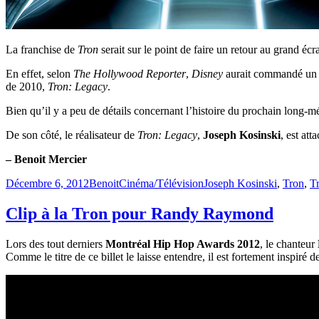
La franchise de
Tron
serait sur le point de faire un retour au grand écr
En effet, selon
The Hollywood Reporter
,
Disney
aurait commandé un s
de 2010,
Tron: Legacy
.
Bien qu’il y a peu de détails concernant l’histoire du prochain long-
De son côté, le réalisateur de
Tron: Legacy
,
Joseph Kosinski
, est att
– Benoit Mercier
Publié
Catégories
Étiquettes
Décembre 6, 2012
Benoit
Cinéma/Télévision
Joseph Kosinski
,
Tron
,
T
le
Clip à la Tron pour Randy Raymond
Lors des tout derniers
Montréal Hip Hop Awards 2012
, le chanteur
Comme le titre de ce billet le laisse entendre, il est fortement inspiré 