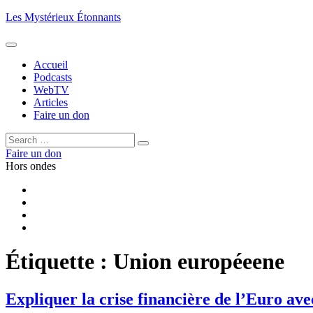
Aller
Les Mystérieux Étonnants
au
contenu
principal
Accueil
Podcasts
WebTV
Articles
Faire un don
Rechercher :
Rechercher
Faire un don
Hors ondes
Facebook
YouTube
iTunes
RSS
Étiquette :
Union européeene
Expliquer la crise financière de l’Euro a