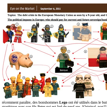
récemment paraître, des bonshommes
Lego
ont été utilisés dans le b
graphique avec son fils Peter qui est âgé de neuf ans. [Original, non?