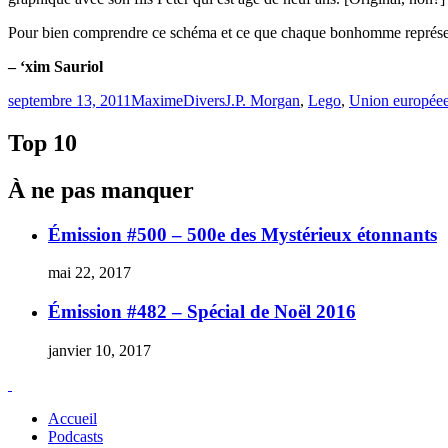
Pour bien comprendre ce schéma et ce que chaque bonhomme représ
– ‘xim Sauriol
Publié
Catégories
Étiquettes
septembre 13, 2011
Maxime
Divers
J.P. Morgan
,
Lego
,
Union europée
le
Top 10
À ne pas manquer
Émission #500 – 500e des Mystérieux étonnants
mai 22, 2017
Émission #482 – Spécial de Noël 2016
janvier 10, 2017
Accueil
Podcasts