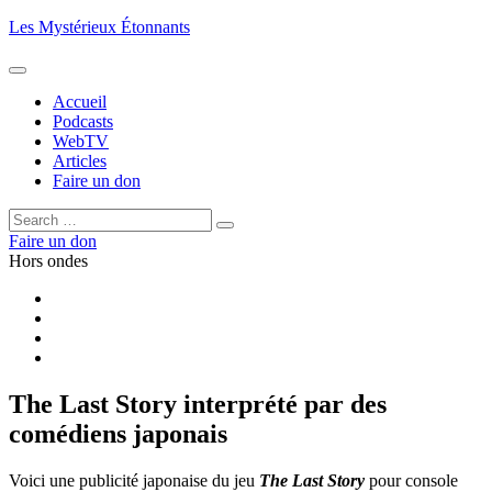
Aller
Les Mystérieux Étonnants
au
contenu
principal
Accueil
Podcasts
WebTV
Articles
Faire un don
Rechercher :
Rechercher
Faire un don
Hors ondes
Facebook
YouTube
iTunes
RSS
The Last Story interprété par des
comédiens japonais
Voici une publicité japonaise du jeu
The Last Story
pour console