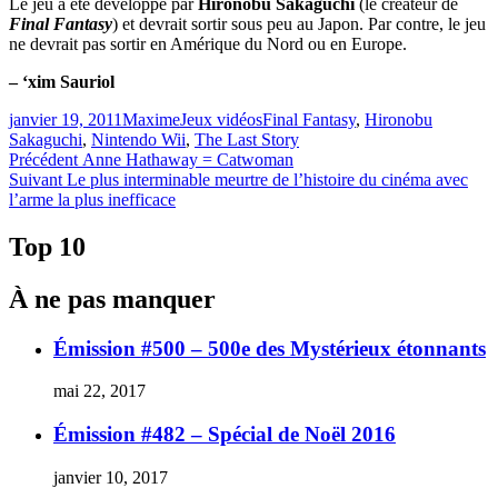
Le jeu a été développé par
Hironobu Sakaguchi
(le créateur de
Final Fantasy
) et devrait sortir sous peu au Japon. Par contre, le jeu
ne devrait pas sortir en Amérique du Nord ou en Europe.
– ‘xim Sauriol
Publié
Catégories
Étiquettes
janvier 19, 2011
Maxime
Jeux vidéos
Final Fantasy
,
Hironobu
le
Sakaguchi
,
Nintendo Wii
,
The Last Story
Navigation
Article
Précédent
Anne Hathaway = Catwoman
Article
précédent :
Suivant
Le plus interminable meurtre de l’histoire du cinéma avec
de
Suivant :
l’arme la plus inefficace
l'article
Top 10
À ne pas manquer
Émission #500 – 500e des Mystérieux étonnants
mai 22, 2017
Émission #482 – Spécial de Noël 2016
janvier 10, 2017