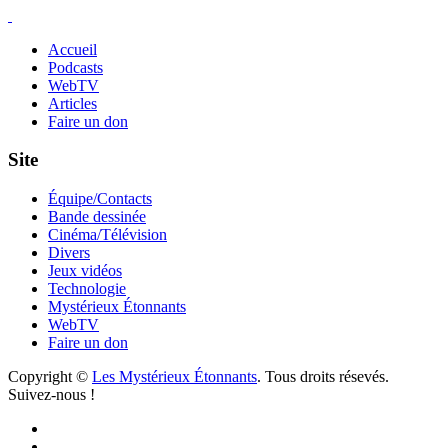
Accueil
Podcasts
WebTV
Articles
Faire un don
Site
Équipe/Contacts
Bande dessinée
Cinéma/Télévision
Divers
Jeux vidéos
Technologie
Mystérieux Étonnants
WebTV
Faire un don
Copyright ©
Les Mystérieux Étonnants
. Tous droits résevés.
Suivez-nous !
Facebook
YouTube