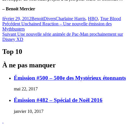
– Benoit Mercier
Publié
Catégories
Étiquettes
février 29, 2012
Benoit
Divers
Charlaine Harris
,
HBO
,
True Blood
le
Navigation
Article
Précédent
Unchained Reaction – Une nouvelle émission des
précédent :
Mythbusters
de
Article
Suivant
Une nouvelle série animée de Pac-Man prochainement sur
l'article
Suivant :
Disney XD
Top 10
À ne pas manquer
Émission #500 – 500e des Mystérieux étonnants
mai 22, 2017
Émission #482 – Spécial de Noël 2016
janvier 10, 2017