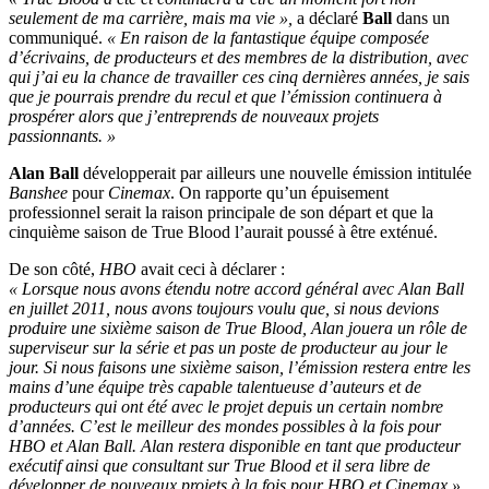
seulement de ma carrière, mais ma vie »,
a déclaré
Ball
dans un
communiqué.
« En raison de la fantastique équipe composée
d’écrivains, de producteurs et des membres de la distribution, avec
qui j’ai eu la chance de travailler ces cinq dernières années, je sais
que je pourrais prendre du recul et que l’émission continuera à
prospérer alors que j’entreprends de nouveaux projets
passionnants. »
Alan Ball
développerait par ailleurs une nouvelle émission intitulée
Banshee
pour
Cinemax
. On rapporte qu’un épuisement
professionnel serait la raison principale de son départ et que la
cinquième saison de True Blood l’aurait poussé à être exténué.
De son côté,
HBO
avait ceci à déclarer :
« Lorsque nous avons étendu notre accord général avec Alan Ball
en juillet 2011, nous avons toujours voulu que, si nous devions
produire une sixième saison de True Blood, Alan jouera un rôle de
superviseur sur la série et pas un poste de producteur au jour le
jour. Si nous faisons une sixième saison, l’émission restera entre les
mains d’une équipe très capable talentueuse d’auteurs et de
producteurs qui ont été avec le projet depuis un certain nombre
d’années. C’est le meilleur des mondes possibles à la fois pour
HBO et Alan Ball. Alan restera disponible en tant que producteur
exécutif ainsi que consultant sur True Blood et il sera libre de
développer de nouveaux projets à la fois pour HBO et Cinemax ».