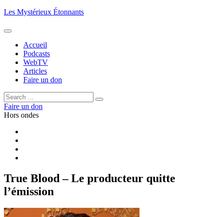
Aller
Les Mystérieux Étonnants
au
contenu
principal
Accueil
Podcasts
WebTV
Articles
Faire un don
Rechercher :
Rechercher
Faire un don
Hors ondes
Facebook
YouTube
iTunes
RSS
True Blood – Le producteur quitte
l’émission