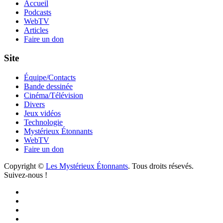
Accueil
Podcasts
WebTV
Articles
Faire un don
Site
Équipe/Contacts
Bande dessinée
Cinéma/Télévision
Divers
Jeux vidéos
Technologie
Mystérieux Étonnants
WebTV
Faire un don
Copyright ©
Les Mystérieux Étonnants
. Tous droits résevés.
Suivez-nous !
Facebook
YouTube
iTunes
RSS