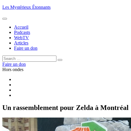
Aller
Les Mystérieux Étonnants
au
contenu
principal
Accueil
Podcasts
WebTV
Articles
Faire un don
Rechercher :
Rechercher
Faire un don
Hors ondes
Facebook
YouTube
iTunes
RSS
Un rassemblement pour Zelda à Montréal