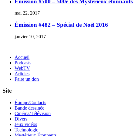
Émission #500 – 500e des Mystérieux étonnants
mai 22, 2017
Émission #482 – Spécial de Noël 2016
janvier 10, 2017
Accueil
Podcasts
WebTV
Articles
Faire un don
Site
Équipe/Contacts
Bande dessinée
Cinéma/Télévision
Divers
Jeux vidéos
Technologie
Mystérieux Étonnants