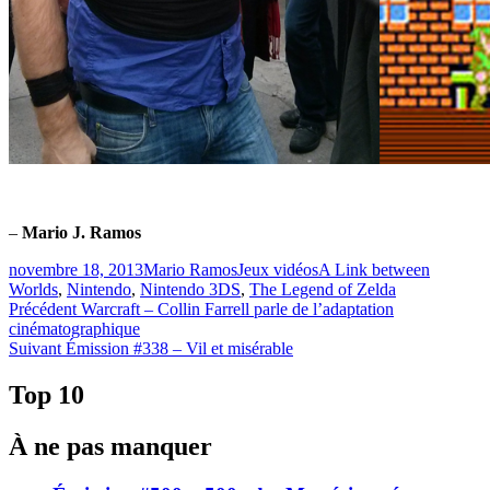
–
Mario J. Ramos
Publié
Catégories
Étiquettes
novembre 18, 2013
Mario Ramos
Jeux vidéos
A Link between
le
Worlds
,
Nintendo
,
Nintendo 3DS
,
The Legend of Zelda
Navigation
Article
Précédent
Warcraft – Collin Farrell parle de l’adaptation
précédent :
cinématographique
de
Article
Suivant
Émission #338 – Vil et misérable
l'article
Suivant :
Top 10
À ne pas manquer