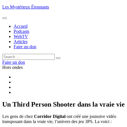
Aller
Les Mystérieux Étonnants
au
contenu
principal
Accueil
Podcasts
WebTV
Articles
Faire un don
Rechercher :
Rechercher
Faire un don
Hors ondes
Facebook
YouTube
iTunes
RSS
Un Third Person Shooter dans la vraie vie
Les gens de chez
Corridor Digital
ont créé une jouissive vidéo
transposant dans la vraie vie, l’univers des jeu 3PS. La voici :