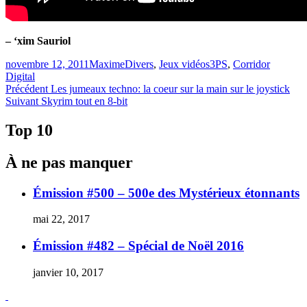
– ‘xim Sauriol
Publié
Catégories
Étiquettes
novembre 12, 2011
Maxime
Divers
,
Jeux vidéos
3PS
,
Corridor
le
Digital
Navigation
Article
Précédent
Les jumeaux techno: la coeur sur la main sur le joystick
Article
précédent :
Suivant
Skyrim tout en 8-bit
de
Suivant :
l'article
Top 10
À ne pas manquer
Émission #500 – 500e des Mystérieux étonnants
mai 22, 2017
Émission #482 – Spécial de Noël 2016
janvier 10, 2017