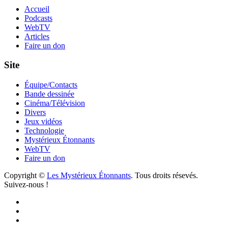
Accueil
Podcasts
WebTV
Articles
Faire un don
Site
Équipe/Contacts
Bande dessinée
Cinéma/Télévision
Divers
Jeux vidéos
Technologie
Mystérieux Étonnants
WebTV
Faire un don
Copyright ©
Les Mystérieux Étonnants
. Tous droits résevés.
Suivez-nous !
Facebook
YouTube
iTunes