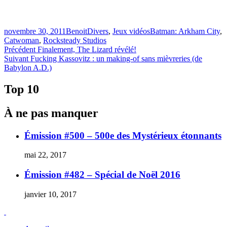
Publié
Catégories
Étiquettes
novembre 30, 2011
Benoit
Divers
,
Jeux vidéos
Batman: Arkham City
,
le
Catwoman
,
Rocksteady Studios
Navigation
Article
Précédent
Finalement, The Lizard révélé!
Article
précédent :
Suivant
Fucking Kassovitz : un making-of sans mièvreries (de
de
Suivant :
Babylon A.D.)
l'article
Top 10
À ne pas manquer
Émission #500 – 500e des Mystérieux étonnants
mai 22, 2017
Émission #482 – Spécial de Noël 2016
janvier 10, 2017