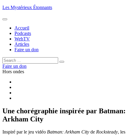
Aller
Les Mystérieux Étonnants
au
contenu
principal
Accueil
Podcasts
WebTV
Articles
Faire un don
Rechercher :
Rechercher
Faire un don
Hors ondes
Facebook
YouTube
iTunes
RSS
Une chorégraphie inspirée par Batman:
Arkham City
Inspiré par le jeu vidéo
Batman: Arkham City
de
Rocksteady
, les