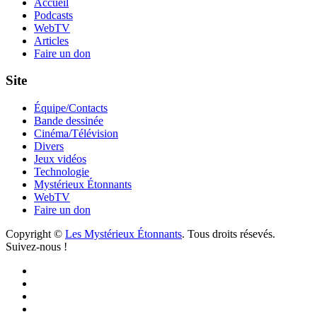
Accueil
Podcasts
WebTV
Articles
Faire un don
Site
Équipe/Contacts
Bande dessinée
Cinéma/Télévision
Divers
Jeux vidéos
Technologie
Mystérieux Étonnants
WebTV
Faire un don
Copyright ©
Les Mystérieux Étonnants
. Tous droits résevés.
Suivez-nous !
Facebook
YouTube
iTunes
RSS