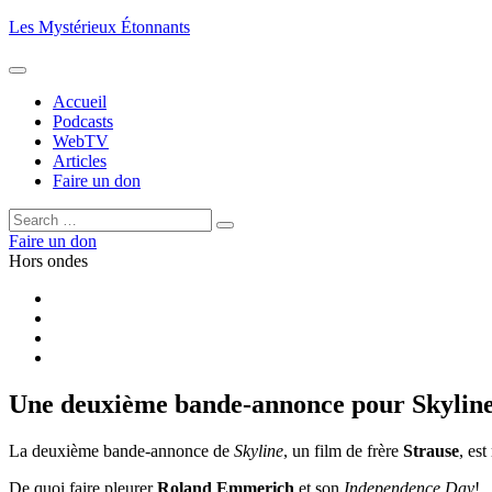
Aller
Les Mystérieux Étonnants
au
contenu
principal
Accueil
Podcasts
WebTV
Articles
Faire un don
Rechercher :
Rechercher
Faire un don
Hors ondes
Facebook
YouTube
iTunes
RSS
Une deuxième bande-annonce pour Skylin
La deuxième bande-annonce de
Skyline
, un film de frère
Strause
, est
De quoi faire pleurer
Roland Emmerich
et son
Independence Day
!