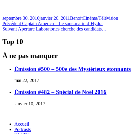
Publié
Catégories
septembre 30, 2010
janvier 26, 2011
Benoit
Cinéma/Télévision
le
Navigation
Article
Précédent
Captain America – Le sous-marin d’Hydra
Article
précédent :
Suivant
Aperture Laboratories cherche des candidats…
de
Suivant :
l'article
Top 10
À ne pas manquer
Émission #500 – 500e des Mystérieux étonnants
mai 22, 2017
Émission #482 – Spécial de Noël 2016
janvier 10, 2017
Accueil
Podcasts