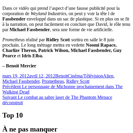
Dans ce vidéo qui prend l’aspect d’une fausse publicité pour la
corporation de
Weyland Industries
, on peut y voir la tête l de
Fassbender
enveloppé dans un sac de plastique. Si en plus on se fit
à la narration, on peut facilement en conclure que David, le rôle tenu
par
Michael Fassbender
, sera une forme de vie artificielle.
Prometheus
réalisé par
Ridley Scot
t sortira en salle le 8 juin
prochain. Le long métrage mettra en vedette
Noomi Rapace,
Charlize Theron, Patrick Wilson, Michael Fassbender, Guy
Pearce
et
Idris Elba.
– Benoit Mercier
Publié
Catégories
Étiquettes
mars 19, 2012
avril 12, 2012
Benoit
Cinéma/Télévision
Alien
,
le
Michael Fassbender
,
Prometheus
,
Ridley Scott
Navigation
Article
Précédent
Le personnage de Michonne prochainement dans The
précédent :
Walking Dead
de
Article
Suivant
Le combat au sabre laser de The Phantom Menace
l'article
Suivant :
déconstruit
Top 10
À ne pas manquer