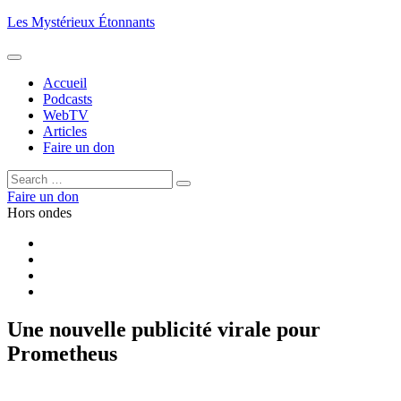
Aller
Les Mystérieux Étonnants
au
contenu
principal
Accueil
Podcasts
WebTV
Articles
Faire un don
Rechercher :
Rechercher
Faire un don
Hors ondes
Facebook
YouTube
iTunes
RSS
Une nouvelle publicité virale pour
Prometheus