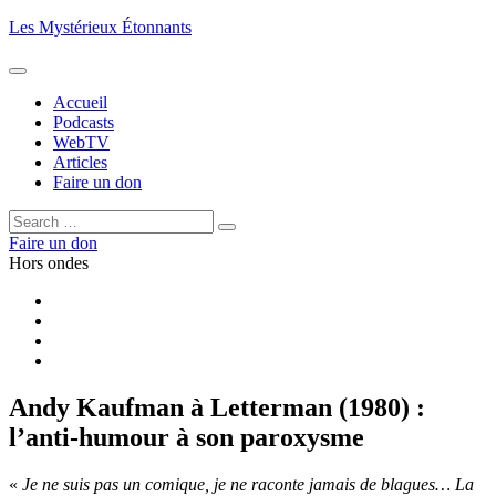
Aller
Les Mystérieux Étonnants
au
contenu
principal
Accueil
Podcasts
WebTV
Articles
Faire un don
Rechercher :
Rechercher
Faire un don
Hors ondes
Facebook
YouTube
iTunes
RSS
Andy Kaufman à Letterman (1980) :
l’anti-humour à son paroxysme
«
Je ne suis pas un comique, je ne raconte jamais de blagues… La