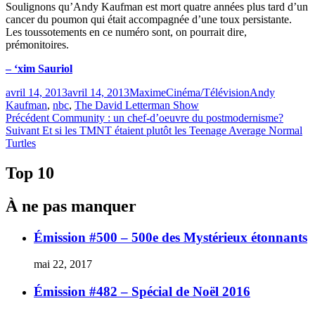
Soulignons qu’Andy Kaufman est mort quatre années plus tard d’un
cancer du poumon qui était accompagnée d’une toux persistante.
Les toussotements en ce numéro sont, on pourrait dire,
prémonitoires.
– ‘xim Sauriol
Publié
Catégories
Étiquettes
avril 14, 2013
avril 14, 2013
Maxime
Cinéma/Télévision
Andy
le
Kaufman
,
nbc
,
The David Letterman Show
Navigation
Article
Précédent
Community : un chef-d’oeuvre du postmodernisme?
Article
précédent :
Suivant
Et si les TMNT étaient plutôt les Teenage Average Normal
de
Suivant :
Turtles
l'article
Top 10
À ne pas manquer
Émission #500 – 500e des Mystérieux étonnants
mai 22, 2017
Émission #482 – Spécial de Noël 2016