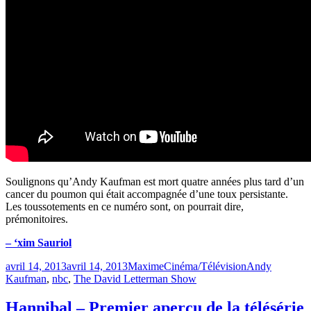
Soulignons qu’Andy Kaufman est mort quatre années plus tard d’un
cancer du poumon qui était accompagnée d’une toux persistante.
Les toussotements en ce numéro sont, on pourrait dire,
prémonitoires.
– ‘xim Sauriol
Publié
Catégories
Étiquettes
avril 14, 2013
avril 14, 2013
Maxime
Cinéma/Télévision
Andy
le
Kaufman
,
nbc
,
The David Letterman Show
Hannibal – Premier aperçu de la télésérie