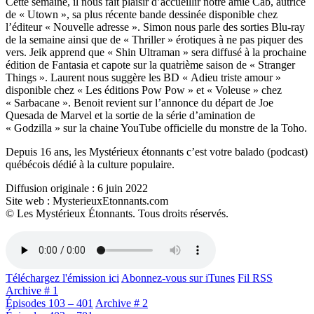
Cette semaine, il nous fait plaisir d’accueillir notre amie Cab, autrice
de « Utown », sa plus récente bande dessinée disponible chez
l’éditeur « Nouvelle adresse ». Simon nous parle des sorties Blu-ray
de la semaine ainsi que de « Thriller » érotiques à ne pas piquer des
vers. Jeik apprend que « Shin Ultraman » sera diffusé à la prochaine
édition de Fantasia et capote sur la quatrième saison de « Stranger
Things ». Laurent nous suggère les BD « Adieu triste amour »
disponible chez « Les éditions Pow Pow » et « Voleuse » chez
« Sarbacane ». Benoit revient sur l’annonce du départ de Joe
Quesada de Marvel et la sortie de la série d’amination de
« Godzilla » sur la chaine YouTube officielle du monstre de la Toho.
Depuis 16 ans, les Mystérieux étonnants c’est votre balado (podcast)
québécois dédié à la culture populaire.
Diffusion originale : 6 juin 2022
Site web : MysterieuxEtonnants.com
© Les Mystérieux Étonnants. Tous droits réservés.
Téléchargez l'émission ici
Abonnez-vous sur iTunes
Fil RSS
Archive # 1
Épisodes 103 – 401
Archive # 2