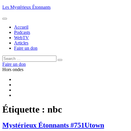
Aller
Les Mystérieux Étonnants
au
contenu
principal
Accueil
Podcasts
WebTV
Articles
Faire un don
Rechercher :
Rechercher
Faire un don
Hors ondes
Facebook
YouTube
iTunes
RSS
Étiquette :
nbc
Mystérieux Étonnants #751
Utown