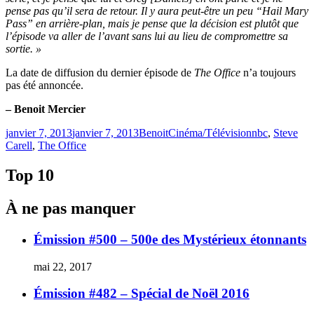
pense pas qu’il sera de retour. Il y aura peut-être un peu “Hail Mary
Pass” en arrière-plan, mais je pense que la décision est plutôt que
l’épisode va aller de l’avant sans lui au lieu de compromettre sa
sortie. »
La date de diffusion du dernier épisode de
The Office
n’a toujours
pas été annoncée.
– Benoit Mercier
Publié
Catégories
Étiquettes
janvier 7, 2013
janvier 7, 2013
Benoit
Cinéma/Télévision
nbc
,
Steve
le
Carell
,
The Office
Top 10
À ne pas manquer
Émission #500 – 500e des Mystérieux étonnants
mai 22, 2017
Émission #482 – Spécial de Noël 2016