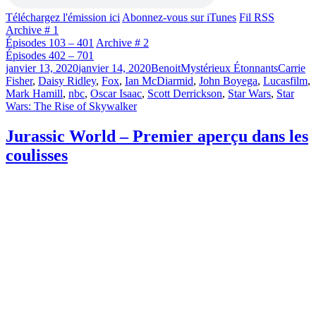
Téléchargez l'émission ici
Abonnez-vous sur iTunes
Fil RSS
Archive # 1
Épisodes 103 – 401
Archive # 2
Épisodes 402 – 701
Publié
Catégories
Étiquett
janvier 13, 2020
janvier 14, 2020
Benoit
Mystérieux Étonnants
Carrie
le
Fisher
,
Daisy Ridley
,
Fox
,
Ian McDiarmid
,
John Boyega
,
Lucasfilm
,
Mark Hamill
,
nbc
,
Oscar Isaac
,
Scott Derrickson
,
Star Wars
,
Star
Wars: The Rise of Skywalker
Jurassic World – Premier aperçu dans les
coulisses