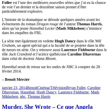
Fuller
est l’une des meilleures nouvelles séries que j’ai eu la chance
de voir l’an dernier et la deuxième saison promet d’être
particulièrement explosive.
L’histoire de la dramatique se déroule quelques années avant les
évènements du roman
Dragon rouge
de l’auteur
Thomas Harris
,
alors qu’un jeune
Hannibal Lecter
(
Mads Mikkelsen
) s’immisce
dans les enquêtes du FBI.
La série met également en vedette
Hugh Dancy
dans le rôle
Will
Graham
, un agent spécial qui a la faculté de se projeter dans la tête
de tueurs en série. On y retrouve aussi
Laurence Fishburne
dans le
rôle
Jack Crawford
et l’actrice québécoise
Caroline Dhavernas
dans celui de docteur
Alana Bloom
.
Hannibal
serait de retour sur les ondes de
NBC
à compter du 28
février 2014.
– Benoit Mercier
Publié
Catégories
Étiquettes
janvier 23, 2014
Benoit
Cinéma/Télévision
Bryan Fuller
,
Caroline
le
Dhavernas
,
Hannibal
,
Hugh Dancy
,
Laurence Fishburne
,
Mads
Mikkelsen
,
nbc
,
Thomas Harris
Murder, She Wrote – Ce que Angela