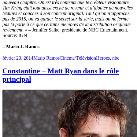
nouveau chapitre. On est très contents que le créateur visionnaire
Tim Kring était tout aussi excité de revenir et d’ajouter de nouvelles
textures et couches à son concept original. Tant qu’on n’approche
pas de 2015, on va garder le secret sur la série, mais on ne ferme
pas la porte à ce que certains membres de la distribution originale
reviennent. »
– Jennifer Salke, présidente de NBC Entertainment.
Source: IGN
–
Mario J. Ramos
Publié
Catégories
Étiquettes
février 23, 2014
Mario Ramos
Cinéma/Télévision
Heroes
,
nbc
le
Constantine – Matt Ryan dans le rôle
principal