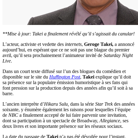
**Mise à jour: Takei a finalement révélé qu’il s’agissait du canular!
L’acteur, activiste et vedette des
internets
,
Geroge Takei,
a annoncé
aujourd’hui, en espérant que ce ne soit pas une blague du premier
avril, qu’il sera prochainement l’animateur invité de
Saturday Night
Live
.
Dans un court texte diffusé sur l’un des blogues du comédien et
disponible sur le site du
Huffington Post
,
Takei
explique qu’il doit
sa présence sur la populaire émission humoristique à ses fans qui
font pression sur la production depuis des années afin qu’il soit à sa
barre.
L’ancien interprète d’
Hikaru Sulu,
dans la série
Star Trek
des années
soixante, y énumère également les raisons pour lesquelles l’équipe
de
NBC
a finalement accepté de lui faire parvenir une invitation,
dont sa participation à un spectacle de Broadway,
Allegiance
, ses
deux livres et son importante présence sur les réseaux sociaux.
La date du passage de
Takei
n’a pas été dévoilée pour l’instant.