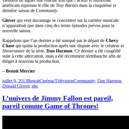
viennent de signer une entente afin que l’acteur et humoriste
américain reprenne le rôle de
Troy Barnes
dans la cinquième et
dernière saison de
Community
.
Glover
qui veut davantage se concentrer sur la carrière musicale
n’apparaitrait que dans cinq des treize épisodes prévus pour la
nouvelle saison.
Rappelons que l’an dernier a été marqué par le départ de
Chevy
Chase
qui quitta la production après une dispute avec le créateur et
Showrunner
de la série,
Dan Harmon
. Ce dernier a été congédié
suite à cette altercation, mais a été récemment réembauche afin de
diriger à nouveau la production.
– Benoit Mercier
Publié
Catégories
Étiquettes
juillet 9, 2013
Benoit
Cinéma/Télévision
Community
,
Dan Harmon
,
le
Donald Glover
,
nbc
L’univers de Jimmy Fallon est pareil,
pareil comme Game of Thrones!