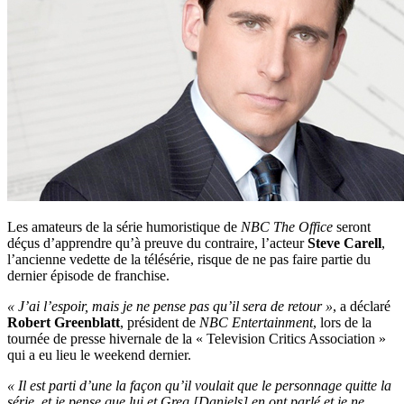
Les amateurs de la série humoristique de
NBC
The Office
seront
déçus d’apprendre qu’à preuve du contraire, l’acteur
Steve Carell
,
l’ancienne vedette de la télésérie, risque de ne pas faire partie du
dernier épisode de franchise.
« J’ai l’espoir, mais je ne pense pas qu’il sera de retour »
, a déclaré
Robert Greenblatt
, président de
NBC Entertainment
, lors de la
tournée de presse hivernale de la « Television Critics Association »
qui a eu lieu le weekend dernier.
« Il est parti d’une la façon qu’il voulait que le personnage quitte la
série, et je pense que lui et Greg [Daniels] en ont parlé et je ne