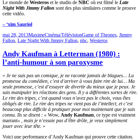
Le monde de
Westeros
et le studio de
NBC
où est filmé le
Late
Night With Jimmy Fallon
sont des plus similaires comme le prouve
cette vidéo.
– ‘xim Sauriol
Publié
Catégories
Étiquettes
mai 28, 2013
Maxime
Cinéma/Télévision
Game of Thrones
,
Jimmy
le
Fallon
,
Late Night With Jimmy Fallon
,
nbc
,
Westeros
Andy Kaufman à Letterman (1980) :
l’anti-humour à son paroxysme
«
Je ne suis pas un comique, je ne raconte jamais de blagues… La
promesse du comédien, c’est d’arriver à vous faire rire de lui… Ma
seule promesse, c’est d’essayer de divertir du mieux que je peux. Je
sais manipuler les réactions des gens. Il y a différentes sortes de rire.
Le rire des tripes, c’est quand vous n’avez pas le choix, vous êtes
obligés de rire. Le rire des tripes ne vient pas de l’intellect, et c’est
beaucoup plus difficile à pratiquer pour moi maintenant que je suis
connu. Ils se disent : «
Wow,
Andy Kaufman
, ce type est vraiment
marrant
« , mais je n’essaie pas d’être drôle, je veux simplement
jouer avec leur tête.
»
Voici une performance d’Andy Kaufman qui prouve cette citation.