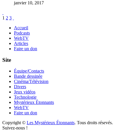
janvier 10, 2017
Pagination
Page
Page
Page
1
2
3
des
Accueil
Podcasts
publications
WebTV
Articles
Faire un don
Site
Équipe/Contacts
Bande dessinée
Cinéma/Télévision
Divers
Jeux vidéos
Technologie
Mystérieux Étonnants
WebTV
Faire un don
Copyright ©
Les Mystérieux Étonnants
. Tous droits résevés.
Suivez-nous !