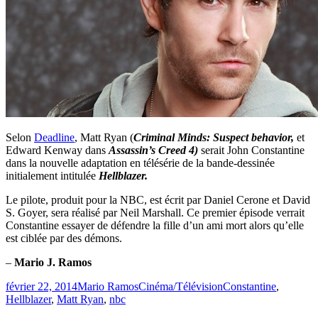
Selon
Deadline
, Matt Ryan (
Criminal Minds: Suspect behavior,
et
Edward Kenway dans
Assassin’s Creed 4)
serait John Constantine
dans la nouvelle adaptation en télésérie de la bande-dessinée
initialement intitulée
Hellblazer.
Le pilote, produit pour la NBC, est écrit par Daniel Cerone et David
S. Goyer, sera réalisé par Neil Marshall. Ce premier épisode verrait
Constantine essayer de défendre la fille d’un ami mort alors qu’elle
est ciblée par des démons.
–
Mario J. Ramos
Publié
Catégories
Étiquettes
février 22, 2014
Mario Ramos
Cinéma/Télévision
Constantine
,
le
Hellblazer
,
Matt Ryan
,
nbc