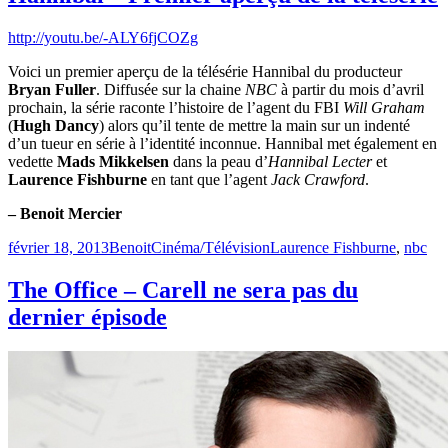
http://youtu.be/-ALY6fjCOZg
Voici un premier aperçu de la télésérie Hannibal du producteur
Bryan Fuller
. Diffusée sur la chaine
NBC
à partir du mois d’avril
prochain, la série raconte l’histoire de l’agent du FBI
Will Graham
(
Hugh Dancy
) alors qu’il tente de mettre la main sur un indenté
d’un tueur en série à l’identité inconnue. Hannibal met également en
vedette
Mads Mikkelsen
dans la peau d’
Hannibal Lecter
et
Laurence Fishburne
en tant que l’agent
Jack Crawford
.
– Benoit Mercier
Publié
Catégories
Étiquettes
février 18, 2013
Benoit
Cinéma/Télévision
Laurence Fishburne
,
nbc
le
The Office – Carell ne sera pas du
dernier épisode