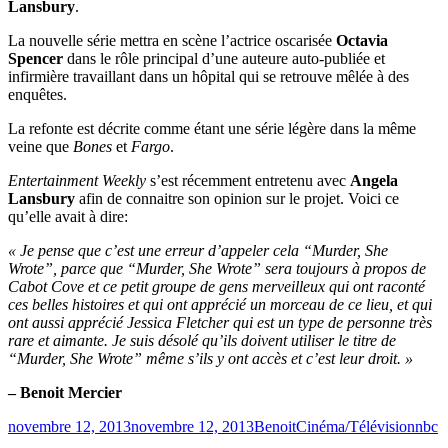
Lansbury
.
La nouvelle série mettra en scène l’actrice oscarisée
Octavia
Spencer
dans le rôle principal d’une auteure auto-publiée et
infirmière travaillant dans un hôpital qui se retrouve mêlée à des
enquêtes.
La refonte est décrite comme étant une série légère dans la même
veine que
Bones
et
Fargo
.
Entertainment Weekly
s’est récemment entretenu avec
Angela
Lansbury
afin de connaitre son opinion sur le projet. Voici ce
qu’elle avait à dire:
« Je pense que c’est une erreur d’appeler cela “Murder, She
Wrote”, parce que “Murder, She Wrote” sera toujours à propos de
Cabot Cove et ce petit groupe de gens merveilleux qui ont raconté
ces belles histoires et qui ont apprécié un morceau de ce lieu, et qui
ont aussi apprécié Jessica Fletcher qui est un type de personne très
rare et aimante. Je suis désolé qu’ils doivent utiliser le titre de
“Murder, She Wrote” même s’ils y ont accès et c’est leur droit. »
– Benoit Mercier
Publié
Catégories
Étiqu
novembre 12, 2013
novembre 12, 2013
Benoit
Cinéma/Télévision
nbc
le