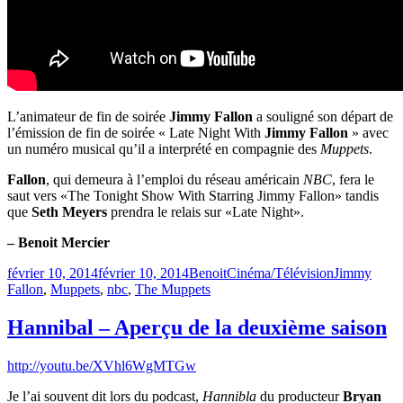
L’animateur de fin de soirée
Jimmy Fallon
a souligné son départ de
l’émission de fin de soirée « Late Night With
Jimmy Fallon
» avec
un numéro musical qu’il a interprété en compagnie des
Muppets
.
Fallon
, qui demeura à l’emploi du réseau américain
NBC
, fera le
saut vers «The Tonight Show With Starring Jimmy Fallon» tandis
que
Seth Meyers
prendra le relais sur «Late Night».
– Benoit Mercier
Publié
Catégories
Étiquettes
février 10, 2014
février 10, 2014
Benoit
Cinéma/Télévision
Jimmy
le
Fallon
,
Muppets
,
nbc
,
The Muppets
Hannibal – Aperçu de la deuxième saison
http://youtu.be/XVhl6WgMTGw
Je l’ai souvent dit lors du podcast,
Hannibla
du producteur
Bryan