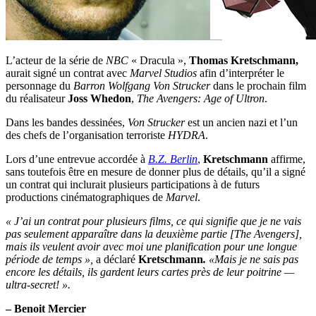
L’acteur de la série de
NBC
« Dracula »,
Thomas Kretschmann,
aurait signé un contrat avec
Marvel Studios
afin d’interpréter le
personnage du
Barron Wolfgang Von Strucker
dans le prochain film
du réalisateur
Joss Whedon
,
The
Avengers: Age of Ultron
.
Dans les bandes dessinées,
Von Strucker
est un ancien nazi et l’un
des chefs de l’organisation terroriste
HYDRA
.
Lors d’une entrevue accordée à
B.Z. Berlin
,
Kretschmann
affirme,
sans toutefois être en mesure de donner plus de détails, qu’il a signé
un contrat qui inclurait plusieurs participations à de futurs
productions cinématographiques de
Marvel
.
« J’ai un contrat pour plusieurs films, ce qui signifie que je ne vais
pas seulement apparaître dans la deuxième partie [The Avengers],
mais ils veulent avoir avec moi une planification pour une longue
période de temps »,
a déclaré
Kretschmann
.
«Mais je ne sais pas
encore les détails, ils gardent leurs cartes près de leur poitrine —
ultra-secret! ».
– Benoit Mercier