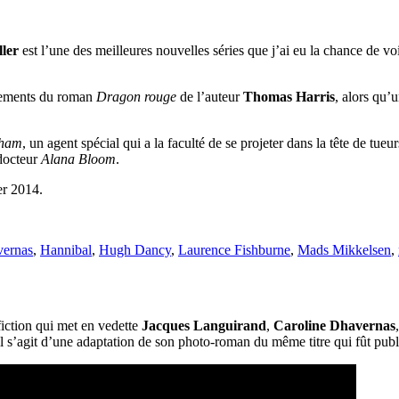
ler
est l’une des meilleures nouvelles séries que j’ai eu la chance de vo
ènements du roman
Dragon rouge
de l’auteur
Thomas Harris
, alors qu’
aham
, un agent spécial qui a la faculté de se projeter dans la tête de tue
docteur
Alana Bloom
.
er 2014.
vernas
,
Hannibal
,
Hugh Dancy
,
Laurence Fishburne
,
Mads Mikkelsen
,
fiction qui met en vedette
Jacques Languirand
,
Caroline Dhavernas
il s’agit d’une adaptation de son photo-roman du même titre qui fût pub