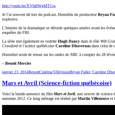
http://youtu.be/XVhl6WgMTGw
Je l’ai souvent dit lors du podcast,
Hannibla
du producteur
Bryan Ful
explosive.
L’histoire de la dramatique se déroule quelques années avant les év
enquêtes du FBI.
La série met également en vedette
Hugh Dancy
dans le rôle
Will Gr
Crawford
et l’actrice québécoise
Caroline Dhavernas
dans celui de 
Hannibal
serait de retour sur les ondes de
NBC
à compter du 28 févri
– Benoit Mercier
Publié
Catégories
Étiquettes
janvier 23, 2014
Benoit
Cinéma/Télévision
Bryan Fuller
,
Caroline Dha
le
Mars et Avril (Science-fiction québécoise)
Voici la bande-annonce du film
Mars et Avril
, une oeuvre de science-
automne 2012. Ce long métrage est réalisé par
Martin Villeneuve
et 