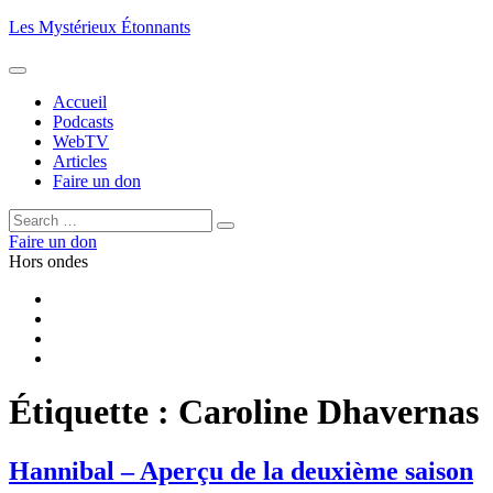
Aller
Les Mystérieux Étonnants
au
contenu
principal
Accueil
Podcasts
WebTV
Articles
Faire un don
Rechercher :
Rechercher
Faire un don
Hors ondes
Facebook
YouTube
iTunes
RSS
Étiquette :
Caroline Dhavernas
Hannibal – Aperçu de la deuxième saison