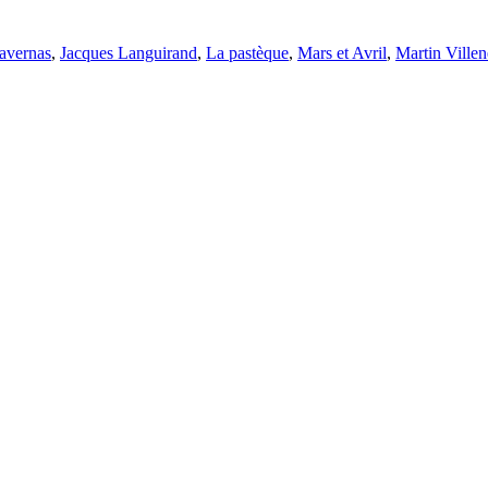
avernas
,
Jacques Languirand
,
La pastèque
,
Mars et Avril
,
Martin Ville