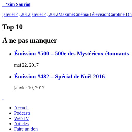
– ‘xim Sauriol
Publié
Catégories
Étiquettes
janvier 4, 2012
janvier 4, 2012
Maxime
Cinéma/Télévision
Caroline Dh
le
Top 10
À ne pas manquer
Émission #500 – 500e des Mystérieux étonnants
mai 22, 2017
Émission #482 – Spécial de Noël 2016
janvier 10, 2017
Accueil
Podcasts
WebTV
Articles
Faire un don