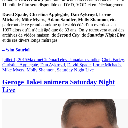
11 août, le film sera disponible en DVD, VOD et en téléchargement.
David Spade
,
Christina Applegate
,
Dan Aykroyd
,
Lorne
Michaels
,
Mike Myers
,
Adam Sandler
,
Molly Shannon
, etc.
parleront de ce grand comique qui est décédé d’un overdose en
1997 alors qu’il n’était âgé que de 33 ans. On y retrouvera aussi des
archives de vidéos maison, de
Second City
, de
Saturday Night Live
et de ses divers longs métrages.
– ‘xim Sauriol
Publié
Catégories
Étiquettes
juillet 1, 2015
Maxime
Cinéma/Télévision
adam sandler
,
Chris Farley
,
le
Christina Applegate
,
Dan Aykroyd
,
David Spade
,
Lorne Michaels
,
Mike Myers
,
Molly Shannon
,
Saturday Night Live
Geroge Takei animera Saturday Night
Live