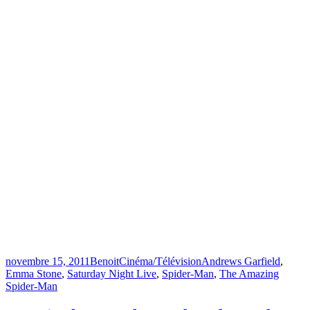
Publié
Catégories
Étiquettes
novembre 15, 2011
Benoit
Cinéma/Télévision
Andrews Garfield
,
le
Emma Stone
,
Saturday Night Live
,
Spider-Man
,
The Amazing
Spider-Man