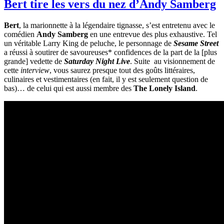
Bert tire les vers du nez d’Andy Samberg
Bert
, la marionnette à la légendaire tignasse, s’est entretenu avec le
comédien
Andy Samberg
en une entrevue des plus exhaustive. Tel
un véritable Larry King de peluche, le personnage de
Sesame Street
a réussi à soutirer de savoureuses* confidences de la part de la [plus
grande] vedette de
Saturday Night Live
. Suite au visionnement de
cette
interview
, vous saurez presque tout des goûts littéraires,
culinaires et vestimentaires (en fait, il y est seulement question de
bas)… de celui qui est aussi membre des
The
Lonely Island
.