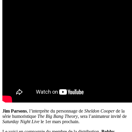
Jim Parsons
, l’interprète du personnage de
Sheldon Cooper
de la
série humoristique
The Big Bang Theory
, sera l’animateur invité de
Saturday Night Live
le 1er mars prochain.
Le voici en compagnie du membre de la distribution,
Bobby