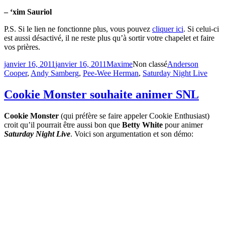
– ‘xim Sauriol
P.S. Si le lien ne fonctionne plus, vous pouvez
cliquer ici
. Si celui-ci
est aussi désactivé, il ne reste plus qu’à sortir votre chapelet et faire
vos prières.
Publié
Catégories
Étiquettes
janvier 16, 2011
janvier 16, 2011
Maxime
Non classé
Anderson
le
Cooper
,
Andy Samberg
,
Pee-Wee Herman
,
Saturday Night Live
Cookie Monster souhaite animer SNL
Cookie Monster
(qui préfère se faire appeler Cookie Enthusiast)
croit qu’il pourrait être aussi bon que
Betty White
pour animer
Saturday Night Live
. Voici son argumentation et son démo: