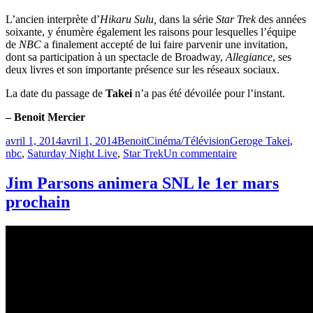
L’ancien interprète d’
Hikaru Sulu,
dans la série
Star Trek
des années
soixante, y énumère également les raisons pour lesquelles l’équipe
de
NBC
a finalement accepté de lui faire parvenir une invitation,
dont sa participation à un spectacle de Broadway,
Allegiance
, ses
deux livres et son importante présence sur les réseaux sociaux.
La date du passage de
Takei
n’a pas été dévoilée pour l’instant.
– Benoit Mercier
Publié
Catégories
Étiquettes
avril 1, 2014
avril 1, 2014
Benoit
Cinéma/Télévision
Geroge Takei
,
le
sur
nbc
,
Saturday Night Live
,
Star Trek
Un commentaire
Geroge
Takei
Jim Parsons animera SNL le 1er mars
animera
prochain
Saturday
Night
Live