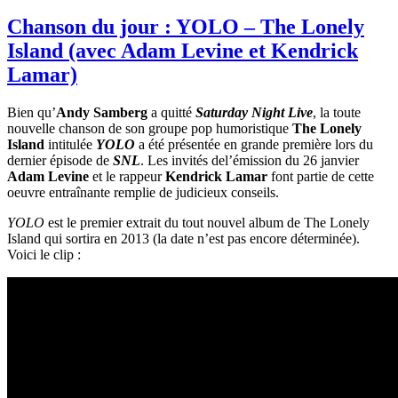
more
cosplay
Chanson du jour : YOLO – The Lonely
»
Island (avec Adam Levine et Kendrick
ou
comment
Lamar)
le
mot
Bien qu’
Andy Samberg
a quitté
Saturday Night
Live
, la toute
est
nouvelle chanson de son groupe pop humoristique
The Lonely
officiellement
Island
intitulée
YOLO
a été présentée en grande première lors du
grand
dernier épisode de
SNL
. Les invités del’émission du 26 janvier
public
Adam Levine
et le rappeur
Kendrick Lamar
font partie de cette
cette
oeuvre entraînante remplie de judicieux conseils.
année &rquo;
YOLO
est le premier extrait du tout nouvel album de The Lonely
Island qui sortira en 2013 (la date n’est pas encore déterminée).
Voici le clip :