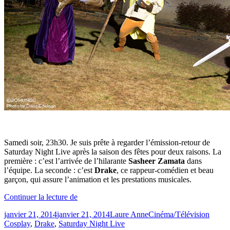
Samedi soir, 23h30. Je suis prête à regarder l’émission-retour de
Saturday Night Live après la saison des fêtes pour deux raisons. La
première : c’est l’arrivée de l’hilarante
Sasheer Zamata
dans
l’équipe. La seconde : c’est
Drake
, ce rappeur-comédien et beau
garçon, qui assure l’animation et les prestations musicales.
« «
Continuer la lecture de
2014
Publié
Catégories
Étique
janvier 21, 2014
janvier 21, 2014
Laure Anne
Cinéma/Télévision
:
le
Cosplay
,
Drake
,
Saturday Night Live
no