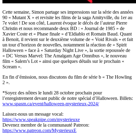
Cette semaine, Simon partage ses impressions sur la série des années
90 « Mutant X » et revisite les films de la saga Amityville, du 1er au
7e volet ! De son côté, Laurent évoque le décès de l’auteur Pierre
Christin et nous recommande deux BD : « Journal de 1985 » de
Xavier Coste et « Phase finale » d’Eldiablo et Romain Baud. Quant
à Benoit, il revient sur le deuxième volume de « Void Rivals » et fait
un tour d’horizon de nouvelles, notamment la réaction de « Spirit
Halloween » face à « Saturday Night Live », la sortie repoussée de
« DC Versus Marvel: The Amalgam Age Omnibus », le nouveau
film « Salem’s Lot » ainsi que quelques détails sur le prochain «
Scream ».
En fin d’émission, nous discutons du film de série b « The Howling
2 ».
*Soyez des nôtres le lundi 28 octobre prochain pour
l’enregistrement devant public de notre spécial d’Halloween. Billets:
www.spasm.ca/event/halloween-mysterieux-2024/
Laissez-nous un message vocal:
https://www.speakpipe.com/mysterieuxe
Devenez membre de la communauté Patreon:
https://www.patreon.com/MysterieuxE