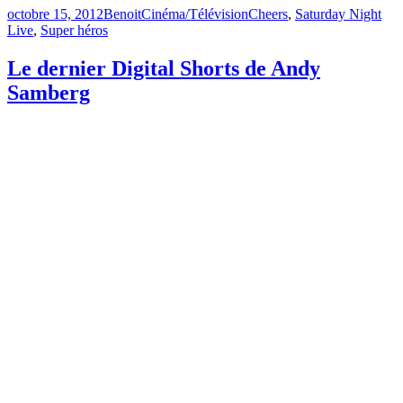
Publié
Catégories
Étiquettes
octobre 15, 2012
Benoit
Cinéma/Télévision
Cheers
,
Saturday Night
le
Live
,
Super héros
Le dernier Digital Shorts de Andy
Samberg