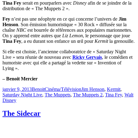
Tina Fey
serait en pourparlers avec
Disney
afin de se joindre de la
distribution de « The Muppets 2 ».
Fey
n’est pas une néophyte en ce qui concerne l’univers de
Jim
Henson
. Son émission humoristique « 30 Rock » diffusée sur la
chaîne
NBC
est bourrée de références aux populaires marionnettes.
On y apprend entre autres que
Liz Lemon
, le personnage que joue
Tina Fey
, a eu durant son enfance un œil pour
Kermit
la grenouille.
Si elle est choisie, l’ancienne collaboratrice de « Saturday Night
Live » sera réunie de nouveau avec
Ricky Gervais
, le comédien et
humoriste avec qui elle a partagé la vedette sur « Invention of
Lying ».
– Benoit Mercier
Publié
Catégories
Étiquettes
janvier 9, 2013
Benoit
Cinéma/Télévision
Jim Henson
,
Kermit
,
le
Saturday Night Live
,
The Muppets
,
The Muppets 2
,
Tina Fey
,
Walt
Disney
The Sidecar