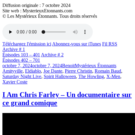
Diffusion originale : 7 octobre 2024
Site web : MysterieuxEtonnants.com
© Les Mystérieux Étonnants. Tous droits réservés
Téléchargez l'émission ici
Abonnez-vous sur iTunes
Fil RSS
Archive # 1
Épisodes 103 – 401
Archive # 2
Épisodes 402 – 701
Publié
Catégories
Étiquettes
octobre 7, 2024
octobre 7, 2024
Benoit
Mystérieux Étonnants
le
Amityville
,
Eldiablo
,
Joe Dante
,
Pierre Christin
,
Romain Baud
,
Saturday Night Live
,
Spirit Halloween
,
The Howling
,
X-Men
,
Xavier Coste
I Am Chris Farley – Un documentaire sur
ce grand comique