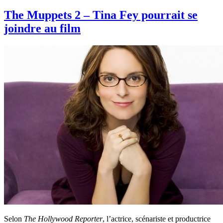
The Muppets 2 – Tina Fey pourrait se
joindre au film
Selon
The Hollywood Reporter
, l’actrice, scénariste et productrice