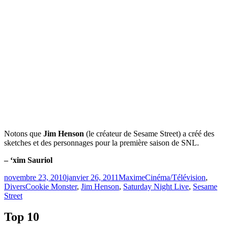
Notons que
Jim Henson
(le créateur de Sesame Street) a créé des
sketches et des personnages pour la première saison de SNL.
– ‘xim Sauriol
Publié
Catégories
novembre 23, 2010
janvier 26, 2011
Maxime
Cinéma/Télévision
,
le
Étiquettes
Divers
Cookie Monster
,
Jim Henson
,
Saturday Night Live
,
Sesame
Street
Top 10