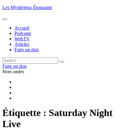
Aller
Les Mystérieux Étonnants
au
contenu
principal
Accueil
Podcasts
WebTV
Articles
Faire un don
Rechercher :
Rechercher
Faire un don
Hors ondes
Facebook
YouTube
iTunes
RSS
Étiquette :
Saturday Night
Live