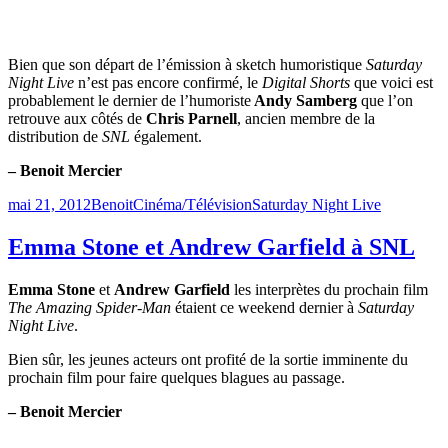
Bien que son départ de l’émission à sketch humoristique
Saturday
Night Live
n’est pas encore confirmé, le
Digital Shorts
que voici est
probablement le dernier de l’humoriste
Andy Samberg
que l’on
retrouve aux côtés de
Chris Parnell
, ancien membre de la
distribution de
SNL
également.
– Benoit Mercier
Publié
Catégories
Étiquettes
mai 21, 2012
Benoit
Cinéma/Télévision
Saturday Night Live
le
Emma Stone et Andrew Garfield à SNL
Emma Stone
et
Andrew Garfield
les interprètes du prochain film
The Amazing Spider-Man
étaient ce weekend dernier à
Saturday
Night Live
.
Bien sûr, les jeunes acteurs ont profité de la sortie imminente du
prochain film pour faire quelques blagues au passage.
– Benoit Mercier