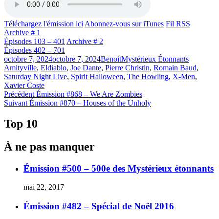
Téléchargez l'émission ici
Abonnez-vous sur iTunes
Fil RSS
Archive # 1
Épisodes 103 – 401
Archive # 2
Épisodes 402 – 701
Publié
Catégories
Étiquettes
octobre 7, 2024
octobre 7, 2024
Benoit
Mystérieux Étonnants
le
Amityville
,
Eldiablo
,
Joe Dante
,
Pierre Christin
,
Romain Baud
,
Saturday Night Live
,
Spirit Halloween
,
The Howling
,
X-Men
,
Xavier Coste
Navigation
Article
Précédent
Émission #868 – We Are Zombies
Article
précédent :
Suivant
Émission #870 – Houses of the Unholy
de
Suivant :
l'article
Top 10
À ne pas manquer
Émission #500 – 500e des Mystérieux étonnants
mai 22, 2017
Émission #482 – Spécial de Noël 2016