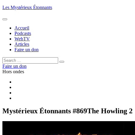
Aller
Les Mystérieux Étonnants
au
contenu
principal
Accueil
Podcasts
WebTV
Articles
Faire un don
Rechercher :
Rechercher
Faire un don
Hors ondes
Facebook
YouTube
iTunes
RSS
Mystérieux Étonnants #869
The Howling 2