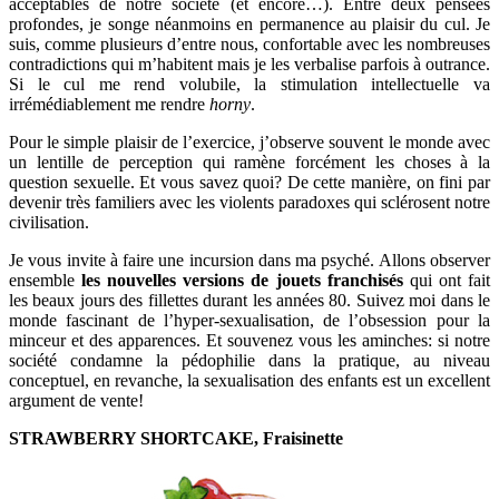
acceptables de notre société (et encore…). Entre deux pensées
profondes, je songe néanmoins en permanence au plaisir du cul. Je
suis, comme plusieurs d’entre nous, confortable avec les nombreuses
contradictions qui m’habitent mais je les verbalise parfois à outrance.
Si le cul me rend volubile, la stimulation intellectuelle va
irrémédiablement me rendre
horny
.
Pour le simple plaisir de l’exercice, j’observe souvent le monde avec
un lentille de perception qui ramène forcément les choses à la
question sexuelle. Et vous savez quoi? De cette manière, on fini par
devenir très familiers avec les violents paradoxes qui sclérosent notre
civilisation.
Je vous invite à faire une incursion dans ma psyché. Allons observer
ensemble
les nouvelles versions de jouets franchisés
qui ont fait
les beaux jours des fillettes durant les années 80. Suivez moi dans le
monde fascinant de l’hyper-sexualisation, de l’obsession pour la
minceur et des apparences. Et souvenez vous les aminches: si notre
société condamne la pédophilie dans la pratique, au niveau
conceptuel, en revanche, la sexualisation des enfants est un excellent
argument de vente!
STRAWBERRY SHORTCAKE, Fraisinette