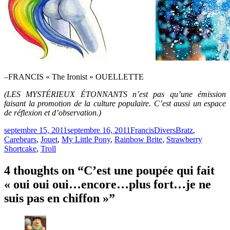
–
FRANCIS « The Ironist » OUELLETTE
(LES MYSTÉRIEUX ÉTONNANTS n’est pas qu’une émission
faisant la promotion de la culture populaire. C’est aussi un espace
de réflexion et d’observation.)
Publié
Catégories
Étiquettes
septembre 15, 2011
septembre 16, 2011
Francis
Divers
Bratz
,
le
Carebears
,
Jouet
,
My Little Pony
,
Rainbow Brite
,
Strawberry
Shortcake
,
Troll
4 thoughts on “C’est une poupée qui fait
« oui oui oui…encore…plus fort…je ne
suis pas en chiffon »”