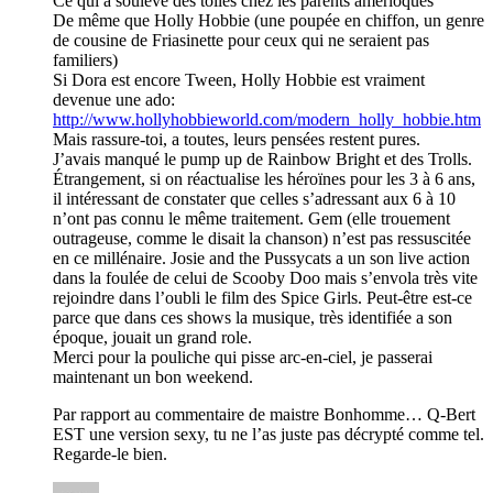
Ce qui a soulevé des tollés chez les parents amerloques
De même que Holly Hobbie (une poupée en chiffon, un genre
de cousine de Friasinette pour ceux qui ne seraient pas
familiers)
Si Dora est encore Tween, Holly Hobbie est vraiment
devenue une ado:
http://www.hollyhobbieworld.com/modern_holly_hobbie.htm
Mais rassure-toi, a toutes, leurs pensées restent pures.
J’avais manqué le pump up de Rainbow Bright et des Trolls.
Étrangement, si on réactualise les héroïnes pour les 3 à 6 ans,
il intéressant de constater que celles s’adressant aux 6 à 10
n’ont pas connu le même traitement. Gem (elle trouement
outrageuse, comme le disait la chanson) n’est pas ressuscitée
en ce millénaire. Josie and the Pussycats a un son live action
dans la foulée de celui de Scooby Doo mais s’envola très vite
rejoindre dans l’oubli le film des Spice Girls. Peut-être est-ce
parce que dans ces shows la musique, très identifiée a son
époque, jouait un grand role.
Merci pour la pouliche qui pisse arc-en-ciel, je passerai
maintenant un bon weekend.
Par rapport au commentaire de maistre Bonhomme… Q-Bert
EST une version sexy, tu ne l’as juste pas décrypté comme tel.
Regarde-le bien.