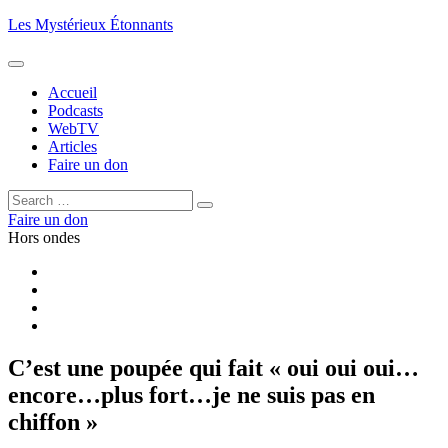
Aller
Les Mystérieux Étonnants
au
contenu
principal
Accueil
Podcasts
WebTV
Articles
Faire un don
Rechercher :
Rechercher
Faire un don
Hors ondes
Facebook
YouTube
iTunes
RSS
C’est une poupée qui fait « oui oui oui…
encore…plus fort…je ne suis pas en
chiffon »