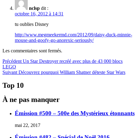
nclsp
dit :
octobre 16, 2012 à 14:31
tu oublies Disney
http://www.megmeekermd.com/2012/09/daisy-duck-minnie-
mouse-and-goofy-go-anorexic-seriously/
Les commentaires sont fermés.
Navigation
Article
Précédent
Un Star Destroyer recréé avec plus de 43 000 blocs
précédent :
LEGO
de
Article
Suivant
Découvrez pourquoi William Shatner déteste Star Wars
l'article
Suivant :
Top 10
À ne pas manquer
Émission #500 – 500e des Mystérieux étonnants
mai 22, 2017
Émission #482 – Spécial de Noël 2016