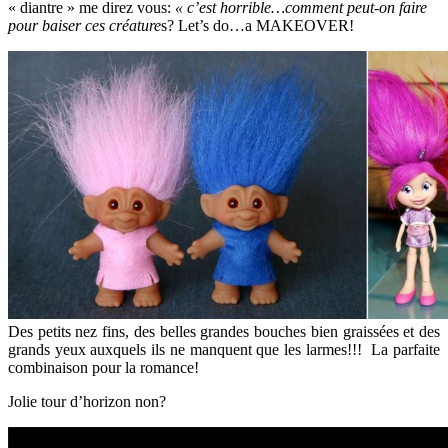
« diantre » me direz vous:
« c’est horrible…comment peut-on faire
pour baiser ces créature
s? Let’s do…a MAKEOVER!
Des petits nez fins, des belles grandes bouches bien graissées et des
grands yeux auxquels ils ne manquent que les larmes!!! La parfaite
combinaison pour la romance!
Jolie tour d’horizon non?