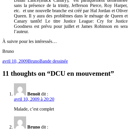
Dinah Lance(Black Canary), est partiquement démentelée
sans la présence de la trinity, Jefferson Pierce, Roy Harper,
etc. et une nouvelle branche est créé par Hal Jordan et Oliver
Queen. Il y aura des problèmes dans le ménage de Queen et
Canary tantôt! Le titre Justice League: Cry for Justice
Goodness est prévu pour juillet et James Robinson en sera
l’auteur.
À suivre pour les intéressés…
Bruno
Publié
Catégories
avril 10, 2009
Bruno
Bande dessinée
le
11 thoughts on “DCU en mouvement”
Benoit
dit :
avril 10, 2009 à 20:20
Malade, c’est complet
Bruno
dit :