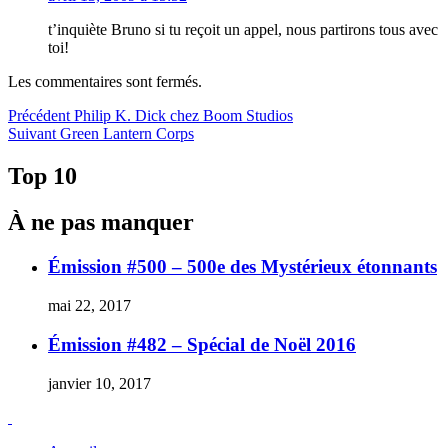
t’inquiète Bruno si tu reçoit un appel, nous partirons tous avec
toi!
Les commentaires sont fermés.
Navigation
Article
Précédent
Philip K. Dick chez Boom Studios
Article
précédent :
Suivant
Green Lantern Corps
de
Suivant :
l'article
Top 10
À ne pas manquer
Émission #500 – 500e des Mystérieux étonnants
mai 22, 2017
Émission #482 – Spécial de Noël 2016
janvier 10, 2017