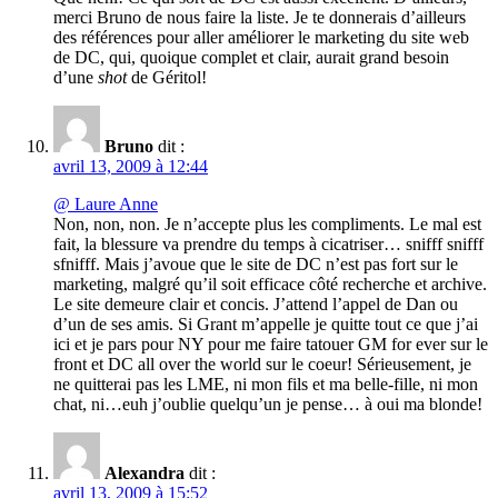
merci Bruno de nous faire la liste. Je te donnerais d’ailleurs
des références pour aller améliorer le marketing du site web
de DC, qui, quoique complet et clair, aurait grand besoin
d’une
shot
de Géritol!
Bruno
dit :
avril 13, 2009 à 12:44
@ Laure Anne
Non, non, non. Je n’accepte plus les compliments. Le mal est
fait, la blessure va prendre du temps à cicatriser… snifff snifff
sfnifff. Mais j’avoue que le site de DC n’est pas fort sur le
marketing, malgré qu’il soit efficace côté recherche et archive.
Le site demeure clair et concis. J’attend l’appel de Dan ou
d’un de ses amis. Si Grant m’appelle je quitte tout ce que j’ai
ici et je pars pour NY pour me faire tatouer GM for ever sur le
front et DC all over the world sur le coeur! Sérieusement, je
ne quitterai pas les LME, ni mon fils et ma belle-fille, ni mon
chat, ni…euh j’oublie quelqu’un je pense… à oui ma blonde!
Alexandra
dit :
avril 13, 2009 à 15:52