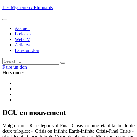
Aller
Les Mystérieux Étonnants
au
contenu
principal
Accueil
Podcasts
WebTV
Articles
Faire un don
Rechercher :
Rechercher
Faire un don
Hors ondes
Facebook
YouTube
iTunes
RSS
DCU en mouvement
Malgré que DC catégorisait Final Crisis comme étant la finale de
deux trilogies: « Crisis on Infinite Earth-Infinite Crisis-Final Crisis »
et « Identity Crisis-Infinite Crisis-Final Crisis », Morrison a écrit son