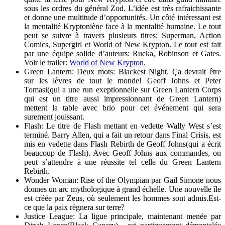
sous les ordres du général Zod. L’idée est très rafraichissante
et donne une multitude d’opportunités. Un côté intéressant est
la mentalité Kryptoniène face à la mentalité humaine. Le tout
peut se suivre à travers plusieurs titres: Superman, Action
Comics, Supergirl et World of New Krypton. Le tout est fait
par une équipe solide d’auteurs: Rucka, Robinson et Gates.
Voir le trailer:
World of New Krypton
.
Green Lantern: Deux mots: Blackest Night. Ça devrait être
sur les lèvres de tout le monde! Geoff Johns et Peter
Tomasi(qui a une run exeptionnelle sur Green Lantern Corps
qui est un titre aussi impressionnant de Green Lantern)
mettent la table avec brio pour cet événement qui sera
surement jouissant.
Flash: Le titre de Flash mettant en vedette Wally West s’est
terminé. Barry Allen, qui a fait un retour dans Final Crisis, est
mis en vedette dans Flash Rebirth de Geoff Johns(qui a écrit
beaucoup de Flash). Avec Geoff Johns aux commandes, on
peut s’attendre à une réussite tel celle du Green Lantern
Rebirth.
Wonder Woman: Rise of the Olympian par Gail Simone nous
donnes un arc mythologique à grand échelle. Une nouvelle île
est créée par Zeus, où seulement les hommes sont admis.Est-
ce que la paix règnera sur terre?
Justice League: La ligue principale, maintenant menée par