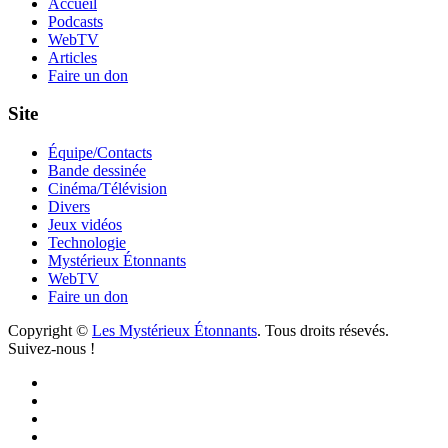
Accueil
Podcasts
WebTV
Articles
Faire un don
Site
Équipe/Contacts
Bande dessinée
Cinéma/Télévision
Divers
Jeux vidéos
Technologie
Mystérieux Étonnants
WebTV
Faire un don
Copyright ©
Les Mystérieux Étonnants
. Tous droits résevés.
Suivez-nous !
Facebook
YouTube
iTunes
RSS