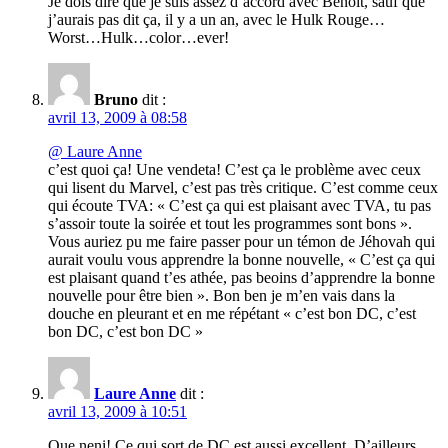
Je dois dire que je suis assez d’accord avec Benoit, sauf que
j’aurais pas dit ça, il y a un an, avec le Hulk Rouge…
Worst…Hulk…color…ever!
Bruno
dit :
avril 13, 2009 à 08:58
@ Laure Anne
c’est quoi ça! Une vendeta! C’est ça le problème avec ceux
qui lisent du Marvel, c’est pas très critique. C’est comme ceux
qui écoute TVA: « C’est ça qui est plaisant avec TVA, tu pas
s’assoir toute la soirée et tout les programmes sont bons ».
Vous auriez pu me faire passer pour un témon de Jéhovah qui
aurait voulu vous apprendre la bonne nouvelle, « C’est ça qui
est plaisant quand t’es athée, pas beoins d’apprendre la bonne
nouvelle pour être bien ». Bon ben je m’en vais dans la
douche en pleurant et en me répétant « c’est bon DC, c’est
bon DC, c’est bon DC »
Laure Anne
dit :
avril 13, 2009 à 10:51
Que neni! Ce qui sort de DC est aussi excellent. D’ailleurs,