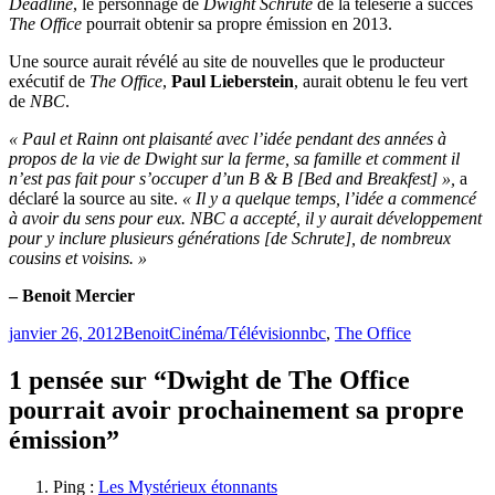
Deadline
, le personnage de
Dwight Schrute
de la télésérie à succès
The Office
pourrait obtenir sa propre émission en 2013.
Une source aurait révélé au site de nouvelles que le producteur
exécutif de
The Office
,
Paul Lieberstein
, aurait obtenu le feu vert
de
NBC
.
« Paul et Rainn ont plaisanté avec l’idée pendant des années à
propos de la vie de Dwight sur la ferme, sa famille et comment il
n’est pas fait pour s’occuper d’un B & B [Bed and Breakfest] »,
a
déclaré la source au site.
« Il y a quelque temps, l’idée a commencé
à avoir du sens pour eux. NBC a accepté, il y aurait développement
pour y inclure plusieurs générations [de Schrute], de nombreux
cousins et voisins. »
– Benoit Mercier
Publié
Catégories
Étiquettes
janvier 26, 2012
Benoit
Cinéma/Télévision
nbc
,
The Office
le
1 pensée sur “Dwight de The Office
pourrait avoir prochainement sa propre
émission”
Ping :
Les Mystérieux étonnants