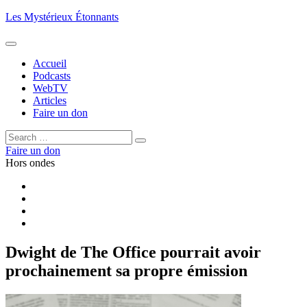
Aller
Les Mystérieux Étonnants
au
contenu
principal
Accueil
Podcasts
WebTV
Articles
Faire un don
Rechercher :
Rechercher
Faire un don
Hors ondes
Facebook
YouTube
iTunes
RSS
Dwight de The Office pourrait avoir
prochainement sa propre émission