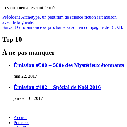
Les commentaires sont fermés.
Navigation
Article
Précédent
Archetype, un petit film de science-fiction fait maison
précédent :
avec de la gueule!
de
Article
Suivant
Guiz annonce sa prochaine saison en compagnie de R.O.B.
l'article
Suivant :
Top 10
À ne pas manquer
Émission #500 – 500e des Mystérieux étonnants
mai 22, 2017
Émission #482 – Spécial de Noël 2016
janvier 10, 2017
Accueil
Podcasts