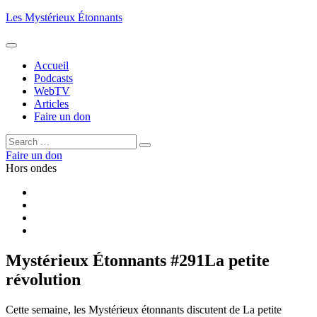
Aller
Les Mystérieux Étonnants
au
contenu
principal
Accueil
Podcasts
WebTV
Articles
Faire un don
Rechercher :
Rechercher
Faire un don
Hors ondes
Facebook
YouTube
iTunes
RSS
Mystérieux Étonnants #291
La petite
révolution
Cette semaine, les Mystérieux étonnants discutent de La petite