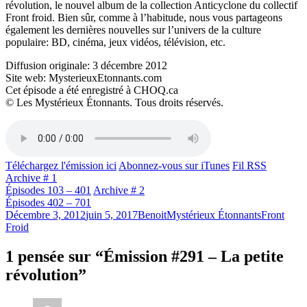
révolution, le nouvel album de la collection Anticyclone du collectif
Front froid. Bien sûr, comme à l’habitude, nous vous partageons
également les dernières nouvelles sur l’univers de la culture
populaire: BD, cinéma, jeux vidéos, télévision, etc.
Diffusion originale: 3 décembre 2012
Site web: MysterieuxEtonnants.com
Cet épisode a été enregistré à CHOQ.ca
© Les Mystérieux Étonnants. Tous droits réservés.
Téléchargez l'émission ici
Abonnez-vous sur iTunes
Fil RSS
Archive # 1
Épisodes 103 – 401
Archive # 2
Épisodes 402 – 701
Publié
Catégories
Étiquettes
Décembre 3, 2012
juin 5, 2017
Benoit
Mystérieux Étonnants
Front
le
Froid
1 pensée sur “Émission #291 – La petite
révolution”