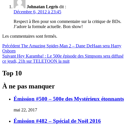
Johnatan Legris
dit :
Décembre 6, 2012 à 23:45
Respect à Ben pour son commentaire sur la critique de BDs.
J’adore la formule actuelle. Bon show!
Les commentaires sont fermés.
Navigation
Article
Précédent
The Amazing Spider-Man 2 – Dane DeHaan sera Harry
précédent :
Osborn
de
Article
Suivant
Hey Karamba! : Le 500e épisode des Simpsons sera diffusé
l'article
Suivant :
ce jeudi, 21h sur TELETOON la nuit
Top 10
À ne pas manquer
Émission #500 – 500e des Mystérieux étonnants
mai 22, 2017
Émission #482 – Spécial de Noël 2016