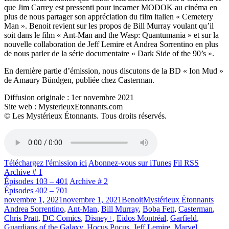
que Jim Carrey est pressenti pour incarner MODOK au cinéma en
plus de nous partager son appréciation du film italien « Cemetery
Man ». Benoit revient sur les propos de Bill Murray voulant qu’il
soit dans le film « Ant-Man and the Wasp: Quantumania » et sur la
nouvelle collaboration de Jeff Lemire et Andrea Sorrentino en plus
de nous parler de la série documentaire « Dark Side of the 90’s ».
En dernière partie d’émission, nous discutons de la BD « Ion Mud »
de Amaury Bündgen, publiée chez Casterman.
Diffusion originale : 1er novembre 2021
Site web : MysterieuxEtonnants.com
© Les Mystérieux Étonnants. Tous droits réservés.
Téléchargez l'émission ici
Abonnez-vous sur iTunes
Fil RSS
Archive # 1
Épisodes 103 – 401
Archive # 2
Épisodes 402 – 701
Publié
Catégories
Étiqu
novembre 1, 2021
novembre 1, 2021
Benoit
Mystérieux Étonnants
le
Andrea Sorrentino
,
Ant-Man
,
Bill Murray
,
Boba Fett
,
Casterman
,
Chris Pratt
,
DC Comics
,
Disney+
,
Eidos Montréal
,
Garfield
,
Guardians of the Galaxy
,
Hocus Pocus
,
Jeff Lemire
,
Marvel