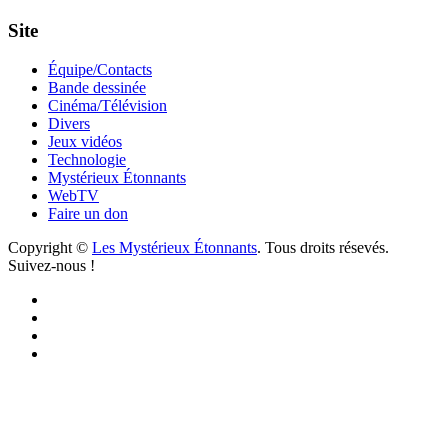
Site
Équipe/Contacts
Bande dessinée
Cinéma/Télévision
Divers
Jeux vidéos
Technologie
Mystérieux Étonnants
WebTV
Faire un don
Copyright ©
Les Mystérieux Étonnants
. Tous droits résevés.
Suivez-nous !
Facebook
YouTube
iTunes
RSS