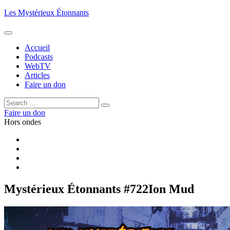
Aller
Les Mystérieux Étonnants
au
contenu
principal
Accueil
Podcasts
WebTV
Articles
Faire un don
Rechercher :
Rechercher
Faire un don
Hors ondes
Facebook
YouTube
iTunes
RSS
Mystérieux Étonnants #722
Ion Mud