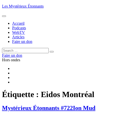
Aller
Les Mystérieux Étonnants
au
contenu
principal
Accueil
Podcasts
WebTV
Articles
Faire un don
Rechercher :
Rechercher
Faire un don
Hors ondes
Facebook
YouTube
iTunes
RSS
Étiquette :
Eidos Montréal
Mystérieux Étonnants #722
Ion Mud