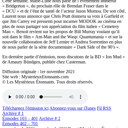
Cette semaine, Marie-Lune nous parle de l’évènement immersif
« Bridgerton », du prochain rôle de Brendan Fraser dans le
« DCU » et de l’état de santé de l’acteur Jason Momoa. De son côté,
Laurent nous annonce que Chris Pratt donnera sa voix à Garfield et
que Jim Carrey est pressenti pour incarner MODOK au cinéma en
plus de nous partager son appréciation du film italien « Cemetery
Man ». Benoit revient sur les propos de Bill Murray voulant qu’il
soit dans le film « Ant-Man and the Wasp: Quantumania » et sur la
nouvelle collaboration de Jeff Lemire et Andrea Sorrentino en plus
de nous parler de la série documentaire « Dark Side of the 90’s ».
En dernière partie d’émission, nous discutons de la BD « Ion Mud »
de Amaury Bündgen, publiée chez Casterman.
Diffusion originale : 1er novembre 2021
Site web : MysterieuxEtonnants.com
© Les Mystérieux Étonnants. Tous droits réservés.
Téléchargez l'émission ici
Abonnez-vous sur iTunes
Fil RSS
Archive # 1
Épisodes 103 – 401
Archive # 2
Épisodes 402 – 701