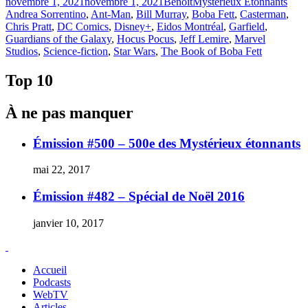
Publié
Catégories
Étiqu
novembre 1, 2021
novembre 1, 2021
Benoit
Mystérieux Étonnants
le
Andrea Sorrentino
,
Ant-Man
,
Bill Murray
,
Boba Fett
,
Casterman
,
Chris Pratt
,
DC Comics
,
Disney+
,
Eidos Montréal
,
Garfield
,
Guardians of the Galaxy
,
Hocus Pocus
,
Jeff Lemire
,
Marvel
Studios
,
Science-fiction
,
Star Wars
,
The Book of Boba Fett
Top 10
À ne pas manquer
Émission #500 – 500e des Mystérieux étonnants
mai 22, 2017
Émission #482 – Spécial de Noël 2016
janvier 10, 2017
Accueil
Podcasts
WebTV
Articles