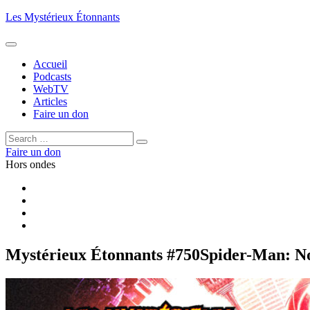
Aller
Les Mystérieux Étonnants
au
contenu
principal
Accueil
Podcasts
WebTV
Articles
Faire un don
Rechercher :
Rechercher
Faire un don
Hors ondes
Facebook
YouTube
iTunes
RSS
Mystérieux Étonnants #750
Spider-Man: 