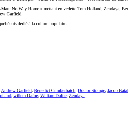
ider-Man: No Way Home » mettant en vedette Tom Holland, Zendaya, Be
ew Garfield.
uébécois dédié à la culture populaire.
,
Andrew Garfield
,
Benedict Cumberbatch
,
Doctor Strange
,
Jacob Bata
olland
,
willem Dafoe
,
William Dafoe
,
Zendaya