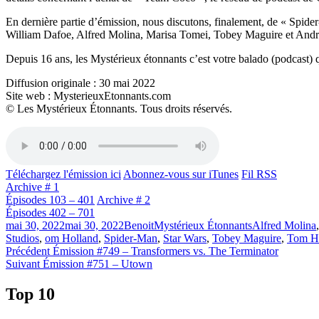
En dernière partie d’émission, nous discutons, finalement, de « Sp
William Dafoe, Alfred Molina, Marisa Tomei, Tobey Maguire et Andr
Depuis 16 ans, les Mystérieux étonnants c’est votre balado (podcast) q
Diffusion originale : 30 mai 2022
Site web : MysterieuxEtonnants.com
© Les Mystérieux Étonnants. Tous droits réservés.
Téléchargez l'émission ici
Abonnez-vous sur iTunes
Fil RSS
Archive # 1
Épisodes 103 – 401
Archive # 2
Épisodes 402 – 701
Publié
Catégories
Étiquettes
mai 30, 2022
mai 30, 2022
Benoit
Mystérieux Étonnants
Alfred Molina
le
Studios
,
om Holland
,
Spider-Man
,
Star Wars
,
Tobey Maguire
,
Tom H
Navigation
Article
Précédent
Émission #749 – Transformers vs. The Terminator
Article
précédent :
Suivant
Émission #751 – Utown
de
Suivant :
l'article
Top 10