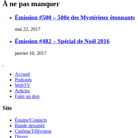
À ne pas manquer
Émission #500 – 500e des Mystérieux étonnants
mai 22, 2017
Émission #482 – Spécial de Noël 2016
janvier 10, 2017
Accueil
Podcasts
WebTV
Articles
Faire un don
Site
Équipe/Contacts
Bande dessinée
Cinéma/Télévision
Divers