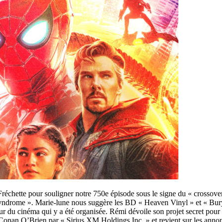
échette pour souligner notre 750e épisode sous le signe du « crossove
Syndrome ». Marie-lune nous suggère les BD « Heaven Vinyl » et « Bur
r du cinéma qui y a été organisée. Rémi dévoile son projet secret pour 
Conan O’Brien par « Sirius XM Holdings Inc. » et revient sur les annon