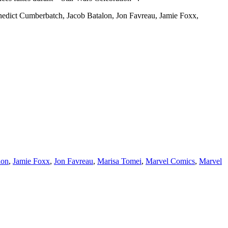
nedict Cumberbatch, Jacob Batalon, Jon Favreau, Jamie Foxx,
lon
,
Jamie Foxx
,
Jon Favreau
,
Marisa Tomei
,
Marvel Comics
,
Marvel