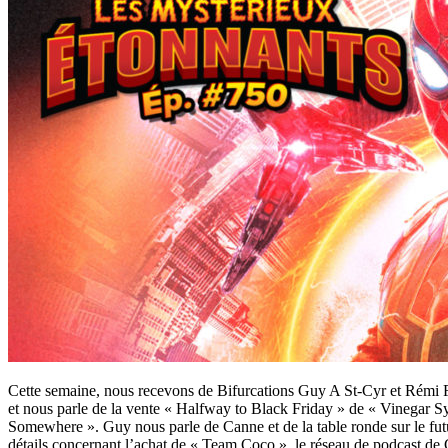
Cette semaine, nous recevons de Bifurcations Guy A St-Cyr et Rémi Fr
et nous parle de la vente « Halfway to Black Friday » de « Vinegar 
Somewhere ». Guy nous parle de Canne et de la table ronde sur le futu
détails concernant l’achat de « Team Coco », le réseau de podcast de 