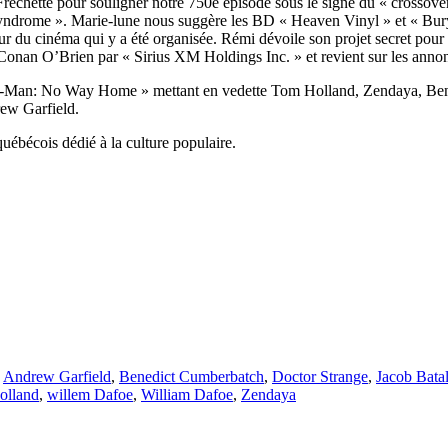
échette pour souligner notre 750e épisode sous le signe du « crossove
Syndrome ». Marie-lune nous suggère les BD « Heaven Vinyl » et « Bur
r du cinéma qui y a été organisée. Rémi dévoile son projet secret pour 
Conan O’Brien par « Sirius XM Holdings Inc. » et revient sur les annon
ider-Man: No Way Home » mettant en vedette Tom Holland, Zendaya, Be
ew Garfield.
uébécois dédié à la culture populaire.
,
Andrew Garfield
,
Benedict Cumberbatch
,
Doctor Strange
,
Jacob Bata
olland
,
willem Dafoe
,
William Dafoe
,
Zendaya