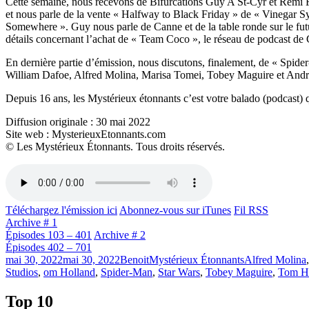
Cette semaine, nous recevons de Bifurcations Guy A St-Cyr et Rémi Fr
et nous parle de la vente « Halfway to Black Friday » de « Vinegar 
Somewhere ». Guy nous parle de Canne et de la table ronde sur le futu
détails concernant l’achat de « Team Coco », le réseau de podcast de 
En dernière partie d’émission, nous discutons, finalement, de « Sp
William Dafoe, Alfred Molina, Marisa Tomei, Tobey Maguire et Andr
Depuis 16 ans, les Mystérieux étonnants c’est votre balado (podcast) q
Diffusion originale : 30 mai 2022
Site web : MysterieuxEtonnants.com
© Les Mystérieux Étonnants. Tous droits réservés.
Téléchargez l'émission ici
Abonnez-vous sur iTunes
Fil RSS
Archive # 1
Épisodes 103 – 401
Archive # 2
Épisodes 402 – 701
Publié
Catégories
Étiquettes
mai 30, 2022
mai 30, 2022
Benoit
Mystérieux Étonnants
Alfred Molina
le
Studios
,
om Holland
,
Spider-Man
,
Star Wars
,
Tobey Maguire
,
Tom H
Top 10