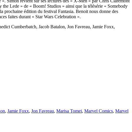
r ». Simon revient sur ses lectures des « X-Men » par Chris Claremont
y the Lede » de « Boom! Studios » ainsi que la télésérie « Somebody
la prochaine édition du festival Fantasia. Benoit nous donne des
ces faites durant « Star Wars Celebration ».
nedict Cumberbatch, Jacob Batalon, Jon Favreau, Jamie Foxx,
lon
,
Jamie Foxx
,
Jon Favreau
,
Marisa Tomei
,
Marvel Comics
,
Marvel