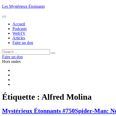
Aller
Les Mystérieux Étonnants
au
contenu
principal
Accueil
Podcasts
WebTV
Articles
Faire un don
Rechercher :
Rechercher
Faire un don
Hors ondes
Facebook
YouTube
iTunes
RSS
Étiquette :
Alfred Molina
Mystérieux Étonnants #750
Spider-Man: 