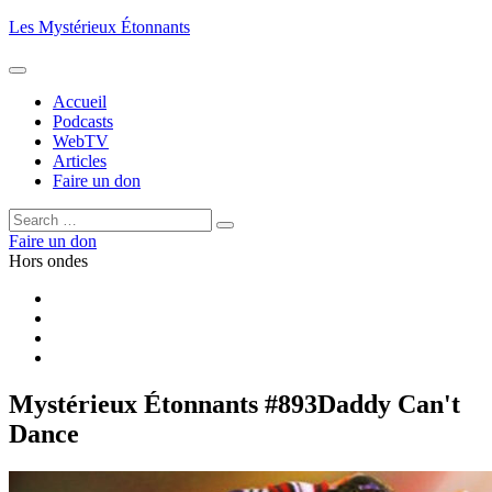
Aller
Les Mystérieux Étonnants
au
contenu
principal
Accueil
Podcasts
WebTV
Articles
Faire un don
Rechercher :
Rechercher
Faire un don
Hors ondes
Facebook
YouTube
iTunes
RSS
Mystérieux Étonnants #893
Daddy Can't
Dance