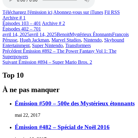
Téléchargez l'émission ici
Abonnez-vous sur iTunes
Fil RSS
Archive # 1
Épisodes 103 – 401
Archive # 2
Épisodes 402 – 701
Publié
Catégories
Étiquettes
avril 14, 2025
avril 14, 2025
Benoit
Mystérieux Étonnants
François
le
Pérusse
,
Hugh Jackman
,
Marvel Studios
,
Nintendo
,
Skybound
Entertainment
,
Super Nintendo
,
Transformers
Navigation
Article
Précédent
Émission #892 – The Power Fantasy Vol 1: The
précédent :
Superpowers
de
Article
Suivant
Émission #894 – Super Mario Bros. 2
l'article
Suivant :
Top 10
À ne pas manquer
Émission #500 – 500e des Mystérieux étonnants
mai 22, 2017
Émission #482 – Spécial de Noël 2016