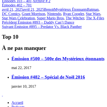
Épisodes 103 – 401
Archive # 2
Épisodes 402 – 701
Publié
Catégories
Étiquettes
avril 21, 2025
avril 21, 2025
Benoit
Mystérieux Étonnants
Batman
,
le
DC Comics
,
Grant Morrison
,
Nintendo
,
Ryan Coogler
,
Star Wars
,
Star Wars Celebration
,
Super Mario Bros
,
The Witcher
,
The X-Files
Navigation
Article
Précédent
Émission #893 – Daddy Can’t Dance
Article
précédent :
Suivant
Émission #895 – Predator Vs. Black Panther
de
Suivant :
l'article
Top 10
À ne pas manquer
Émission #500 – 500e des Mystérieux étonnants
mai 22, 2017
Émission #482 – Spécial de Noël 2016
janvier 10, 2017
Accueil
Podcasts