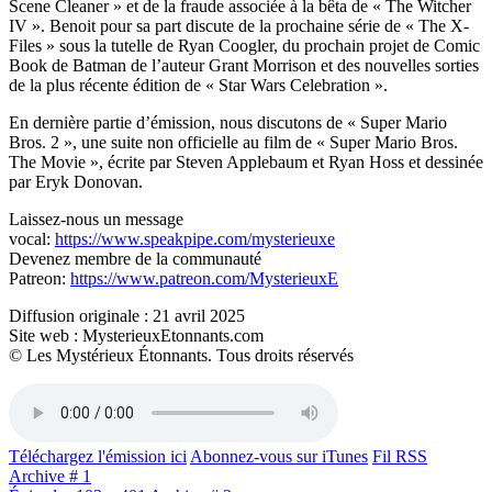
Scene Cleaner » et de la fraude associée à la bêta de « The Witcher
IV ». Benoit pour sa part discute de la prochaine série de « The X-
Files » sous la tutelle de Ryan Coogler, du prochain projet de Comic
Book de Batman de l’auteur Grant Morrison et des nouvelles sorties
de la plus récente édition de « Star Wars Celebration ».
En dernière partie d’émission, nous discutons de « Super Mario
Bros. 2 », une suite non officielle au film de « Super Mario Bros.
The Movie », écrite par Steven Applebaum et Ryan Hoss et dessinée
par Eryk Donovan.
Laissez-nous un message
vocal:
https://www.speakpipe.com/mysterieuxe
Devenez membre de la communauté
Patreon:
https://www.patreon.com/MysterieuxE
Diffusion originale : 21 avril 2025
Site web : MysterieuxEtonnants.com
© Les Mystérieux Étonnants. Tous droits réservés
Téléchargez l'émission ici
Abonnez-vous sur iTunes
Fil RSS
Archive # 1