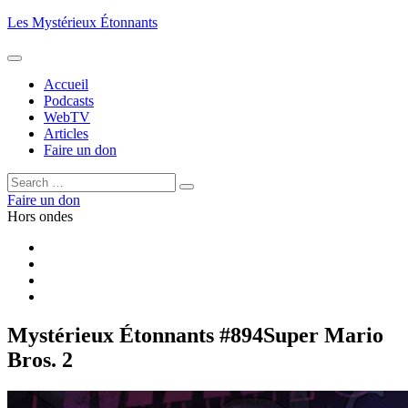
Aller
Les Mystérieux Étonnants
au
contenu
principal
Accueil
Podcasts
WebTV
Articles
Faire un don
Rechercher :
Rechercher
Faire un don
Hors ondes
Facebook
YouTube
iTunes
RSS
Mystérieux Étonnants #894
Super Mario
Bros. 2