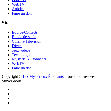
WebTV
Articles
Faire un don
Site
Équipe/Contacts
Bande dessinée
Cinéma/Télévision
Divers
Jeux vidéos
Technologie
Mystérieux Étonnants
WebTV
Faire un don
Copyright ©
Les Mystérieux Étonnants
. Tous droits résevés.
Suivez-nous !
Facebook
YouTube
iTunes
RSS