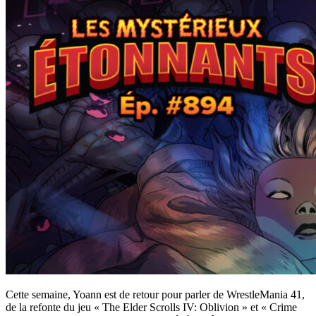
Cette semaine, Yoann est de retour pour parler de WrestleMania 41,
de la refonte du jeu « The Elder Scrolls IV: Oblivion » et « Crime