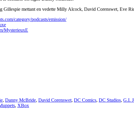
aig Gillespie mettant en vedette Milly Alcock, David Corenswet, Eve Ri
ts.com/category/podcasts/emission/
uxe
om/MysterieuxE
ie
,
Danny McBride
,
David Corenswet
,
DC Comics
,
DC Studios
,
G.I. 
Muppets
,
XBox