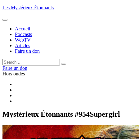
Aller
Les Mystérieux Étonnants
au
contenu
principal
Accueil
Podcasts
WebTV
Articles
Faire un don
Rechercher :
Rechercher
Faire un don
Hors ondes
Facebook
YouTube
iTunes
RSS
Mystérieux Étonnants #954
Supergirl