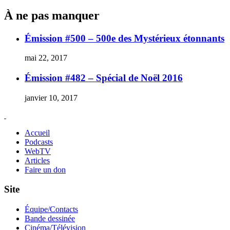
À ne pas manquer
Émission #500 – 500e des Mystérieux étonnants
mai 22, 2017
Émission #482 – Spécial de Noël 2016
janvier 10, 2017
Accueil
Podcasts
WebTV
Articles
Faire un don
Site
Équipe/Contacts
Bande dessinée
Cinéma/Télévision