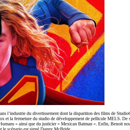
ns l’industrie du divertissement dont la disparition des films de Studi
box et la fermeture du studio de développement de pellicule MELS. De 
Humans » ainsi que du justicier « Mexican Batman ». Enfin, Benoit nous
ont le scénario est signé Danny McBride.