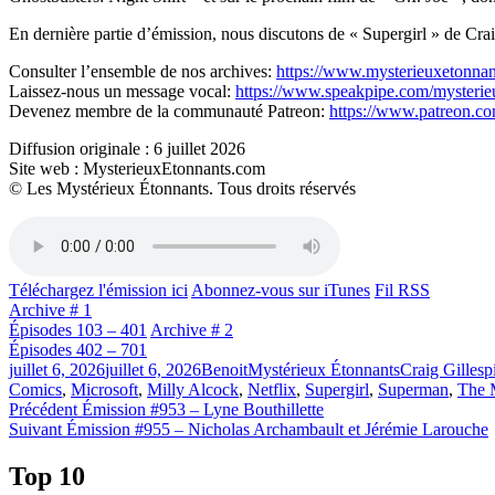
En dernière partie d’émission, nous discutons de « Supergirl » de Cr
Consulter l’ensemble de nos archives:
https://www.mysterieuxetonnan
Laissez-nous un message vocal:
https://www.speakpipe.com/mysterie
Devenez membre de la communauté Patreon:
https://www.patreon.c
Diffusion originale : 6 juillet 2026
Site web : MysterieuxEtonnants.com
© Les Mystérieux Étonnants. Tous droits réservés
Téléchargez l'émission ici
Abonnez-vous sur iTunes
Fil RSS
Archive # 1
Épisodes 103 – 401
Archive # 2
Épisodes 402 – 701
Publié
Catégories
Étiquettes
juillet 6, 2026
juillet 6, 2026
Benoit
Mystérieux Étonnants
Craig Gillesp
le
Comics
,
Microsoft
,
Milly Alcock
,
Netflix
,
Supergirl
,
Superman
,
The 
Navigation
Article
Précédent
Émission #953 – Lyne Bouthillette
Article
précédent :
Suivant
Émission #955 – Nicholas Archambault et Jérémie Larouche
de
Suivant :
l'article
Top 10