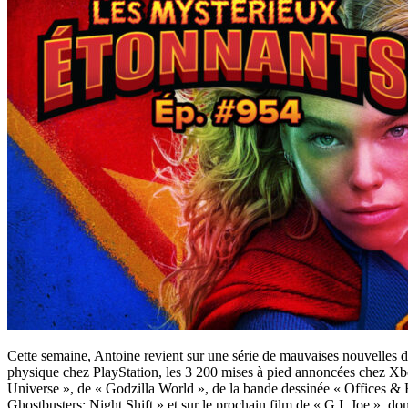
Cette semaine, Antoine revient sur une série de mauvaises nouvelles da
physique chez PlayStation, les 3 200 mises à pied annoncées chez X
Universe », de « Godzilla World », de la bande dessinée « Offices & 
Ghostbusters: Night Shift » et sur le prochain film de « G.I. Joe », d