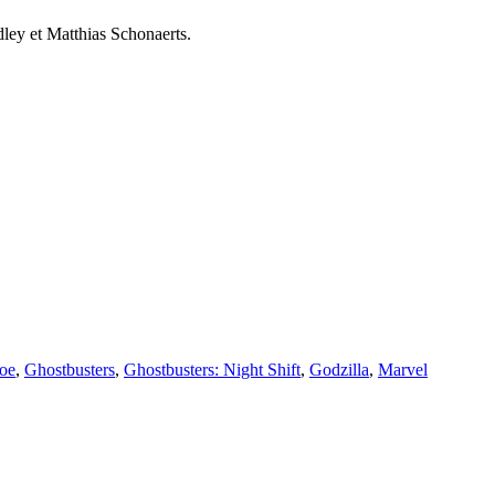
dley et Matthias Schonaerts.
Joe
,
Ghostbusters
,
Ghostbusters: Night Shift
,
Godzilla
,
Marvel