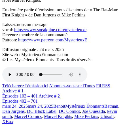
label Marvel Knights.
En dernière partie d’émission, nous discutons de « The Bat-Man:
First Knight » de Dan Jurgens et Mike Perkins.
Laissez-nous un message
vocal:
https://www.speakpipe.com/mysterieuxe
Devenez membre de la communauté
Patreon:
https://www.patreon.com/MysterieuxE
Diffusion originale : 24 mars 2025
Site web : MysterieuxEtonnants.com
© Les Mystérieux Étonnants. Tous droits réservés
Téléchargez l'émission ici
Abonnez-vous sur iTunes
Fil RSS
Archive # 1
Épisodes 103 – 401
Archive # 2
Épisodes 402 – 701
Publié
Catégories
Étiquettes
mars 24, 2025
mars 24, 2025
Benoit
Mystérieux Étonnants
Batman
,
le
Dan Jurgens
,
DC Black Label
,
DC Comics
,
Joe Quesada
,
kevin
smith
,
Marvel Comics
,
Marvel Knights
,
Mike Perkins
,
Ubisoft
,
XBox