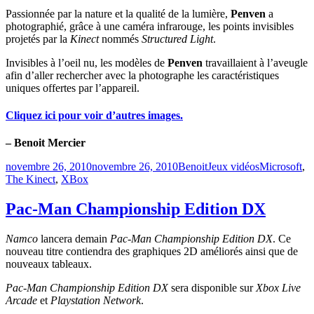
Passionnée par la nature et la qualité de la lumière,
Penven
a
photographié, grâce à une caméra infrarouge, les points invisibles
projetés par la
Kinect
nommés
Structured Light
.
Invisibles à l’oeil nu, les modèles de
Penven
travaillaient à l’aveugle
afin d’aller rechercher avec la photographe les caractéristiques
uniques offertes par l’appareil.
Cliquez ici pour voir d’autres images.
– Benoit Mercier
Publié
Catégories
Étiquettes
novembre 26, 2010
novembre 26, 2010
Benoit
Jeux vidéos
Microsoft
,
le
The Kinect
,
XBox
Pac-Man Championship Edition DX
Namco
lancera demain
Pac-Man Championship Edition DX
. Ce
nouveau titre contiendra des graphiques 2D améliorés ainsi que de
nouveaux tableaux.
Pac-Man Championship Edition DX
sera disponible sur
Xbox Live
Arcade
et
Playstation Network
.