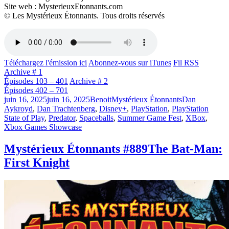
Site web : MysterieuxEtonnants.com
© Les Mystérieux Étonnants. Tous droits réservés
Téléchargez l'émission ici
Abonnez-vous sur iTunes
Fil RSS
Archive # 1
Épisodes 103 – 401
Archive # 2
Épisodes 402 – 701
Publié
Catégories
Étiquettes
juin 16, 2025
juin 16, 2025
Benoit
Mystérieux Étonnants
Dan
le
Aykroyd
,
Dan Trachtenberg
,
Disney+
,
PlayStation
,
PlayStation
State of Play
,
Predator
,
Spaceballs
,
Summer Game Fest
,
XBox
,
Xbox Games Showcase
Mystérieux Étonnants #889
The Bat-Man:
First Knight