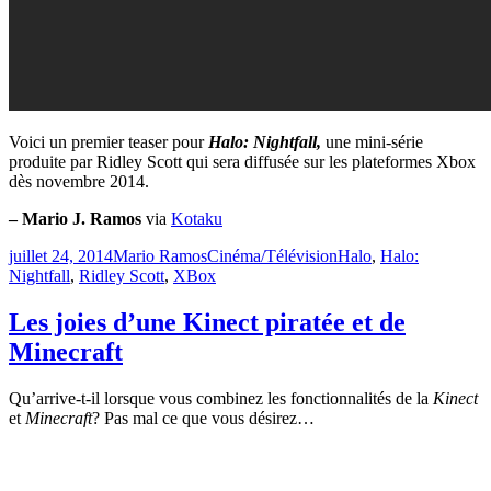
Voici un premier teaser pour
Halo: Nightfall,
une mini-série
produite par Ridley Scott qui sera diffusée sur les plateformes Xbox
dès novembre 2014.
– Mario J. Ramos
via
Kotaku
Publié
Catégories
Étiquettes
juillet 24, 2014
Mario Ramos
Cinéma/Télévision
Halo
,
Halo:
le
Nightfall
,
Ridley Scott
,
XBox
Les joies d’une Kinect piratée et de
Minecraft
Qu’arrive-t-il lorsque vous combinez les fonctionnalités de la
Kinect
et
Minecraft
? Pas mal ce que vous désirez…