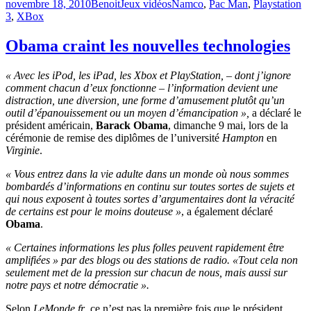
Publié
Catégories
Étiquettes
novembre 18, 2010
Benoit
Jeux vidéos
Namco
,
Pac Man
,
Playstation
le
3
,
XBox
Obama craint les nouvelles technologies
« Avec les iPod, les iPad, les Xbox et PlayStation, – dont j’ignore
comment chacun d’eux fonctionne – l’information devient une
distraction, une diversion, une forme d’amusement plutôt qu’un
outil d’épanouissement ou un moyen d’émancipation »,
a déclaré le
président américain,
Barack Obama
, dimanche 9 mai, lors de la
cérémonie de remise des diplômes de l’université
Hampton
en
Virginie
.
« Vous entrez dans la vie adulte dans un monde où nous sommes
bombardés d’informations en continu sur toutes sortes de sujets et
qui nous exposent à toutes sortes d’argumentaires dont la véracité
de certains est pour le moins douteuse »
, a également déclaré
Obama
.
« Certaines informations les plus folles peuvent rapidement être
amplifiées » par des blogs ou des stations de radio. «Tout cela non
seulement met de la pression sur chacun de nous, mais aussi sur
notre pays et notre démocratie ».
Selon
LeMonde.fr
, ce n’est pas la première fois que le président