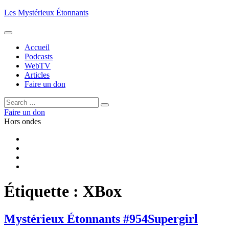
Aller
Les Mystérieux Étonnants
au
contenu
principal
Accueil
Podcasts
WebTV
Articles
Faire un don
Rechercher :
Rechercher
Faire un don
Hors ondes
Facebook
YouTube
iTunes
RSS
Étiquette :
XBox
Mystérieux Étonnants #954
Supergirl