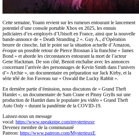
Cette semaine, Yoann revient sur les rumeurs entourant le lancement
potentiel d’une console portable Xbox en 2025, les ennuis
judiciaires d’ex-employés d’Ubisoft en France, ainsi que la nouvelle
bande-annonce de « Death Stranding 2 ». Guy A., d’Opération
beurre de cinoche, fait le point sur la situation actuelle d’Amazon,
évoque un possible retour de Pierce Brosnan à la franchise « James
Bond » et aborde les circonstances entourant la mort de l’acteur
Gene Hackman. De son côté, Benoit enchaîne avec les annonces
concernant l’arrivée des personnages de Kevin Smith dans l’univers
d’« Archie », un documentaire en préparation sur Jack Kirby, et la
série télé de Jon Favreau sur « Oswald the Lucky Rabbit ».
En dernière partie d’émission, nous discutons de « Grand Theft
Hamlet », un documentaire de Sam Crane et Pinny Grylls sur une
production de Hamlet dans le populaire jeu vidéo « Grand Theft
Auto Only » durant la pandémie de la COVID-19.
Laissez-nous un message
vocal:
https://www.speakpipe.com/mysterieuxe
Devenez membre de la communauté
Patreon:
https://www.patreon.com/MysterieuxE