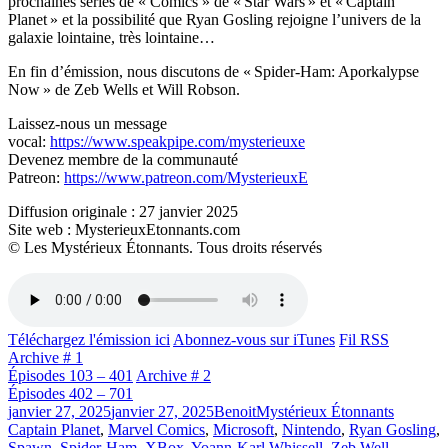
prochaines séries de « Comics » de « Star Wars » et « Captain
Planet » et la possibilité que Ryan Gosling rejoigne l’univers de la
galaxie lointaine, très lointaine…
En fin d’émission, nous discutons de « Spider-Ham: Aporkalypse
Now » de Zeb Wells et Will Robson.
Laissez-nous un message
vocal:
https://www.speakpipe.com/mysterieuxe
Devenez membre de la communauté
Patreon:
https://www.patreon.com/MysterieuxE
Diffusion originale : 27 janvier 2025
Site web : MysterieuxEtonnants.com
© Les Mystérieux Étonnants. Tous droits réservés
Téléchargez l'émission ici
Abonnez-vous sur iTunes
Fil RSS
Archive # 1
Épisodes 103 – 401
Archive # 2
Épisodes 402 – 701
Publié
Catégories
Étiquett
janvier 27, 2025
janvier 27, 2025
Benoit
Mystérieux Étonnants
le
Captain Planet
,
Marvel Comics
,
Microsoft
,
Nintendo
,
Ryan Gosling
,
Spawn
,
Spider-Ham
,
XBox
,
Yoann-Karl Whissell
,
Zeb Well