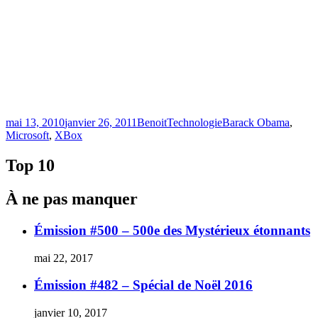
Publié
Catégories
Étiquettes
mai 13, 2010
janvier 26, 2011
Benoit
Technologie
Barack Obama
,
le
Microsoft
,
XBox
Top 10
À ne pas manquer
Émission #500 – 500e des Mystérieux étonnants
mai 22, 2017
Émission #482 – Spécial de Noël 2016
janvier 10, 2017