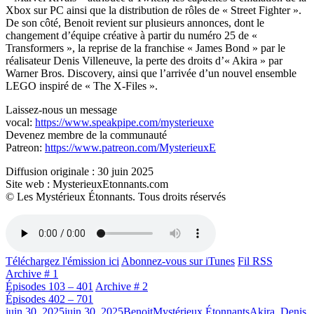
Xbox sur PC ainsi que la distribution de rôles de « Street Fighter ».
De son côté, Benoit revient sur plusieurs annonces, dont le
changement d’équipe créative à partir du numéro 25 de «
Transformers », la reprise de la franchise « James Bond » par le
réalisateur Denis Villeneuve, la perte des droits d’« Akira » par
Warner Bros. Discovery, ainsi que l’arrivée d’un nouvel ensemble
LEGO inspiré de « The X-Files ».
Laissez-nous un message
vocal:
https://www.speakpipe.com/mysterieuxe
Devenez membre de la communauté
Patreon:
https://www.patreon.com/MysterieuxE
Diffusion originale : 30 juin 2025
Site web : MysterieuxEtonnants.com
© Les Mystérieux Étonnants. Tous droits réservés
Téléchargez l'émission ici
Abonnez-vous sur iTunes
Fil RSS
Archive # 1
Épisodes 103 – 401
Archive # 2
Épisodes 402 – 701
Publié
Catégories
Étiquettes
juin 30, 2025
juin 30, 2025
Benoit
Mystérieux Étonnants
Akira
,
Denis