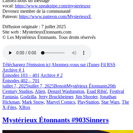
Laissez-nous un message
vocal:
https://www.speakpipe.com/mysterieuxe
Devenez membre de la communauté
Patreon:
https://www.patreon.com/MysterieuxE
Diffusion originale : 7 juillet 2025
Site web : MysterieuxEtonnants.com
© Les Mystérieux Étonnants. Tous droits réservés
Téléchargez l'émission ici
Abonnez-vous sur iTunes
Fil RSS
Archive # 1
Épisodes 103 – 401
Archive # 2
Épisodes 402 – 701
Publié
Catégories
Étiquettes
juillet 7, 2025
juillet 7, 2025
Benoit
Mystérieux Étonnants
20th
le
Century Studios
,
Alien
,
Denzel Washington
,
Esad Ribić
,
Festival
Fantasia
,
Godzilla
,
Jerry Bruckheimer
,
Jim Shooter
,
Jonathan
Hickman
,
Mark Snow
,
Marvel Comics
,
PlayStation
,
Star Wars
,
The
X-Files
,
XBox
Mystérieux Étonnants #903
Sinners