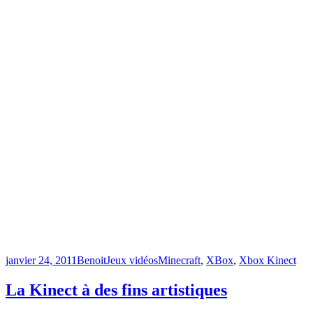
Publié
Catégories
Étiquettes
janvier 24, 2011
Benoit
Jeux vidéos
Minecraft
,
XBox
,
Xbox Kinect
le
La Kinect à des fins artistiques