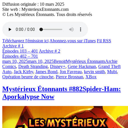
Diffusion originale : 10 mars 2025
Site web : MysterieuxEtonnants.com
© Les Mystérieux Étonnants. Tous droits réservés
Téléchargez l'émission ici
Abonnez-vous sur iTunes
Fil RSS
Archive # 1
Épisodes 103 – 401
Archive # 2
Épisodes 402 – 701
Publié
Catégories
Étiquettes
mars 10, 2025
mars 10, 2025
Benoit
Mystérieux Étonnants
Archie
le
Comics
,
Death Stranding
,
Disney+
,
Gene Hackman
,
Grand Theft
Auto
,
Jack Kirby
,
James Bond
,
Jon Favreau
,
kevin smith
,
Mubi
,
Opération beurre de cinoche
,
Pierce Brosnan
,
XBox
Mystérieux Étonnants #882
Spider-Ham:
Aporkalypse Now