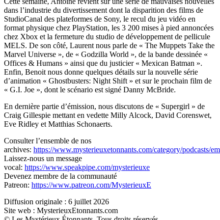
Cette semaine, Antoine revient sur une série de mauvaises nouvelles
dans l’industrie du divertissement dont la disparition des films de
StudioCanal des plateformes de Sony, le recul du jeu vidéo en
format physique chez PlayStation, les 3 200 mises à pied annoncées
chez Xbox et la fermeture du studio de développement de pellicule
MELS. De son côté, Laurent nous parle de « The Muppets Take the
Marvel Universe », de « Godzilla World », de la bande dessinée «
Offices & Humans » ainsi que du justicier « Mexican Batman ».
Enfin, Benoit nous donne quelques détails sur la nouvelle série
d’animation « Ghostbusters: Night Shift » et sur le prochain film de
« G.I. Joe », dont le scénario est signé Danny McBride.
En dernière partie d’émission, nous discutons de « Supergirl » de
Craig Gillespie mettant en vedette Milly Alcock, David Corenswet,
Eve Ridley et Matthias Schonaerts.
Consulter l’ensemble de nos
archives:
https://www.mysterieuxetonnants.com/category/podcasts/emi
Laissez-nous un message
vocal:
https://www.speakpipe.com/mysterieuxe
Devenez membre de la communauté
Patreon:
https://www.patreon.com/MysterieuxE
Diffusion originale : 6 juillet 2026
Site web : MysterieuxEtonnants.com
© Les Mystérieux Étonnants. Tous droits réservés