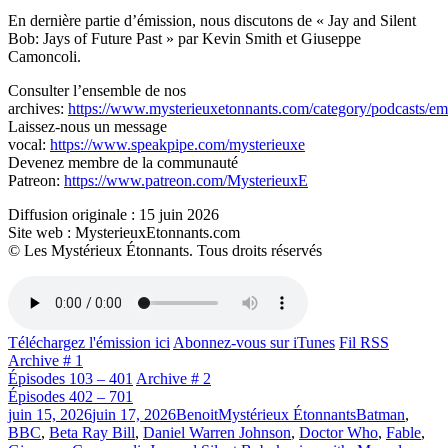
En dernière partie d’émission, nous discutons de « Jay and Silent
Bob: Jays of Future Past » par Kevin Smith et Giuseppe
Camoncoli.
Consulter l’ensemble de nos
archives:
https://www.mysterieuxetonnants.com/category/podcasts/emi
Laissez-nous un message
vocal:
https://www.speakpipe.com/mysterieuxe
Devenez membre de la communauté
Patreon:
https://www.patreon.com/MysterieuxE
Diffusion originale : 15 juin 2026
Site web : MysterieuxEtonnants.com
© Les Mystérieux Étonnants. Tous droits réservés
Téléchargez l'émission ici
Abonnez-vous sur iTunes
Fil RSS
Archive # 1
Épisodes 103 – 401
Archive # 2
Épisodes 402 – 701
Publié
Catégories
Étiquettes
juin 15, 2026
juin 17, 2026
Benoit
Mystérieux Étonnants
Batman
,
le
BBC
,
Beta Ray Bill
,
Daniel Warren Johnson
,
Doctor Who
,
Fable
,