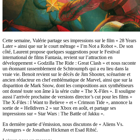
Cette semaine, Valérie partage ses impressions sur le film « 28 Years
Later » ainsi que sur le court métrage « I’m Not a Robot ». De son
côté, Laurent propose quelques suggestions pour le Festival
international de films Fantasia, revient sur l’attraction en
développement « Godzilla The Ride : Great Clash » et nous raconte
un étonnant rassemblement de Schtroumpfs qui a eu lieu dans la
vraie vie. Benoit revient sur le décès de Jim Shooter, scénariste et
ancien rédacteur en chef emblématique de Marvel, ainsi que sur la
disparition de Mark Snow, dont les compositions aux synthétiseurs
ont donné toute son âme à la série culte « The X-Files ». Il souligne
aussi l’arrivée prochaine de versions director’s cut pour les films «
The X-Files : I Want to Believe » et « Crimson Tide », annonce la
sortie de « Helldivers 2 » sur Xbox en août, et partage ses
impressions sur « Star Wars : The Battle of Jakku ».
En dernière partie d’émission, nous discutons de « Aliens Vs.
Avengers » de Jonathan Hickman et Esad Ribić.