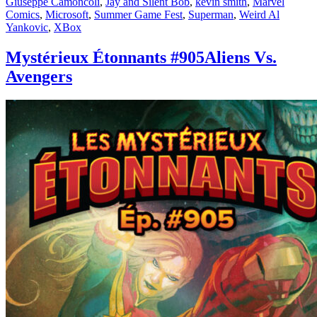
Giuseppe Camoncoli
,
Jay and Silent Bob
,
kevin smith
,
Marvel
Comics
,
Microsoft
,
Summer Game Fest
,
Superman
,
Weird Al
Yankovic
,
XBox
Mystérieux Étonnants #905
Aliens Vs.
Avengers