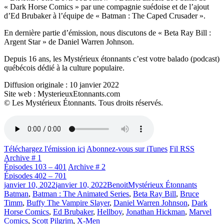
« Dark Horse Comics » par une compagnie suédoise et de l’ajout
d’Ed Brubaker à l’équipe de « Batman : The Caped Crusader ».
En dernière partie d’émission, nous discutons de « Beta Ray Bill :
Argent Star » de Daniel Warren Johnson.
Depuis 16 ans, les Mystérieux étonnants c’est votre balado (podcast)
québécois dédié à la culture populaire.
Diffusion originale : 10 janvier 2022
Site web : MysterieuxEtonnants.com
© Les Mystérieux Étonnants. Tous droits réservés.
Téléchargez l'émission ici
Abonnez-vous sur iTunes
Fil RSS
Archive # 1
Épisodes 103 – 401
Archive # 2
Épisodes 402 – 701
Publié
Catégories
Étiquett
janvier 10, 2022
janvier 10, 2022
Benoit
Mystérieux Étonnants
le
Batman
,
Batman : The Animated Series
,
Beta Ray Bill
,
Bruce
Timm
,
Buffy The Vampire Slayer
,
Daniel Warren Johnson
,
Dark
Horse Comics
,
Ed Brubaker
,
Hellboy
,
Jonathan Hickman
,
Marvel
Comics
,
Scott Pilgrim
,
X-Men