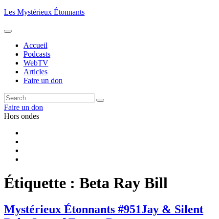
Aller
Les Mystérieux Étonnants
au
contenu
principal
Accueil
Podcasts
WebTV
Articles
Faire un don
Rechercher :
Rechercher
Faire un don
Hors ondes
Facebook
YouTube
iTunes
RSS
Étiquette :
Beta Ray Bill
Mystérieux Étonnants #951
Jay & Silent