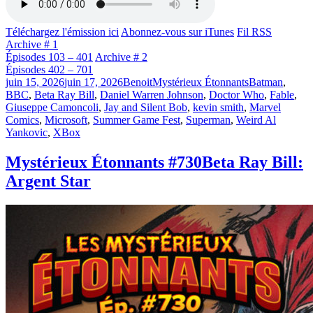
Téléchargez l'émission ici
Abonnez-vous sur iTunes
Fil RSS
Archive # 1
Épisodes 103 – 401
Archive # 2
Épisodes 402 – 701
Publié
Catégories
Étiquettes
juin 15, 2026
juin 17, 2026
Benoit
Mystérieux Étonnants
Batman
,
le
BBC
,
Beta Ray Bill
,
Daniel Warren Johnson
,
Doctor Who
,
Fable
,
Giuseppe Camoncoli
,
Jay and Silent Bob
,
kevin smith
,
Marvel
Comics
,
Microsoft
,
Summer Game Fest
,
Superman
,
Weird Al
Yankovic
,
XBox
Mystérieux Étonnants #730
Beta Ray Bill:
Argent Star