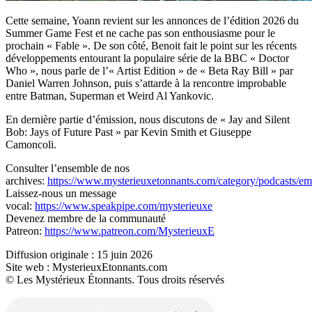
Cette semaine, Yoann revient sur les annonces de l’édition 2026 du
Summer Game Fest et ne cache pas son enthousiasme pour le
prochain « Fable ». De son côté, Benoit fait le point sur les récents
développements entourant la populaire série de la BBC « Doctor
Who », nous parle de l’« Artist Edition » de « Beta Ray Bill » par
Daniel Warren Johnson, puis s’attarde à la rencontre improbable
entre Batman, Superman et Weird Al Yankovic.
En dernière partie d’émission, nous discutons de « Jay and Silent
Bob: Jays of Future Past » par Kevin Smith et Giuseppe
Camoncoli.
Consulter l’ensemble de nos
archives:
https://www.mysterieuxetonnants.com/category/podcasts/emi
Laissez-nous un message
vocal:
https://www.speakpipe.com/mysterieuxe
Devenez membre de la communauté
Patreon:
https://www.patreon.com/MysterieuxE
Diffusion originale : 15 juin 2026
Site web : MysterieuxEtonnants.com
© Les Mystérieux Étonnants. Tous droits réservés