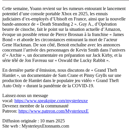
Cette semaine, Yoann revient sur les rumeurs entourant le lancement
potentiel d’une console portable Xbox en 2025, les ennuis
judiciaires d’ex-employés d’Ubisoft en France, ainsi que la nouvelle
bande-annonce de « Death Stranding 2 ». Guy A., d’Opération
beurre de cinoche, fait le point sur la situation actuelle d’Amazon,
évoque un possible retour de Pierce Brosnan à la franchise « James
Bond » et aborde les circonstances entourant la mort de l’acteur
Gene Hackman. De son côté, Benoit enchaîne avec les annonces
concernant l’arrivée des personnages de Kevin Smith dans l’univers
d’« Archie », un documentaire en préparation sur Jack Kirby, et la
série télé de Jon Favreau sur « Oswald the Lucky Rabbit ».
En dernière partie d’émission, nous discutons de « Grand Theft
Hamlet », un documentaire de Sam Crane et Pinny Grylls sur une
production de Hamlet dans le populaire jeu vidéo « Grand Theft
Auto Only » durant la pandémie de la COVID-19.
Laissez-nous un message
vocal:
https://www.speakpipe.com/mysterieuxe
Devenez membre de la communauté
Patreon:
https://www.patreon.com/MysterieuxE
Diffusion originale : 10 mars 2025
Site web : MysterieuxEtonnants.com