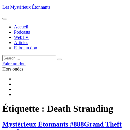
Aller
Les Mystérieux Étonnants
au
contenu
principal
Accueil
Podcasts
WebTV
Articles
Faire un don
Rechercher :
Rechercher
Faire un don
Hors ondes
Facebook
YouTube
iTunes
RSS
Étiquette :
Death Stranding
Mystérieux Étonnants #888
Grand Theft