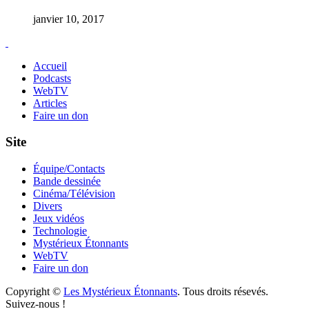
janvier 10, 2017
Accueil
Podcasts
WebTV
Articles
Faire un don
Site
Équipe/Contacts
Bande dessinée
Cinéma/Télévision
Divers
Jeux vidéos
Technologie
Mystérieux Étonnants
WebTV
Faire un don
Copyright ©
Les Mystérieux Étonnants
. Tous droits résevés.
Suivez-nous !