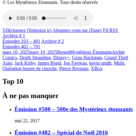
© Les Mystérieux Étonnants. Tous droits réservés
Téléchargez l'émission ici
Abonnez-vous sur iTunes
Fil RSS
Archive # 1
Épisodes 103 – 401
Archive # 2
Épisodes 402 – 701
Publié
Catégories
Étiquettes
mars 10, 2025
mars 10, 2025
Benoit
Mystérieux Étonnants
Archie
le
Comics
,
Death Stranding
,
Disney+
,
Gene Hackman
,
Grand Theft
Auto
,
Jack Kirby
,
James Bond
,
Jon Favreau
,
kevin smith
,
Mubi
,
Opération beurre de cinoche
,
Pierce Brosnan
,
XBox
Top 10
À ne pas manquer
Émission #500 – 500e des Mystérieux étonnants
mai 22, 2017
Émission #482 – Spécial de Noël 2016