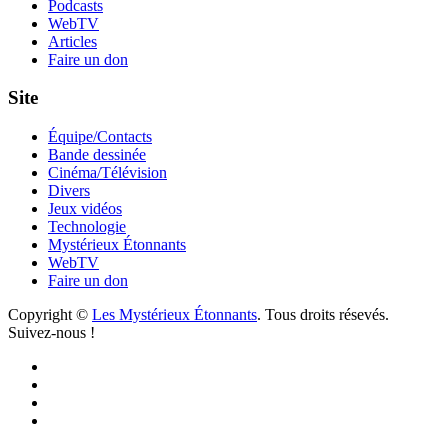
Podcasts
WebTV
Articles
Faire un don
Site
Équipe/Contacts
Bande dessinée
Cinéma/Télévision
Divers
Jeux vidéos
Technologie
Mystérieux Étonnants
WebTV
Faire un don
Copyright ©
Les Mystérieux Étonnants
. Tous droits résevés.
Suivez-nous !
Facebook
YouTube
iTunes
RSS