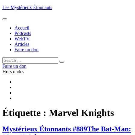
Aller
Les Mystérieux Étonnants
au
contenu
principal
Accueil
Podcasts
WebTV
Articles
Faire un don
Rechercher :
Rechercher
Faire un don
Hors ondes
Facebook
YouTube
iTunes
RSS
Étiquette :
Marvel Knights
Mystérieux Étonnants #889
The Bat-Man: