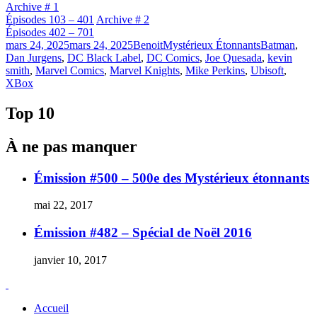
Archive # 1
Épisodes 103 – 401
Archive # 2
Épisodes 402 – 701
Publié
Catégories
Étiquettes
mars 24, 2025
mars 24, 2025
Benoit
Mystérieux Étonnants
Batman
,
le
Dan Jurgens
,
DC Black Label
,
DC Comics
,
Joe Quesada
,
kevin
smith
,
Marvel Comics
,
Marvel Knights
,
Mike Perkins
,
Ubisoft
,
XBox
Top 10
À ne pas manquer
Émission #500 – 500e des Mystérieux étonnants
mai 22, 2017
Émission #482 – Spécial de Noël 2016
janvier 10, 2017
Accueil