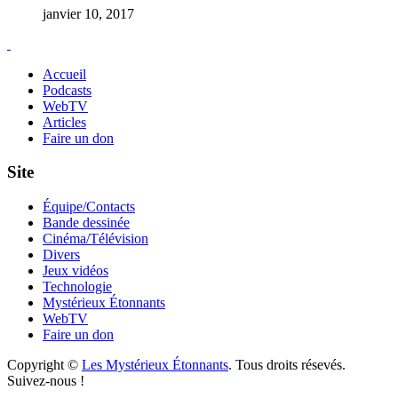
janvier 10, 2017
Accueil
Podcasts
WebTV
Articles
Faire un don
Site
Équipe/Contacts
Bande dessinée
Cinéma/Télévision
Divers
Jeux vidéos
Technologie
Mystérieux Étonnants
WebTV
Faire un don
Copyright ©
Les Mystérieux Étonnants
. Tous droits résevés.
Suivez-nous !