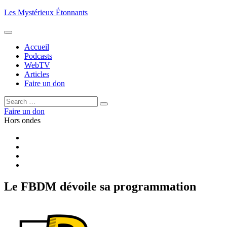
Aller
Les Mystérieux Étonnants
au
contenu
principal
Accueil
Podcasts
WebTV
Articles
Faire un don
Rechercher :
Rechercher
Faire un don
Hors ondes
Facebook
YouTube
iTunes
RSS
Le FBDM dévoile sa programmation