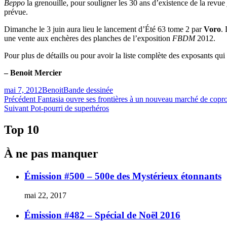
Beppo
la grenouille, pour souligner les 30 ans d’existence de la revu
prévue.
Dimanche le 3 juin aura lieu le lancement d’Été 63 tome 2 par
Voro
.
une vente aux enchères des planches de l’exposition
FBDM
2012.
Pour plus de détaills ou pour avoir la liste complète des exposants qui
– Benoit Mercier
Publié
Catégories
mai 7, 2012
Benoit
Bande dessinée
le
Navigation
Article
Précédent
Fantasia ouvre ses frontières à un nouveau marché de copr
Article
précédent :
Suivant
Pot-pourri de superhéros
de
Suivant :
l'article
Top 10
À ne pas manquer
Émission #500 – 500e des Mystérieux étonnants
mai 22, 2017
Émission #482 – Spécial de Noël 2016