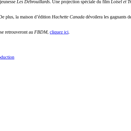
e jeunesse
Les Débrouillards
. Une projection spéciale du film
Loisel et T
 De plus, la maison d’édition
Hachette Canada
dévoilera les gagnants d
 se retrouveront au
FBDM
,
cliquez ici
.
oduction