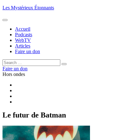
Aller
Les Mystérieux Étonnants
au
contenu
principal
Accueil
Podcasts
WebTV
Articles
Faire un don
Rechercher :
Rechercher
Faire un don
Hors ondes
Facebook
YouTube
iTunes
RSS
Le futur de Batman