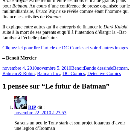
Bruce Wayne
est de retour d’entre les morts et il a de grands plans
pour
Batman
. Au cours d’une conférence de presse organisée par le
multimilliardaire,
Bruce Wayne
se révèle comme étant l’homme qui
finance les activités de
Batman
.
Il explique entre autres qu’il a entrepris de financer le
Dark Knight
suite à la mort de ses parents et qu’il à l’intention d’élargir la «Bat-
family» à l’échelle planétaire.
Cliquez ici pour lire l’article de DC Comics et voir d’autres images.
– Benoit Mercier
Publié
Catégories
Étiquettes
novembre 4, 2010
novembre 5, 2010
Benoit
Bande dessinée
Batman
,
le
Batman & Robin
,
Batman Inc.
,
DC Comics
,
Detective Comics
1 pensée sur “Le futur de Batman”
R!P
dit :
novembre 22, 2010 à 23:53
Sa sens un peu le Tony stark et son projet fouareux d’avoir
une legion d’Ironman