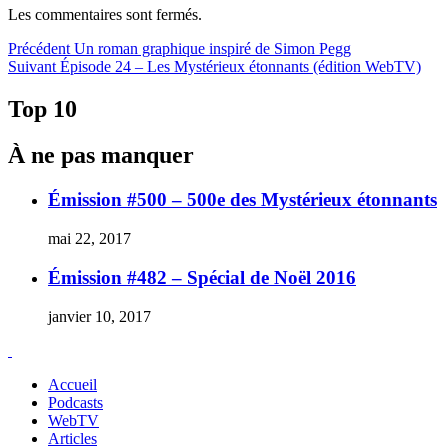
Les commentaires sont fermés.
Navigation
Article
Précédent
Un roman graphique inspiré de Simon Pegg
Article
précédent :
Suivant
Épisode 24 – Les Mystérieux étonnants (édition WebTV)
de
Suivant :
l'article
Top 10
À ne pas manquer
Émission #500 – 500e des Mystérieux étonnants
mai 22, 2017
Émission #482 – Spécial de Noël 2016
janvier 10, 2017
Accueil
Podcasts
WebTV
Articles